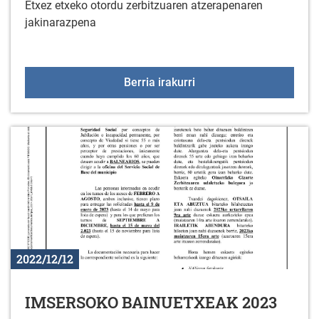
Etxez etxeko otordu zerbitzuaren atzerapenaren
jakinarazpena
ETXEZ-ETXEKO OTORDU
Berria irakurri
2022/12/12
IMSERSOKO BAINUETXEAK 2023