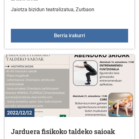
Jaiotza bizidun teatralizatua, Zurbaon
Jaiotza bizidun teatrali
Berria irakurri
2022/12/12
Jarduera fisikoko taldeko saioak