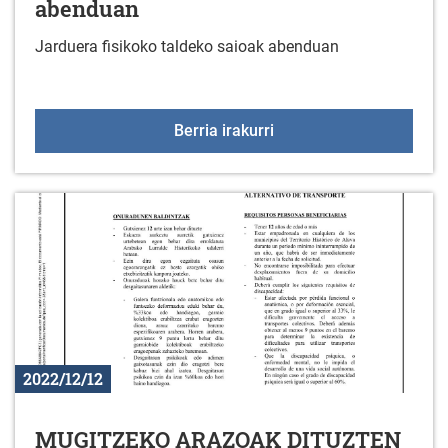
abenduan
Jarduera fisikoko taldeko saioak abenduan
Jarduera fisikoko talde
Berria irakurri
2022/12/12
MUGITZEKO ARAZOAK DITUZTEN