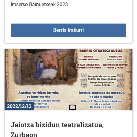
Imserso Bainuetxeak 2023
IMSERSOKO BAINUETX
Berria irakurri
2022/12/12
Jaiotza bizidun teatralizatua,
Zurbaon