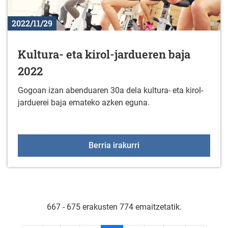
2022/11/29
Kultura- eta kirol-jardueren baja
2022
Gogoan izan abenduaren 30a dela kultura- eta kirol-
jarduerei baja emateko azken eguna.
Kultura- eta kirol-jardu
Berria irakurri
667 - 675 erakusten 774 emaitzetatik.