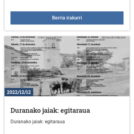
Berdintasun Zerbitzuar
Berria irakurri
2022/12/12
Duranako jaiak: egitaraua
Duranako jaiak: egitaraua