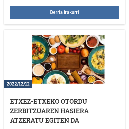
Duranako jaiak: egitara
Berria irakurri
2022/12/12
ETXEZ-ETXEKO OTORDU
ZERBITZUAREN HASIERA
ATZERATU EGITEN DA