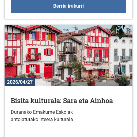
Lerroan jarritako dantz
Berria irakurri
2026/04/27
Bisita kulturala: Sara eta Ainhoa
Duranako Emakume Eskolak
antolatutako irteera kulturala