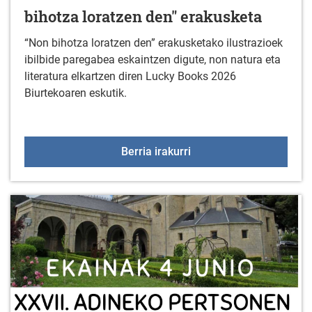
bihotza loratzen den" erakusketa
“Non bihotza loratzen den” erakusketako ilustrazioek
ibilbide paregabea eskaintzen digute, non natura eta
literatura elkartzen diren Lucky Books 2026
Biurtekoaren eskutik.
BIENAL LUCKY BOOKS: "N
Berria irakurri