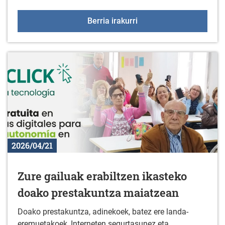
Carmen Guillen, "Redimi
Berria irakurri
2026/04/21
Zure gailuak erabiltzen ikasteko
doako prestakuntza maiatzean
Doako prestakuntza, adinekoek, batez ere landa-
eremuetakoek, Interneten segurtasunez eta