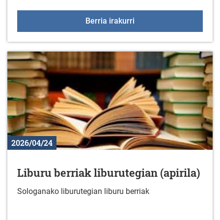
Jarduera fisikoko talde
Berria irakurri
2026/04/24
Liburu berriak liburutegian (apirila)
Sologanako liburutegian liburu berriak