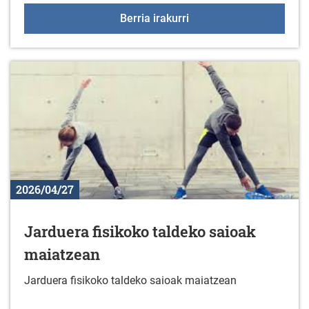
Bisita kulturala: Sara et
Berria irakurri
2026/04/27
Jarduera fisikoko taldeko saioak
maiatzean
Jarduera fisikoko taldeko saioak maiatzean