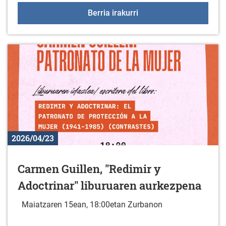
Liburu berriak liburutegi
Berria irakurri
2026/04/23
Carmen Guillen, "Redimir y
Adoctrinar" liburuaren aurkezpena
Maiatzaren 15ean, 18:00etan Zurbanon