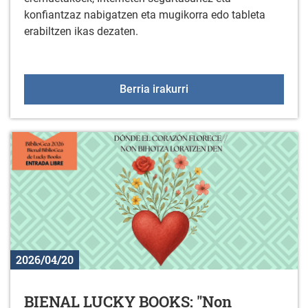
konfiantzaz nabigatzen eta mugikorra edo tableta
erabiltzen ikas dezaten.
Zure gailuak erabiltzen
Berria irakurri
2026/04/20
BIENAL LUCKY BOOKS: "Non