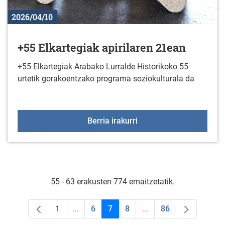
2026/04/10
+55 Elkartegiak apirilaren 21ean
+55 Elkartegiak Arabako Lurralde Historikoko 55
urtetik gorakoentzako programa soziokulturala da
+55 Elkartegiak apirilar
Berria irakurri
55 - 63 erakusten 774 emaitzetatik.
1
...
6
7
8
...
86
Orrialdea
Intermediate Pages Use TAB to navigate.
Orrialdea
Orrialdea
Orrialdea
Intermediate Pages Us
Orrialdea