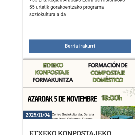
55 urtetik gorakoentzako programa
soziokulturala da
+55 Elkartegiak a
Berria irakurri
2025/11/04
ETXEKO KONPOSTAJEKO