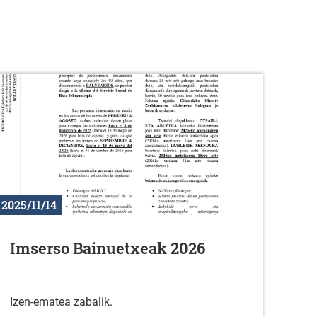
2025/11/14
Imserso Bainuetxeak 2026
Izen-ematea zabalik.