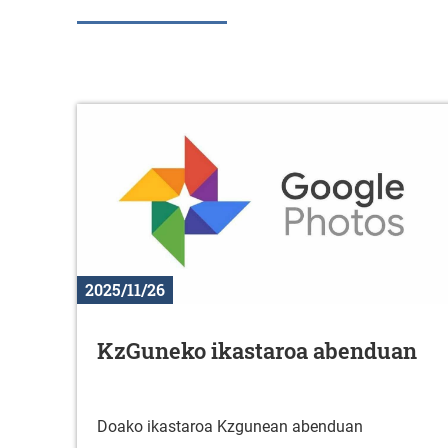
2025/11/26
KzGuneko ikastaroa abenduan
Doako ikastaroa Kzgunean abenduan