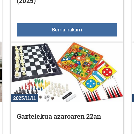
(2025)
oa abenduan
Azaroak 25, Emakumeeng
Berria irakurri
2025/11/11
Gaztelekua azaroaren 22an