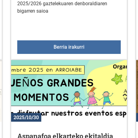
2025/2026 gaztelekuaren denboraldiaren
bigarren saioa
zaroaren 27an
Gaztelekua azaroaren 
Berria irakurri
2025/10/30
Aspanafoa elkarteko ekitaldia