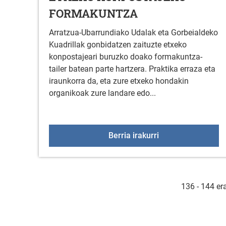
FORMAKUNTZA
Arratzua-Ubarrundiako Udalak eta Gorbeialdeko
Kuadrillak gonbidatzen zaituzte etxeko
konpostajeari buruzko doako formakuntza-
tailer batean parte hartzera. Praktika erraza eta
iraunkorra da, eta zure etxeko hondakin
organikoak zure landare edo...
ETXEKO KONPOS
Berria irakurri
136 - 144 er