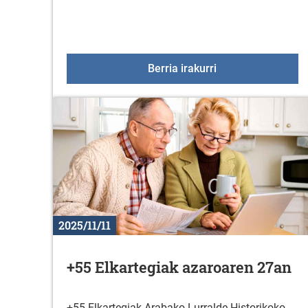
KzGuneko ikastar
Berria irakurri
2025/11/11
+55 Elkartegiak azaroaren 27an
+55 Elkartegiak Arabako Lurralde Historikoko