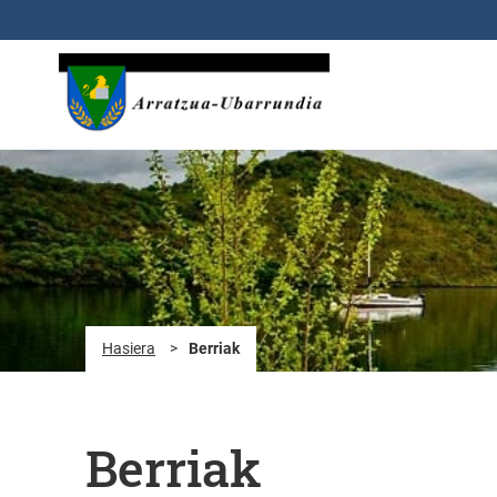
Eduki nagusira joan
Hasiera
>
Berriak
Berriak