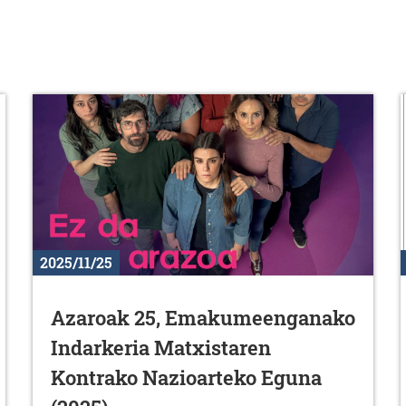
2025/11/25
Azaroak 25, Emakumeenganako
Indarkeria Matxistaren
Kontrako Nazioarteko Eguna