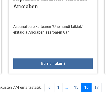
Arroiaben
Aspanafoa elkartearen "Une handi-txikiak"
ekitaldia Arroiaben azaroaren 8an
TAJEKO FORMAKUNTZA
Aspanafoa elkarteko eki
Berria irakurri
akusten 774 emaitzetatik.
1
...
15
16
17
.
Orrialdea
Intermediate Pages Use
Orrialdea
Orrialdea
Orria