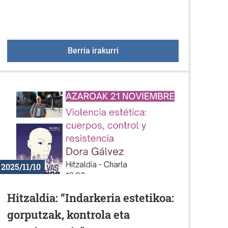
anako Indarkeria Matxistaren Kontrako Nazioarteko Eguna (
Imserso Bainuetxeak 2026
Berria irakurri
2025/11/10
Hitzaldia: “Indarkeria estetikoa:
gorputzak, kontrola eta