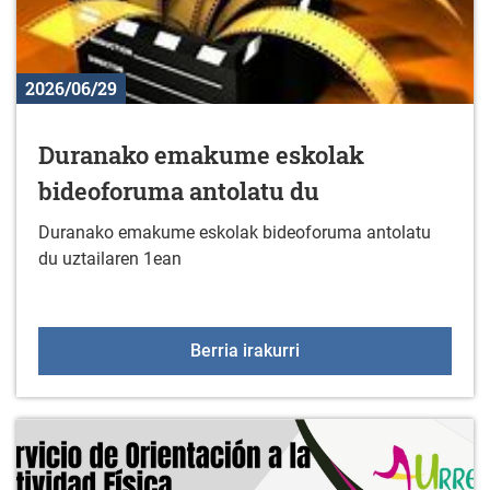
2026/06/29
Duranako emakume eskolak
bideoforuma antolatu du
Duranako emakume eskolak bideoforuma antolatu
du uztailaren 1ean
Duranako emakume esko
Berria irakurri