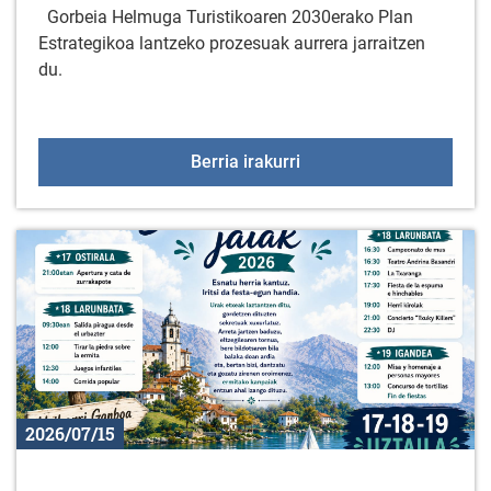
Gorbeia Helmuga Turistikoaren 2030erako Plan
Estrategikoa lantzeko prozesuak aurrera jarraitzen
du.
Gorbeia Helmuga Turisti
Berria irakurri
2026/07/15