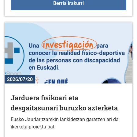
"Korterraza" Duranan
Berria irakurri
2026/07/20
Jarduera fisikoari eta
desgaitasunari buruzko azterketa
Eusko Jaurlaritzarekin lankidetzan garatzen ari da
ikerketa-proiektu bat