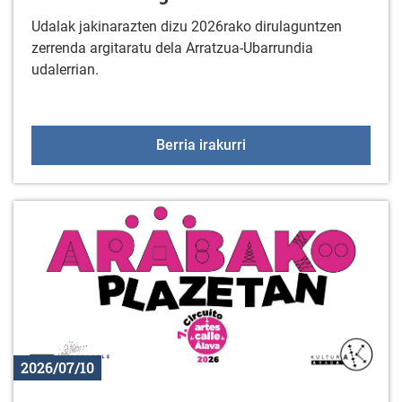
Udalak jakinarazten dizu 2026rako dirulaguntzen
zerrenda argitaratu dela Arratzua-Ubarrundia
udalerrian.
2026ko dirulaguntzak
Berria irakurri
2026/07/10