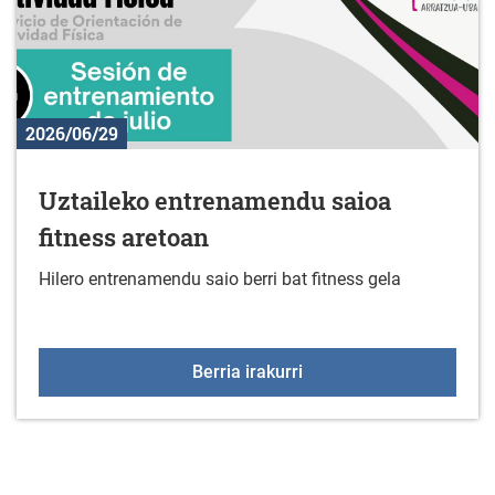
2026/06/29
Uztaileko entrenamendu saioa
fitness aretoan
Hilero entrenamendu saio berri bat fitness gela
Uztaileko entrenamendu 
Berria irakurri