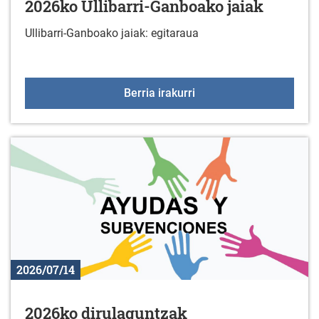
2026ko Ullibarri-Ganboako jaiak
Ullibarri-Ganboako jaiak: egitaraua
2026ko Ullibarri-Ganboa
Berria irakurri
2026/07/14
2026ko dirulaguntzak