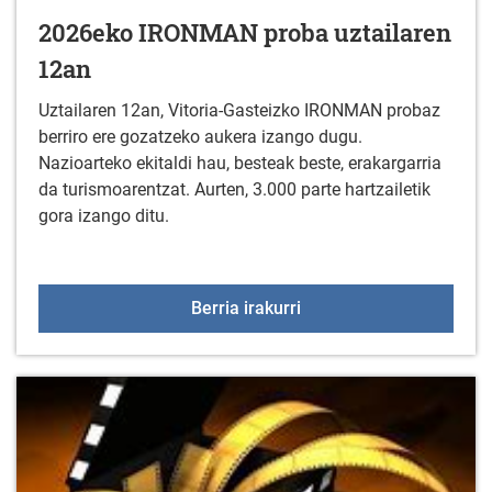
2026eko IRONMAN proba uztailaren
12an
Uztailaren 12an, Vitoria-Gasteizko IRONMAN probaz
berriro ere gozatzeko aukera izango dugu.
Nazioarteko ekitaldi hau, besteak beste, erakargarria
da turismoarentzat. Aurten, 3.000 parte hartzailetik
gora izango ditu.
2026eko IRONMAN proba
Berria irakurri