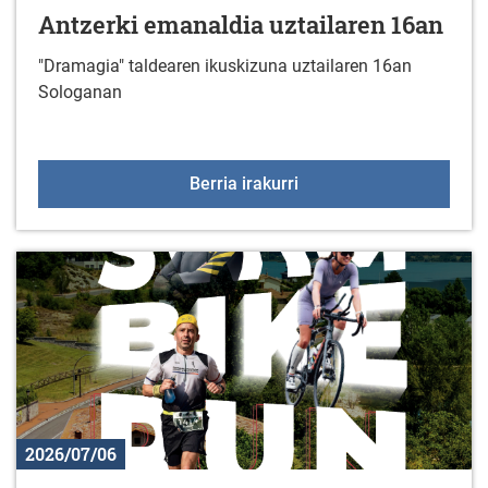
Antzerki emanaldia uztailaren 16an
"Dramagia" taldearen ikuskizuna uztailaren 16an
Sologanan
Antzerki emanaldia uzta
Berria irakurri
2026/07/06