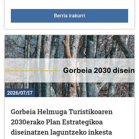
Jarduera fisikoari eta d
Berria irakurri
2026/07/17
Gorbeia Helmuga Turistikoaren
2030erako Plan Estrategikoa
diseinatzen laguntzeko inkesta