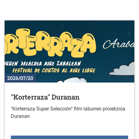
2026/07/20
"Korterraza" Duranan
"Korterraza Super Selección" film laburren proiekzioa
Duranan