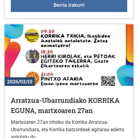
2026ko Aldundiko Udale
Berria irakurri
2026/03/10
Arratzua-Ubarrundiako KORRIKA
EGUNA, martxoaren 27an
Martxoaren 27an iritsiko da Korrika Arratzua-
Ubarrundiara, eta Korrika batzordeak egitarau ederra
antolatu du.