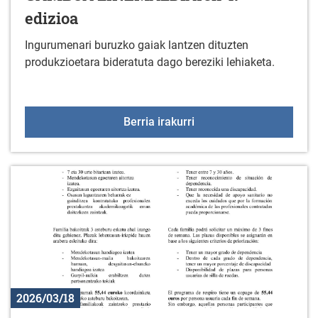
edizioa
Ingurumenari buruzko gaiak lantzen dituzten
produkzioetara bideratuta dago bereziki lehiaketa.
GAMBOA ZINEMALDIAren
Berria irakurri
2026/03/18