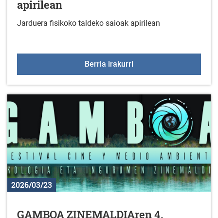
apirilean
Jarduera fisikoko taldeko saioak apirilean
Jarduera fisikoko taldek
Berria irakurri
2026/03/23
GAMBOA ZINEMALDIAren 4.