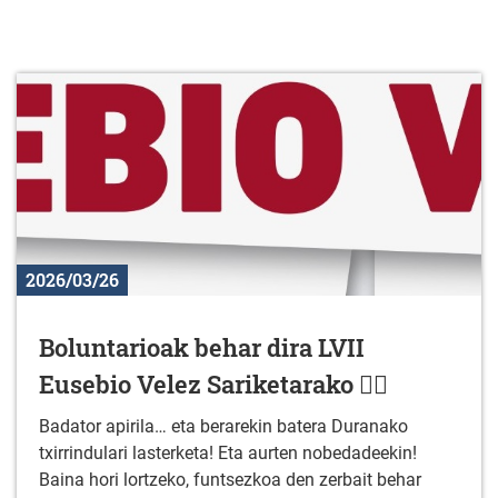
2026/03/26
Boluntarioak behar dira LVII
Eusebio Velez Sariketarako 🚴‍♂️
Badator apirila… eta berarekin batera Duranako
txirrindulari lasterketa! Eta aurten nobedadeekin!
Baina hori lortzeko, funtsezkoa den zerbait behar