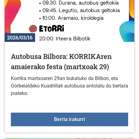
2026/03/16
Autobusa Bilbora: KORRIKAren
amaierako festa (martxoak 29)
Korrika martxoaren 29an bukatuko da Bilbon, eta
Gorbeialdeko Kuadrillak autobusa antolatu du bertara
joateko.
Autobusa Bilbora: KORR
Berria irakurri