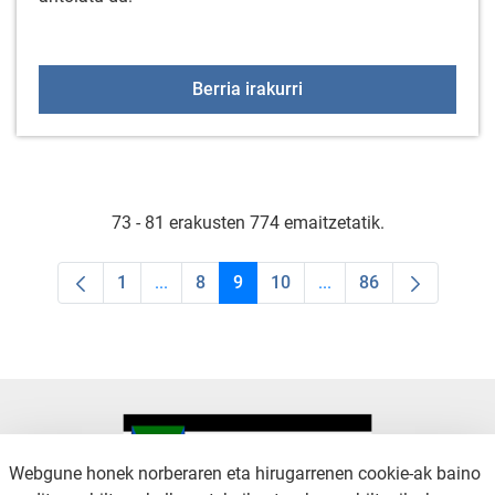
Arratzua-Ubarrundiako
Berria irakurri
73 - 81 erakusten 774 emaitzetatik.
1
...
8
9
10
...
86
Orrialdea
Intermediate Pages Use TAB to navigate.
Orrialdea
Orrialdea
Orrialdea
Intermediate Pages Us
Orrialdea
Webgune honek norberaren eta hirugarrenen cookie-ak baino