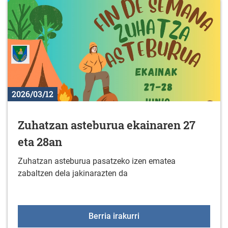
2026/03/12
Zuhatzan asteburua ekainaren 27
eta 28an
Zuhatzan asteburua pasatzeko izen ematea
zabaltzen dela jakinarazten da
Zuhatzan asteburua eka
Berria irakurri