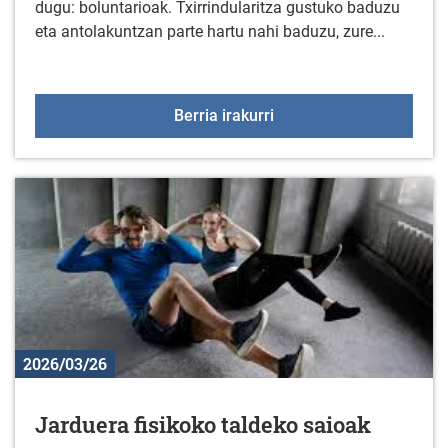
dugu: boluntarioak. Txirrindularitza gustuko baduzu
eta antolakuntzan parte hartu nahi baduzu, zure...
Boluntarioak behar dira L
Berria irakurri
2026/03/26
Jarduera fisikoko taldeko saioak