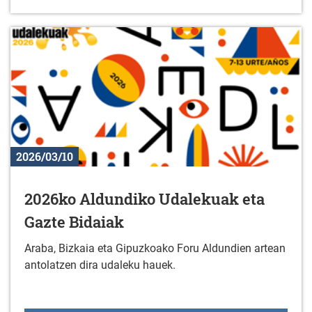
2026/03/10
2026ko Aldundiko Udalekuak eta
Gazte Bidaiak
Araba, Bizkaia eta Gipuzkoako Foru Aldundien artean
antolatzen dira udaleku hauek.