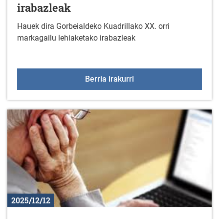
irabazleak
Hauek dira Gorbeialdeko Kuadrillako XX. orri
markagailu lehiaketako irabazleak
XX. Orri markagailu lehi
Berria irakurri
2025/12/12