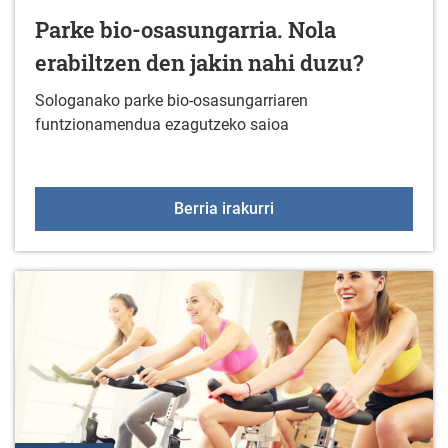
Parke bio-osasungarria. Nola
erabiltzen den jakin nahi duzu?
Sologanako parke bio-osasungarriaren
funtzionamendua ezagutzeko saioa
Parke bio-osasungarria. 
Berria irakurri