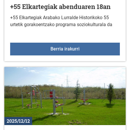
+55 Elkartegiak abenduaren 18an
+55 Elkartegiak Arabako Lurralde Historikoko 55
urtetik gorakoentzako programa soziokulturala da
+55 Elkartegiak abendu
Berria irakurri
2025/12/12