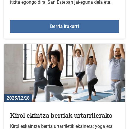
itxita egongo dira, San Esteban jai-eguna dela eta.
Gabonetako jaiegunetan 
Berria irakurri
2025/12/18
Kirol ekintza berriak urtarrilerako
Kirol eskaintza berria urtarriletik ekainera: yoga eta