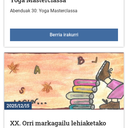
Abenduak 30: Yoga Masterclassa
Yoga Masterclassa
Berria irakurri
2025/12/15
XX. Orri markagailu lehiaketako