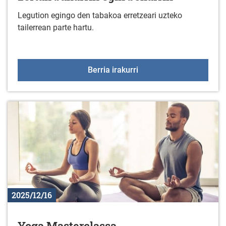
Legution egingo den tabakoa erretzeari uzteko
tailerrean parte hartu.
Erretzeari utzi nahi dio
Berria irakurri
2025/12/16
Yoga Masterclassa