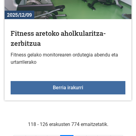
2025/12/09
Fitness aretoko aholkularitza-
zerbitzua
Fitness gelako monitorearen ordutegia abendu eta
urtarrilerako
Fitness aretoko aholkula
Berria irakurri
118 - 126 erakusten 774 emaitzetatik.