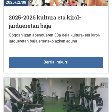
2025/12/09
2025-2026 kultura eta kirol-
jardueretan baja
Gogoan izan abenduaren 30a dela kultura- eta kirol-
jardueretan baja emateko azken eguna
2025-2026 kultura eta ki
Berria irakurri