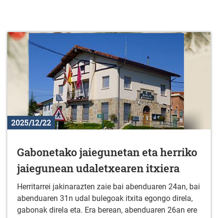
2025/12/22
Gabonetako jaiegunetan eta herriko
jaiegunean udaletxearen itxiera
Herritarrei jakinarazten zaie bai abenduaren 24an, bai
abenduaren 31n udal bulegoak itxita egongo direla,
gabonak direla eta. Era berean, abenduaren 26an ere