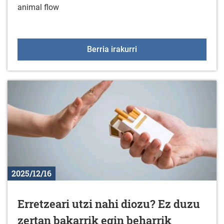
animal flow
Kirol ekintza berriak urt
Berria irakurri
2025/12/16
Erretzeari utzi nahi diozu? Ez duzu
zertan bakarrik egin beharrik