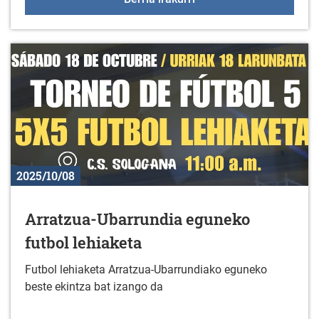
2025/10/08
Arratzua-Ubarrundia eguneko
futbol lehiaketa
Futbol lehiaketa Arratzua-Ubarrundiako eguneko
beste ekintza bat izango da