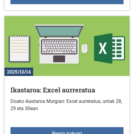
2025/10/14
Ikastaroa: Excel aurreratua
Doako ikastaroa Murgian: Excel aurreratua, urriak 28,
29 eta 30ean
Ikastaroa: Excel aurrera
Berria irakurri