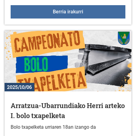
Arratzua-Ubarrundia egu
Berria irakurri
2025/10/06
Arratzua-Ubarrundiako Herri arteko
I. bolo txapelketa
Bolo txapelketa urriaren 18an izango da