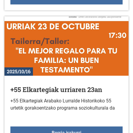
2025/10/16
+55 Elkartegiak urriaren 23an
+55 Elkartegiak Arabako Lurralde Historikoko 55
urtetik gorakoentzako programa soziokulturala da
+55 Elkartegiak urriare
Berria irakurri