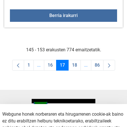
Arratzua-Ubarrundiako He
Berria irakurri
145 - 153 erakusten 774 emaitzetatik.
1
...
16
17
18
...
86
Orrialdea
Intermediate Pages Use TAB to navigate.
Orrialdea
Orrialdea
Orrialdea
Intermediate Pages U
Orrialdea
Webgune honek norberaren eta hirugarrenen cookie-ak baino
ez ditu erabiltzen helburu teknikoetarako, erabiltzaileek