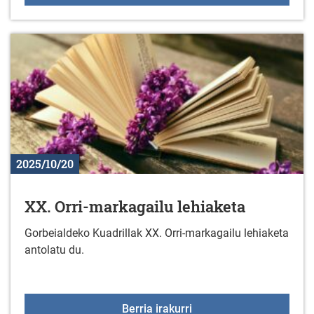
2025/10/20
XX. Orri-markagailu lehiaketa
Gorbeialdeko Kuadrillak XX. Orri-markagailu lehiaketa
antolatu du.
XX. Orri-markagailu lehi
Berria irakurri