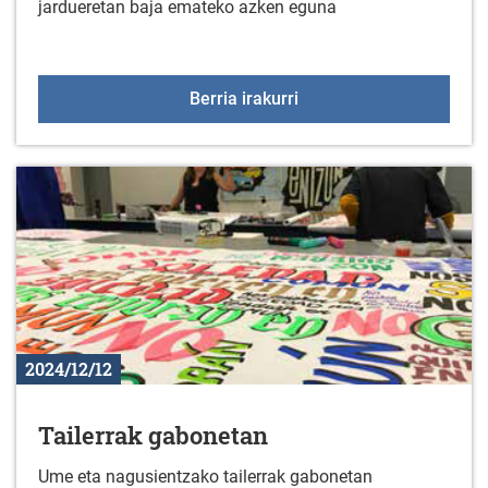
jardueretan baja emateko azken eguna
2024-2025 kultura eta ki
Berria irakurri
2024/12/12
Tailerrak gabonetan
Ume eta nagusientzako tailerrak gabonetan