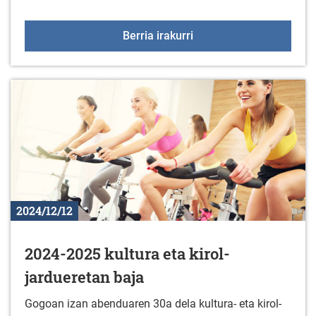
Antzerki saioa
Berria irakurri
2024/12/12
2024-2025 kultura eta kirol-
jardueretan baja
Gogoan izan abenduaren 30a dela kultura- eta kirol-