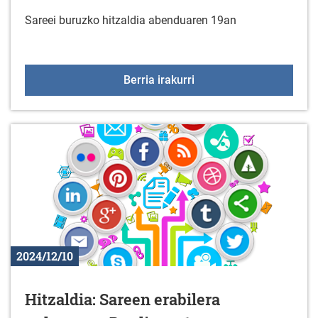
Sareei buruzko hitzaldia abenduaren 19an
Hitzaldia: Sareen erabil
Berria irakurri
2024/12/10
Hitzaldia: Sareen erabilera