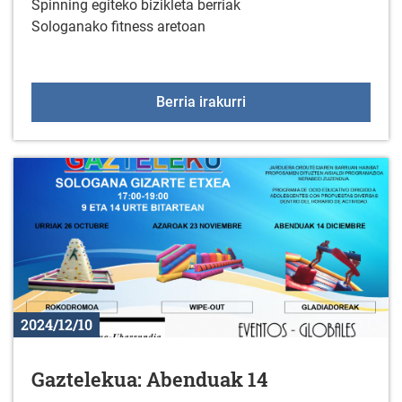
Spinning egiteko bizikleta berriak
Sologanako fitness aretoan
Gimnasioan spinning biz
Berria irakurri
2024/12/10
Gaztelekua: Abenduak 14