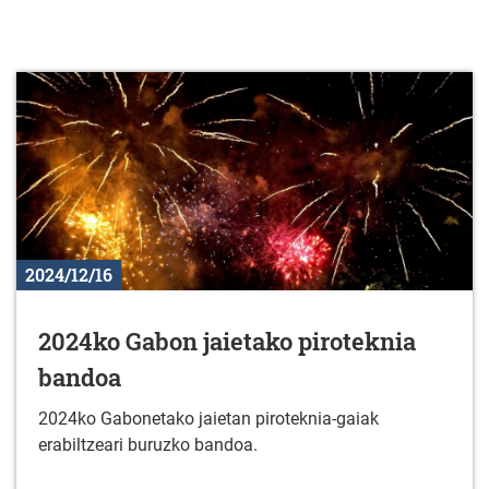
2024/12/16
2024ko Gabon jaietako piroteknia
bandoa
2024ko Gabonetako jaietan piroteknia-gaiak
erabiltzeari buruzko bandoa.