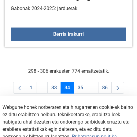
Gabonak 2024-2025: jarduerak
Gabonak 2024-2025: pr
Berria irakurri
298 - 306 erakusten 774 emaitzetatik.
1
...
33
34
35
...
86
Orrialdea
Intermediate Pages Use TAB to navigate.
Orrialdea
Orrialdea
Orrialdea
Intermediate Pages U
Orrialdea
Webgune honek norberaren eta hirugarrenen cookie-ak baino
ez ditu erabiltzen helburu teknikoetarako, erabiltzaileek
nabigatu ahal dezaten eta ondorengo sarbideak erraztu eta
erabilera estatistikak egin daitezen, eta ez ditu datu
pertsonalak biltzen ez lagatzen.
Pribatutasun politika