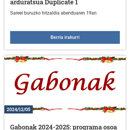
arduratsua Duplicate 1
Sareei buruzko hitzaldia abenduaren 19an
Hitzaldia: Sareen erabil
Berria irakurri
2024/12/05
Gabonak 2024-2025: programa osoa