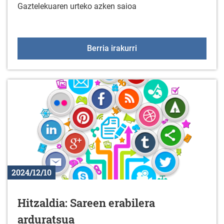
Gaztelekuaren urteko azken saioa
Gaztelekua: Abenduak 
Berria irakurri
2024/12/10
Hitzaldia: Sareen erabilera
arduratsua