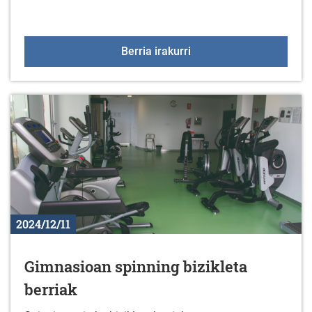
Tailerrak gabonetan
Berria irakurri
2024/12/11
Gimnasioan spinning bizikleta
berriak