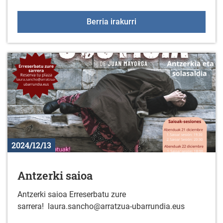
2024ko Gabon jaietako 
Berria irakurri
2024/12/13
Antzerki saioa
Antzerki saioa Erreserbatu zure
sarrera! laura.sancho@arratzua-ubarrundia.eus