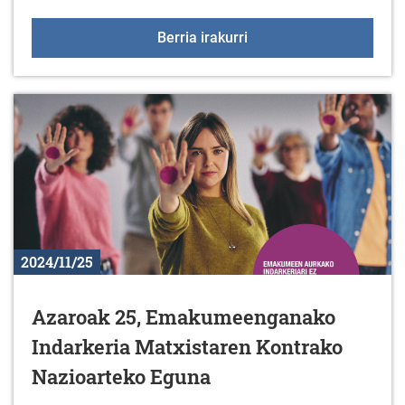
Liburu berriak liburute
Berria irakurri
2024/11/25
Azaroak 25, Emakumeenganako
Indarkeria Matxistaren Kontrako
Nazioarteko Eguna