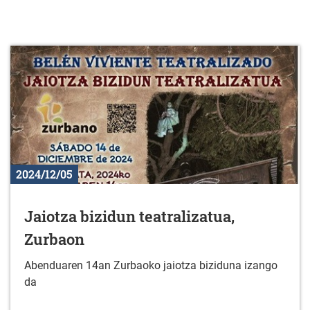
2024/12/05
Jaiotza bizidun teatralizatua,
Zurbaon
Abenduaren 14an Zurbaoko jaiotza biziduna izango
da