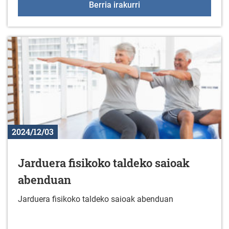
Gabonetako udalekuak
Berria irakurri
2024/12/03
Jarduera fisikoko taldeko saioak
abenduan
Jarduera fisikoko taldeko saioak abenduan