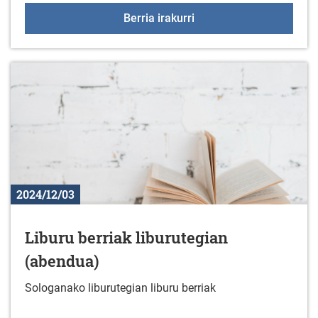
Jarduera fisikoko talde
Berria irakurri
2024/12/03
Liburu berriak liburutegian
(abendua)
Sologanako liburutegian liburu berriak