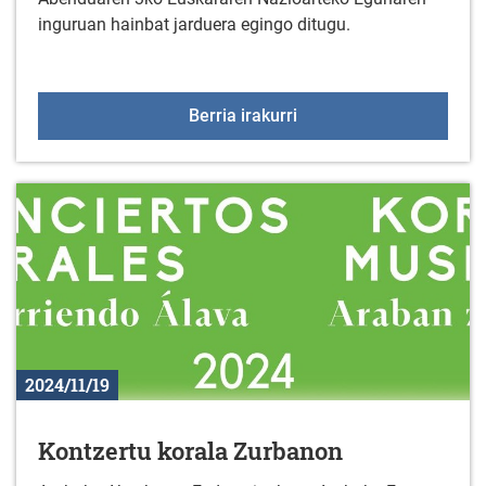
inguruan hainbat jarduera egingo ditugu.
EUSKARAREN EGUNA: Arr
Berria irakurri
2024/11/19
Kontzertu korala Zurbanon