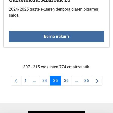
2024/2025 gaztelekuaren denboraldiaren bigarren
saioa
Gaztelekua: Azaroak 23
Berria irakurri
307 - 315 erakusten 774 emaitzetatik.
1
...
34
35
36
...
86
Orrialdea
Intermediate Pages Use TAB to navigate.
Orrialdea
Orrialdea
Orrialdea
Intermediate Pages U
Orrialdea