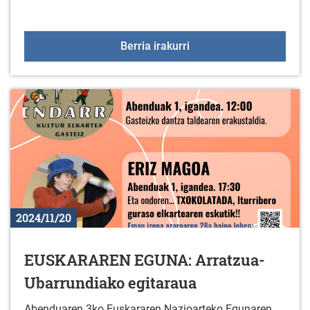
Azaroak 25, Emakumeeng
Berria irakurri
2024/11/20
EUSKARAREN EGUNA: Arratzua-
Ubarrundiako egitaraua
Abenduaren 3ko Euskararen Nazioarteko Egunaren