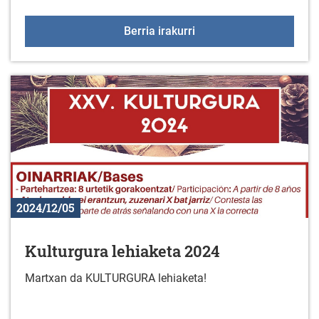
Jaiotza bizidun teatrali
Berria irakurri
2024/12/05
Kulturgura lehiaketa 2024
Martxan da KULTURGURA lehiaketa!