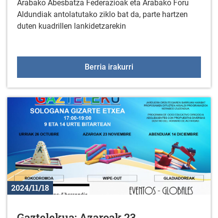
Arabako Abesbatza Federazioak eta Arabako Foru
Aldundiak antolatutako ziklo bat da, parte hartzen
duten kuadrillen lankidetzarekin
Kontzertu korala Zurba
Berria irakurri
2024/11/18
Gaztelekua: Azaroak 23