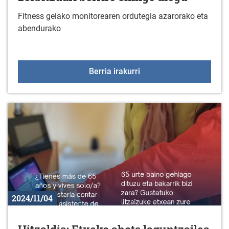
Fitness gelako monitorearen ordutegia azarorako eta
abendurako
Fitness aretoko aholkula
Berria irakurri
2024/11/04