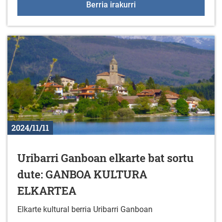
Fitness aretoaren ordute
Berria irakurri
2024/11/11
Uribarri Ganboan elkarte bat sortu
dute: GANBOA KULTURA
ELKARTEA
Elkarte kultural berria Uribarri Ganboan