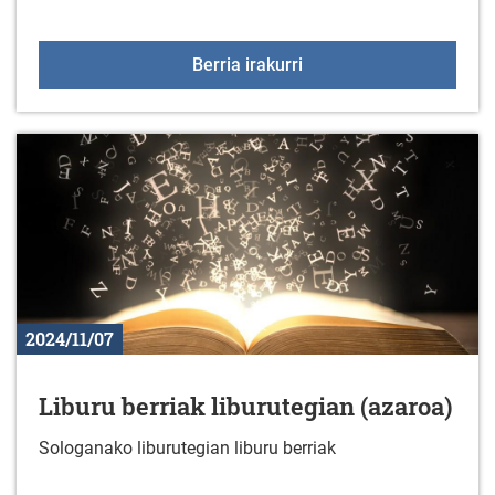
Uribarri Ganboan elkar
Berria irakurri
2024/11/07
Liburu berriak liburutegian (azaroa)
Sologanako liburutegian liburu berriak