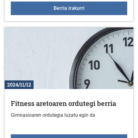
Erabiltzen ez diren spin
Berria irakurri
2024/11/12
Fitness aretoaren ordutegi berria
Gimnasioaren ordutegia luzatu egin da