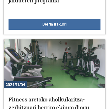
jardueren programa
Azaroaren 25a, Emakume
Berria irakurri
2024/11/04
Fitness aretoko aholkularitza-
zerbitzuari berriro ekingo diogu