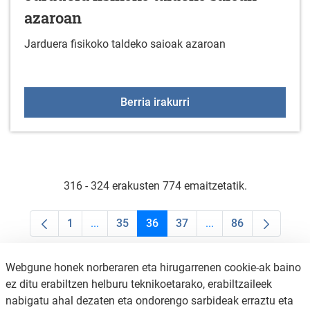
azaroan
Jarduera fisikoko taldeko saioak azaroan
Jarduera fisikoko talde
Berria irakurri
316 - 324 erakusten 774 emaitzetatik.
1
...
35
36
37
...
86
Orrialdea
Intermediate Pages Use TAB to navigate.
Orrialdea
Orrialdea
Orrialdea
Intermediate Pages U
Orrialdea
Webgune honek norberaren eta hirugarrenen cookie-ak baino
ez ditu erabiltzen helburu teknikoetarako, erabiltzaileek
nabigatu ahal dezaten eta ondorengo sarbideak erraztu eta