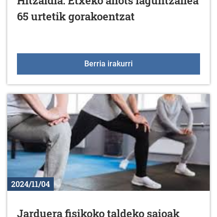
Hitzaldia: Etxeko ahots laguntzailea
65 urtetik gorakoentzat
Hitzaldia: Etxeko ahots 
Berria irakurri
2024/11/04
Jarduera fisikoko taldeko saioak