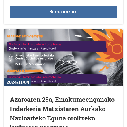
Liburu berriak liburuteg
Berria irakurri
2024/11/04
Azaroaren 25a, Emakumeenganako
Indarkeria Matxistaren Aurkako
Nazioarteko Eguna oroitzeko