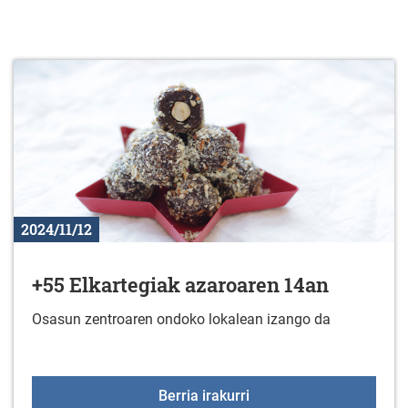
2024/11/12
+55 Elkartegiak azaroaren 14an
Osasun zentroaren ondoko lokalean izango da
+55 Elkartegiak azaroa
Berria irakurri