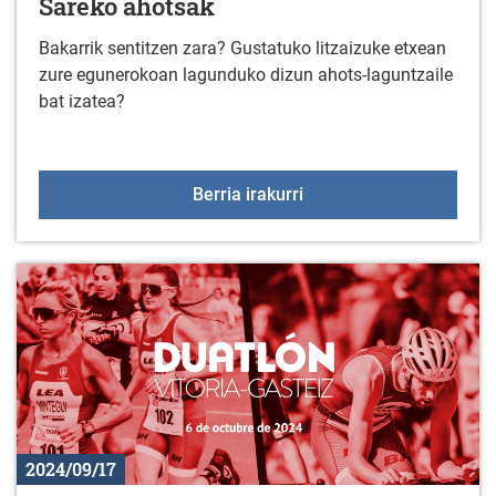
Sareko ahotsak
Bakarrik sentitzen zara? Gustatuko litzaizuke etxean
zure egunerokoan lagunduko dizun ahots-laguntzaile
bat izatea?
Sareko ahotsak
Berria irakurri
2024/09/17