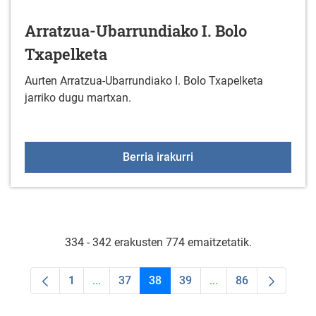
Arratzua-Ubarrundiako I. Bolo
Txapelketa
Aurten Arratzua-Ubarrundiako I. Bolo Txapelketa
jarriko dugu martxan.
Arratzua-Ubarrundiako I
Berria irakurri
334 - 342 erakusten 774 emaitzetatik.
1
...
37
38
39
...
86
Orrialdea
Intermediate Pages Use TAB to navigate.
Orrialdea
Orrialdea
Orrialdea
Intermediate Pages U
Orrialdea