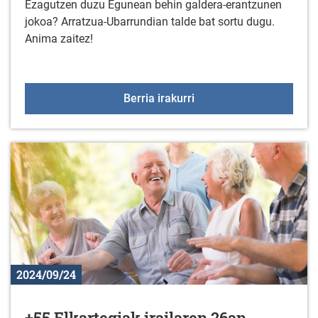
Ezagutzen duzu Egunean behin galdera-erantzunen
jokoa? Arratzua-Ubarrundian talde bat sortu dugu.
Anima zaitez!
EGUNEAN BEHIN jolasare
Berria irakurri
2024/09/24
+55 Elkartegiak irailaren 26an