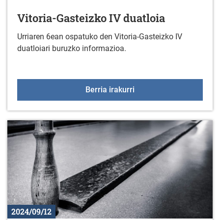
Vitoria-Gasteizko IV duatloia
Urriaren 6ean ospatuko den Vitoria-Gasteizko IV
duatloiari buruzko informazioa.
Vitoria-Gasteizko IV dua
Berria irakurri
2024/09/12