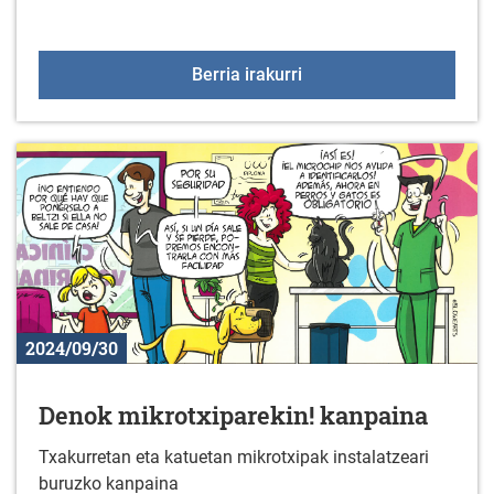
Ekintzaileei laguntzeko
Berria irakurri
2024/09/30
Denok mikrotxiparekin! kanpaina
Txakurretan eta katuetan mikrotxipak instalatzeari
buruzko kanpaina