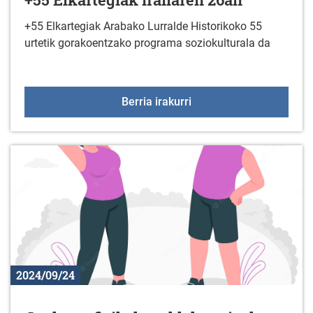
+55 Elkartegiak Arabako Lurralde Historikoko 55
urtetik gorakoentzako programa soziokulturala da
+55 Elkartegiak irailare
Berria irakurri
2024/09/24