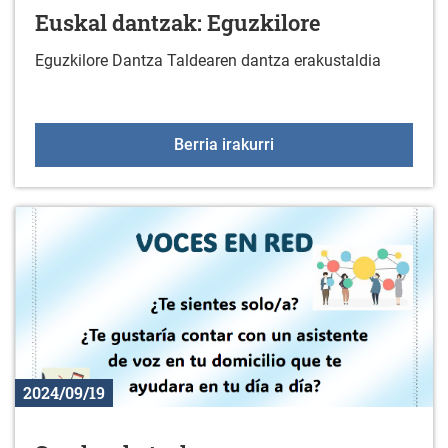
Euskal dantzak: Eguzkilore
Eguzkilore Dantza Taldearen dantza erakustaldia
Euskal dantzak: Eguzkil
Berria irakurri
2024/09/19