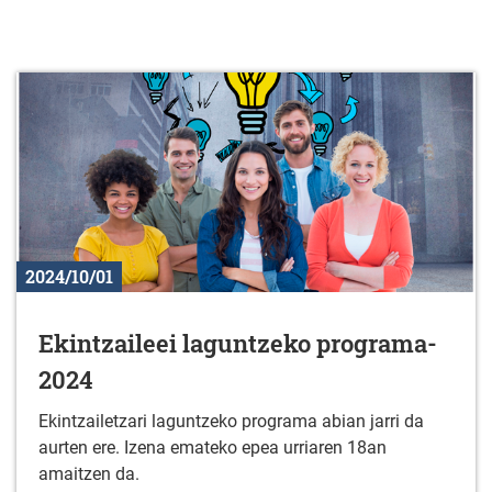
2024/10/01
Ekintzaileei laguntzeko programa-
2024
Ekintzailetzari laguntzeko programa abian jarri da
aurten ere. Izena emateko epea urriaren 18an
amaitzen da.