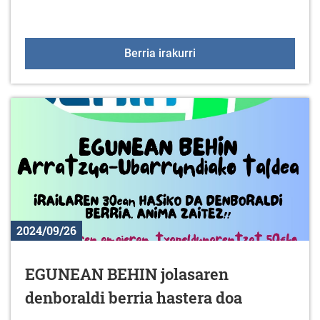
Denok mikrotxiparekin! 
Berria irakurri
2024/09/26
EGUNEAN BEHIN jolasaren
denboraldi berria hastera doa