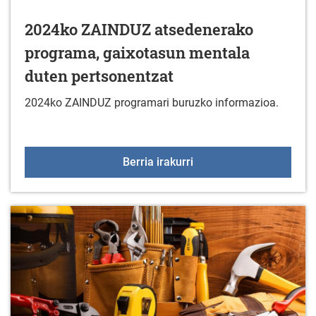
2024ko ZAINDUZ atsedenerako
programa, gaixotasun mentala
duten pertsonentzat
2024ko ZAINDUZ programari buruzko informazioa.
2024ko ZAINDUZ atseden
Berria irakurri