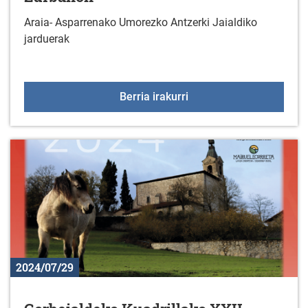
Araia- Asparrenako Umorezko Antzerki Jaialdiko
jarduerak
Araia- Asparrenako Umo
Berria irakurri
2024/07/29