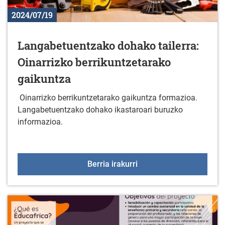
2024/07/19
Langabetuentzako dohako tailerra:
Oinarrizko berrikuntzetarako
gaikuntza
Oinarrizko berrikuntzetarako gaikuntza formazioa.
Langabetuentzako dohako ikastaroari buruzko
informazioa.
Langabetuentzako dohako
Berria irakurri