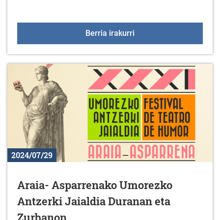
Meza eta kontzertua Men
Berria irakurri
2024/07/29
Araia- Asparrenako Umorezko
Antzerki Jaialdia Duranan eta
Zurbanon