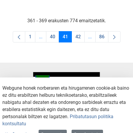
361 - 369 erakusten 774 emaitzetatik.
1
...
40
41
42
...
86
Orrialdea
Intermediate Pages Use TAB to navigate.
Orrialdea
Orrialdea
Orrialdea
Intermediate Pages U
Orrialdea
Webgune honek norberaren eta hirugarrenen cookie-ak baino
ez ditu erabiltzen helburu teknikoetarako, erabiltzaileek
nabigatu ahal dezaten eta ondorengo sarbideak erraztu eta
KONTAKTUA
LEGE OHARRA
erabilera estatistikak egin daitezen, eta ez ditu datu
SALAKETA KANALA
PRIBATUTASUN POLITIKA
pertsonalak biltzen ez lagatzen.
Pribatutasun politika
COOKIEN POLITIKA
IRISGARRITASUNA
kontsultatu
WEB MAPA