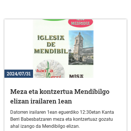
2024/07/31
Meza eta kontzertua Mendibilgo
elizan irailaren 1ean
Datorren irailaren 1ean eguerdiko 12:30etan Kanta
Berri Babesbatzaren meza eta kontzertuaz gozatu
ahal izango da Mendibilgo elizan.