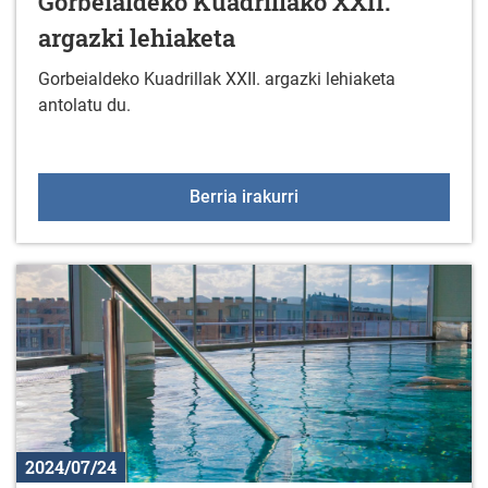
Gorbeialdeko Kuadrillako XXII.
argazki lehiaketa
Gorbeialdeko Kuadrillak XXII. argazki lehiaketa
antolatu du.
Gorbeialdeko Kuadrillako
Berria irakurri
2024/07/24