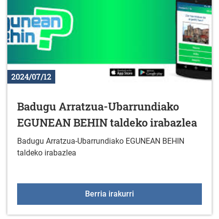
2024/07/12
Badugu Arratzua-Ubarrundiako
EGUNEAN BEHIN taldeko irabazlea
Badugu Arratzua-Ubarrundiako EGUNEAN BEHIN
taldeko irabazlea
Badugu Arratzua-Ubarr
Berria irakurri