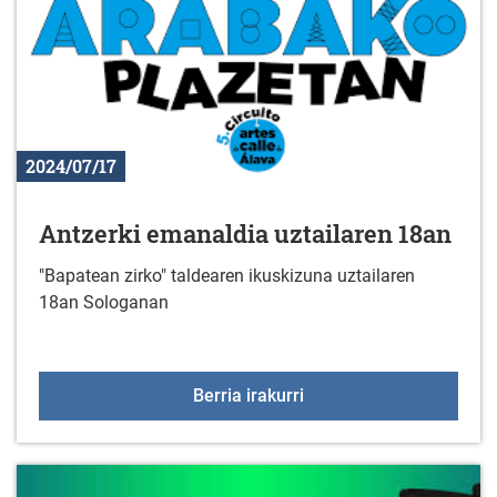
2024/07/17
Antzerki emanaldia uztailaren 18an
"Bapatean zirko" taldearen ikuskizuna uztailaren
18an Sologanan
Antzerki emanaldia uzta
Berria irakurri