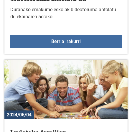
Duranako emakume eskolak bideoforuma antolatu
du ekainaren 5erako
Duranako emakume esko
Berria irakurri
2024/06/04