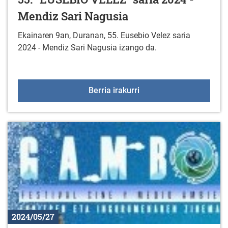
Mendiz Sari Nagusia
Ekainaren 9an, Duranan, 55. Eusebio Velez saria
2024 - Mendiz Sari Nagusia izango da.
55. "EUSEBIO VELEZ" sar
Berria irakurri
2024/05/27