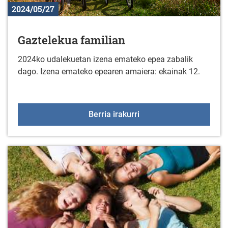
2024/05/27
Gaztelekua familian
2024ko udalekuetan izena emateko epea zabalik
dago. Izena emateko epearen amaiera: ekainak 12.
Gaztelekua familian
Berria irakurri