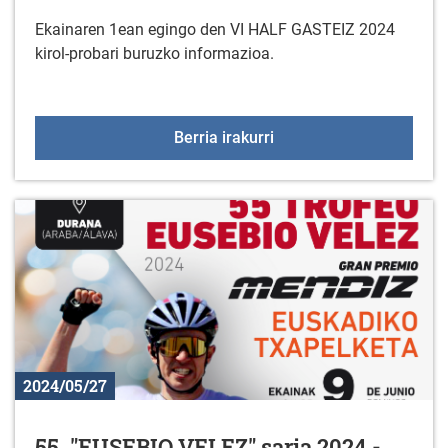
Ekainaren 1ean egingo den VI HALF GASTEIZ 2024
kirol-probari buruzko informazioa.
VI HALF GASTEIZ 2024
Berria irakurri
2024/05/27
55. "EUSEBIO VELEZ" saria 2024 -