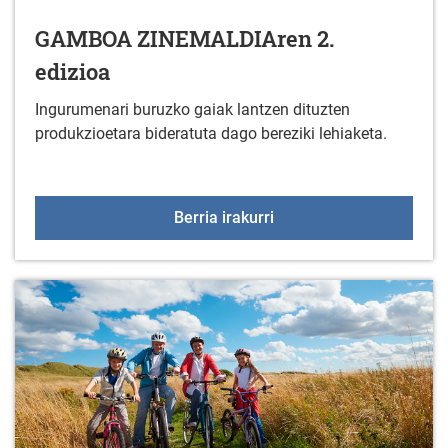
GAMBOA ZINEMALDIAren 2.
edizioa
Ingurumenari buruzko gaiak lantzen dituzten
produkzioetara bideratuta dago bereziki lehiaketa.
GAMBOA ZINEMALDIAren
Berria irakurri