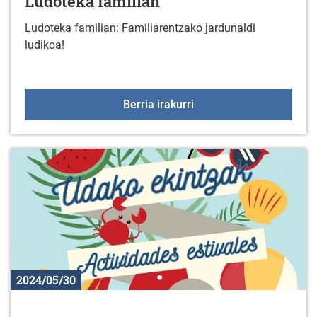
Ludoteka familian
Ludoteka familian: Familiarentzako jardunaldi
ludikoa!
Ludoteka familian
Berria irakurri
2024/05/30