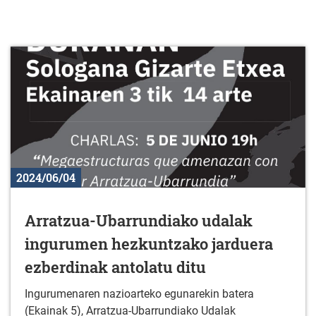
2024/06/04
Arratzua-Ubarrundiako udalak
ingurumen hezkuntzako jarduera
ezberdinak antolatu ditu
Ingurumenaren nazioarteko egunarekin batera
(Ekainak 5), Arratzua-Ubarrundiako Udalak