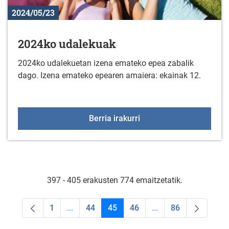
2024/05/23
2024ko udalekuak
2024ko udalekuetan izena emateko epea zabalik
dago. Izena emateko epearen amaiera: ekainak 12.
2024ko udalekuak
Berria irakurri
397 - 405 erakusten 774 emaitzetatik.
1
...
44
45
46
...
86
Orrialdea
Intermediate Pages Use TAB to navigate.
Orrialdea
Orrialdea
Orrialdea
Intermediate Pages U
Orrialdea