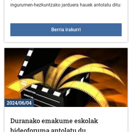
ingurumen-hezkuntzako jarduera hauek antolatu ditu:
Arratzua-Ubarrundiako u
Berria irakurri
2024/06/04
Duranako emakume eskolak
bideoforuma antolatu du