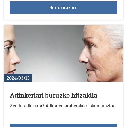
Martxoak 23: Gazteleku
Berria irakurri
2024/03/13
Adinkeriari buruzko hitzaldia
Zer da adinkeria? Adinaren araberako diskriminazioa