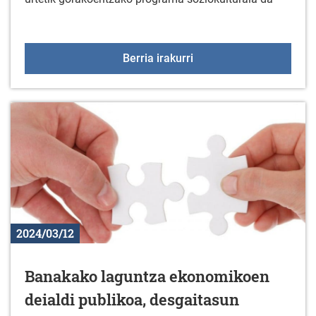
BERTAN BEHERA: +55 Elka
Berria irakurri
2024/03/12
Banakako laguntza ekonomikoen
deialdi publikoa, desgaitasun