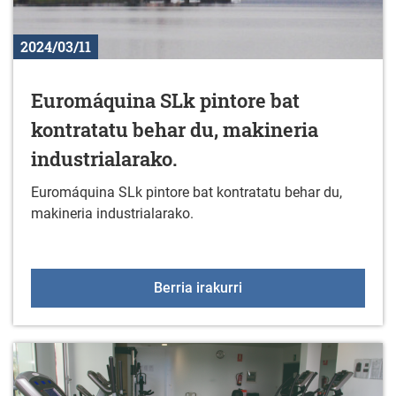
2024/03/11
Euromáquina SLk pintore bat
kontratatu behar du, makineria
industrialarako.
Euromáquina SLk pintore bat kontratatu behar du,
makineria industrialarako.
Euromáquina SLk pintore
Berria irakurri