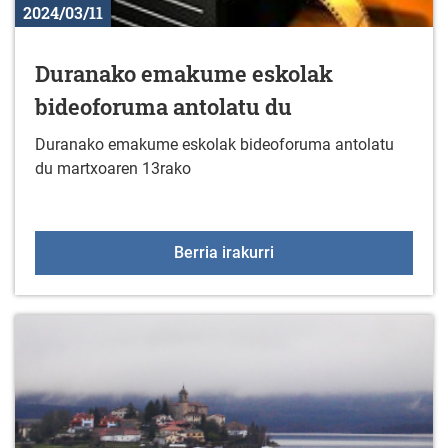
2024/03/11
Duranako emakume eskolak
bideoforuma antolatu du
Duranako emakume eskolak bideoforuma antolatu
du martxoaren 13rako
Duranako emakume esko
Berria irakurri