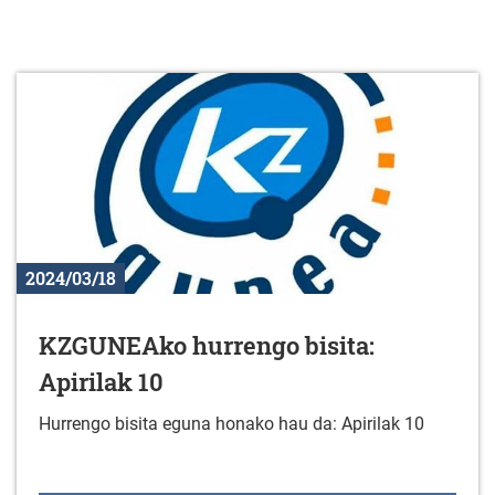
2024/03/18
KZGUNEAko hurrengo bisita:
Apirilak 10
Hurrengo bisita eguna honako hau da: Apirilak 10