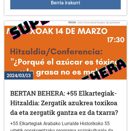
Adinkeriari buruzko hitz
Berria irakurri
2024/03/13
BERTAN BEHERA: +55 Elkartegiak-
Hitzaldia: Zergatik azukrea toxikoa
da eta zergatik gantza ez da txarra?
+55 Elkartegiak Arabako Lurralde Historikoko 55
urtetik gorakoentzako programa soziokulturala da