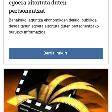
egoera aitortuta duten
pertsonentzat
Banakako laguntza ekonomikoen deialdi publikoa,
desgaitasun egoera aitortuta duten pertsonentzako
buruzko informazioa.
Banakako laguntza ekono
Berria irakurri