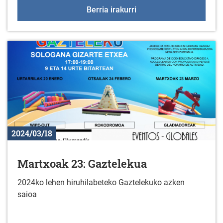
KZGUNEAko hurrengo bisi
Berria irakurri
2024/03/18
Martxoak 23: Gaztelekua
2024ko lehen hiruhilabeteko Gaztelekuko azken
saioa