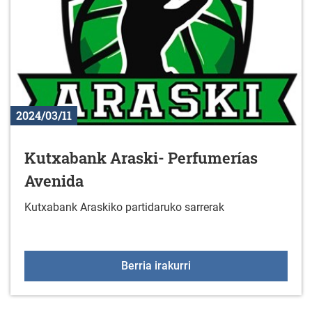
2024/03/11
Kutxabank Araski- Perfumerías
Avenida
Kutxabank Araskiko partidaruko sarrerak
Kutxabank Araski- Perf
Berria irakurri