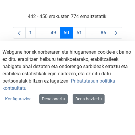
442 - 450 erakusten 774 emaitzetatik.
1
...
49
50
51
...
86
Orrialdea
Intermediate Pages Use TAB to navigate.
Orrialdea
Orrialdea
Orrialdea
Intermediate Pages U
Orrialdea
Webgune honek norberaren eta hirugarrenen cookie-ak baino
ez ditu erabiltzen helburu teknikoetarako, erabiltzaileek
nabigatu ahal dezaten eta ondorengo sarbideak erraztu eta
erabilera estatistikak egin daitezen, eta ez ditu datu
pertsonalak biltzen ez lagatzen.
Pribatutasun politika
kontsultatu
Konfigurazioa
Dena onartu
Dena baztertu
KONTAKTUA
LEGE OHARRA
SALAKETA KANALA
PRIBATUTASUN POLITIKA
COOKIEN POLITIKA
IRISGARRITASUNA
WEB MAPA