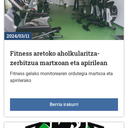
2024/03/11
Fitness aretoko aholkularitza-
zerbitzua martxoan eta apirilean
Fitness gelako monitorearen ordutegia martxoa eta
apirilerako
Fitness aretoko aholkula
Berria irakurri