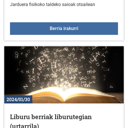
Jarduera fisikoko taldeko saioak otsailean
Jarduera fisikoko taldek
Berria irakurri
2024/01/30
Liburu berriak liburutegian
(urtarrila)