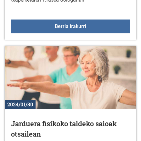
Irristaketa artistiko tx
Berria irakurri
2024/01/30
Jarduera fisikoko taldeko saioak
otsailean