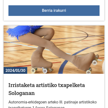
+55 Elkartegiak progra
Berria irakurri
2024/01/30
Irristaketa artistiko txapelketa
Sologanan
Autonomia-erkidegoen arteko III. patinaje artistikoko
txapelketaren 1.fasea Sologanan