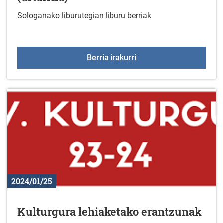
Sologanako liburutegian liburu berriak
Liburu berriak liburutegi
Berria irakurri
2024/01/25
Kulturgura lehiaketako erantzunak