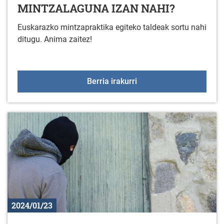
MINTZALAGUNA IZAN NAHI?
Euskarazko mintzapraktika egiteko taldeak sortu nahi
ditugu. Anima zaitez!
Arratzua-Ubarrundian
Berria irakurri
2024/01/23