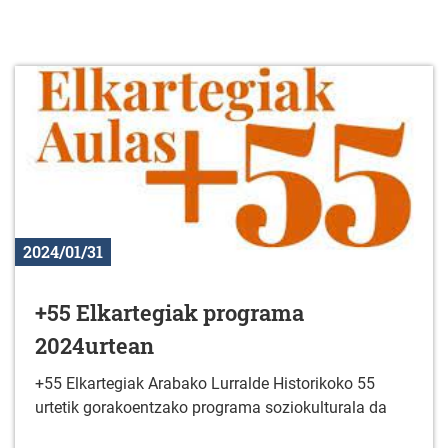
2024/01/31
+55 Elkartegiak programa
2024urtean
+55 Elkartegiak Arabako Lurralde Historikoko 55
urtetik gorakoentzako programa soziokulturala da