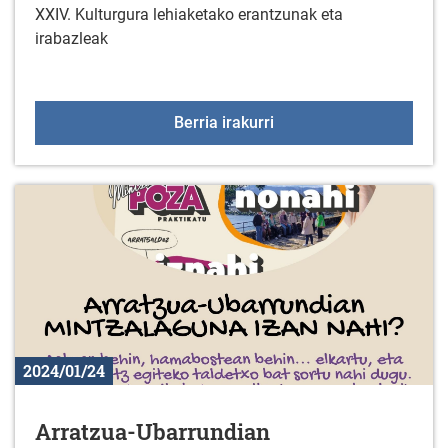
XXIV. Kulturgura lehiaketako erantzunak eta
irabazleak
Kulturgura lehiaketako 
Berria irakurri
2024/01/24
Arratzua-Ubarrundian