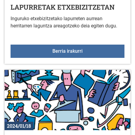
LAPURRETAK ETXEBIZITZETAN
Inguruko etxebizitzetako lapurreten aurrean
herritarren laguntza areagotzeko deia egiten dugu.
LAPURRETAK ETXEBIZ
Berria irakurri
2024/01/18