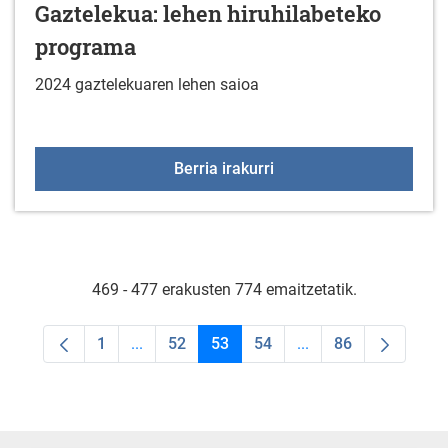
Gaztelekua: lehen hiruhilabeteko
programa
2024 gaztelekuaren lehen saioa
Gaztelekua: lehen hiruh
Berria irakurri
469 - 477 erakusten 774 emaitzetatik.
1
...
52
53
54
...
86
Orrialdea
Intermediate Pages Use TAB to navigate.
Orrialdea
Orrialdea
Orrialdea
Intermediate Pages U
Orrialdea