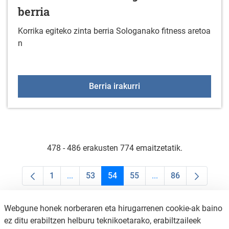
berria
Korrika egiteko zinta berria Sologanako fitness aretoa
n
Gimnasioan korrika egite
Berria irakurri
478 - 486 erakusten 774 emaitzetatik.
1
...
53
54
55
...
86
Orrialdea
Intermediate Pages Use TAB to navigate.
Orrialdea
Orrialdea
Orrialdea
Intermediate Pages U
Orrialdea
Webgune honek norberaren eta hirugarrenen cookie-ak baino
ez ditu erabiltzen helburu teknikoetarako, erabiltzaileek