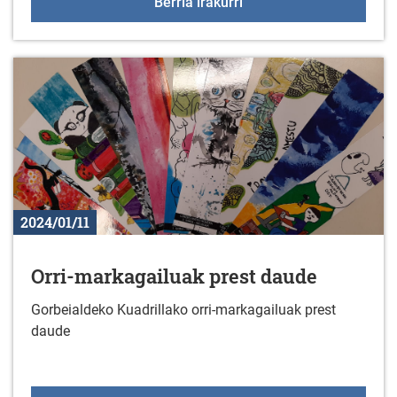
HURRENGO BISITA KZGU
Berria irakurri
2024/01/11
Orri-markagailuak prest daude
Gorbeialdeko Kuadrillako orri-markagailuak prest
daude