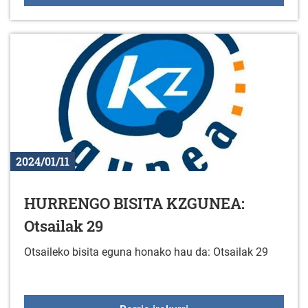
2024/01/11
HURRENGO BISITA KZGUNEA:
Otsailak 29
Otsaileko bisita eguna honako hau da: Otsailak 29