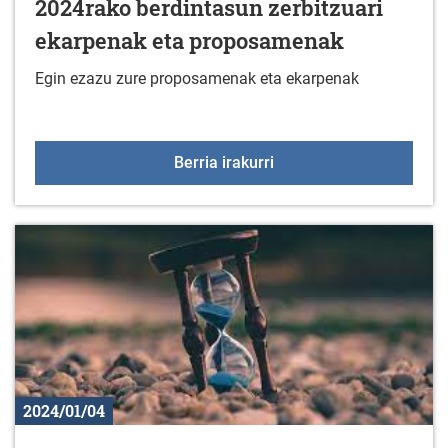
2024rako berdintasun zerbitzuari
ekarpenak eta proposamenak
Egin ezazu zure proposamenak eta ekarpenak
2024rako berdintasun z
Berria irakurri
2024/01/04