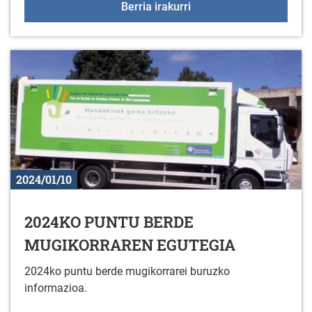
Orri-markagailuak prest
Berria irakurri
2024/01/10
2024KO PUNTU BERDE
MUGIKORRAREN EGUTEGIA
2024ko puntu berde mugikorrarei buruzko
informazioa.