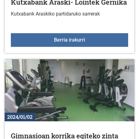
Kutxabank Araski- Lointek Gernika
Kutxabank Araskiko partidaruko sarrerak
Kutxabank Araski- Loint
Berria irakurri
2024/01/02
Gimnasioan korrika egiteko zinta