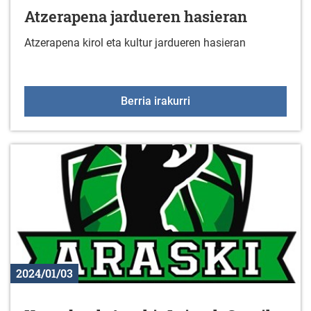
Atzerapena jardueren hasieran
Atzerapena kirol eta kultur jardueren hasieran
Atzerapena jardueren h
Berria irakurri
2024/01/03