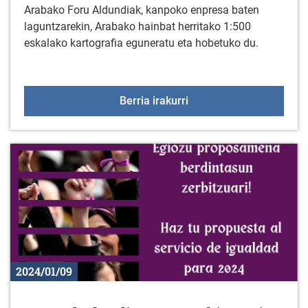
Arabako Foru Aldundiak, kanpoko enpresa baten
laguntzarekin, Arabako hainbat herritako 1:500
eskalako kartografia eguneratu eta hobetuko du.
1:500EKO ESKALAKO 
Berria irakurri
2024/01/09