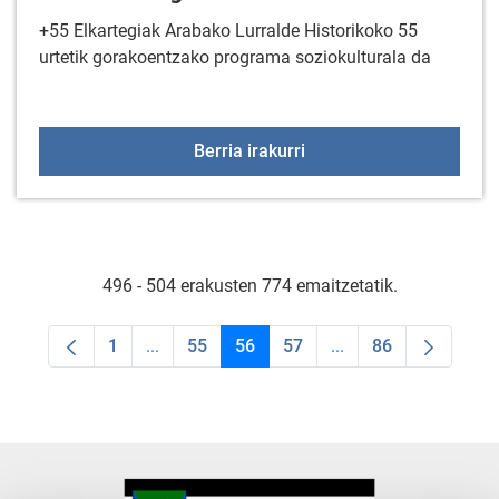
+55 Elkartegiak Arabako Lurralde Historikoko 55
urtetik gorakoentzako programa soziokulturala da
+55 Elkartegiak abendu
Berria irakurri
496 - 504 erakusten 774 emaitzetatik.
1
...
55
56
57
...
86
Orrialdea
Intermediate Pages Use TAB to navigate.
Orrialdea
Orrialdea
Orrialdea
Intermediate Pages U
Orrialdea