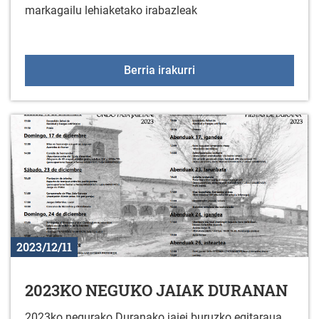
markagailu lehiaketako irabazleak
XVIII. Orri markagailu l
Berria irakurri
2023/12/11
2023KO NEGUKO JAIAK DURANAN
2023ko negurako Duranako jaiei buruzko egitaraua.