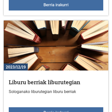
Lautxirrinka klubaren G
Berria irakurri
2023/12/19
Liburu berriak liburutegian
Sologanako liburutegian liburu berriak