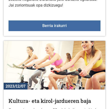
Jai zoriontsuak opa dizkizuegu!
2023KO NEGUKO JAIA
Berria irakurri
2023/12/07
Kultura- eta kirol-jardueren baja