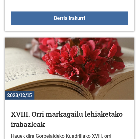
HURRENGO BISITA KZG
Berria irakurri
2023/12/15
XVIII. Orri markagailu lehiaketako
irabazleak
Hauek dira Gorbeialdeko Kuadrillako XVIII. orri