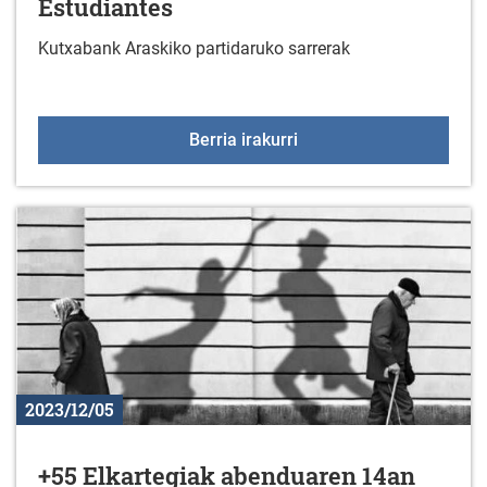
Estudiantes
Kutxabank Araskiko partidaruko sarrerak
Kutxabank Araski- Movis
Berria irakurri
2023/12/05
+55 Elkartegiak abenduaren 14an