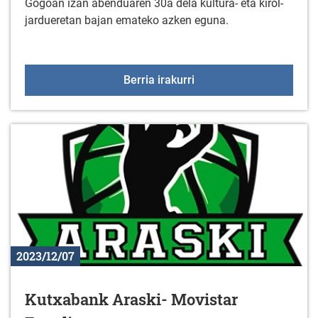
Gogoan izan abenduaren 30a dela kultura- eta kirol-
jardueretan bajan emateko azken eguna.
Kultura- eta kirol-jardue
Berria irakurri
2023/12/07
Kutxabank Araski- Movistar