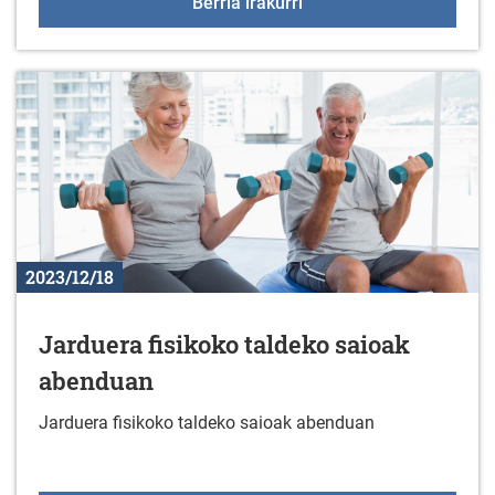
Liburu berriak liburuteg
Berria irakurri
2023/12/18
Jarduera fisikoko taldeko saioak
abenduan
Jarduera fisikoko taldeko saioak abenduan