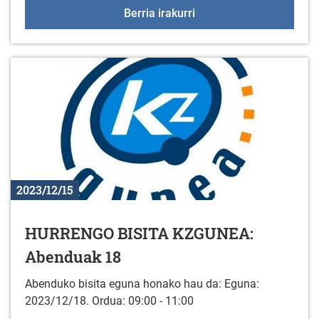
Jarduera fisikoko talde
Berria irakurri
2023/12/15
HURRENGO BISITA KZGUNEA:
Abenduak 18
Abenduko bisita eguna honako hau da: Eguna:
2023/12/18. Ordua: 09:00 - 11:00