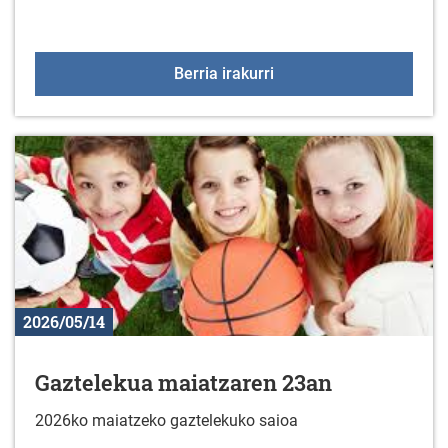
Futbol sala txapelketa 
Berria irakurri
2026/05/14
Gaztelekua maiatzaren 23an
2026ko maiatzeko gaztelekuko saioa