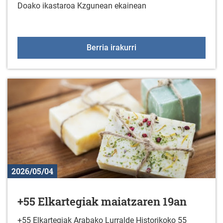
Doako ikastaroa Kzgunean ekainean
KzGuneko ikastaroa eka
Berria irakurri
2026/05/04
+55 Elkartegiak maiatzaren 19an
+55 Elkartegiak Arabako Lurralde Historikoko 55