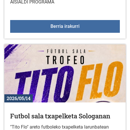
AISIALDI PROGRAMA
DESGAITASUNA DUTEN 
Berria irakurri
2026/05/14
Futbol sala txapelketa Sologanan
"Tito Flo" areto futboleko txapelketa larunbatean