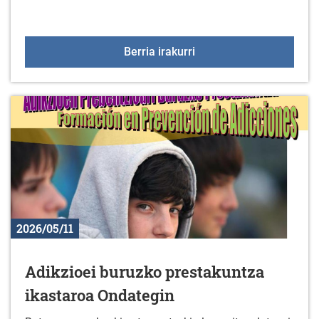
2026ko Arratzua-Ubarru
Berria irakurri
2026/05/11
Adikzioei buruzko prestakuntza
ikastaroa Ondategin