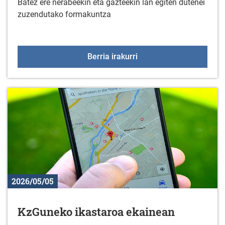
Batez ere nerabeekin eta gazteekin lan egiten dutenei
zuzendutako formakuntza
Adikzioei buruzko prest
Berria irakurri
2026/05/05
KzGuneko ikastaroa ekainean