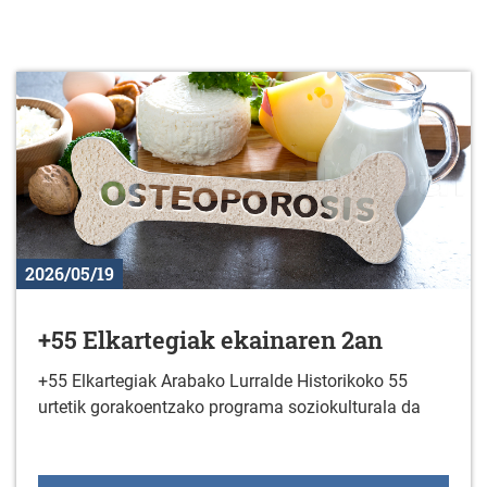
2026/05/19
+55 Elkartegiak ekainaren 2an
+55 Elkartegiak Arabako Lurralde Historikoko 55
urtetik gorakoentzako programa soziokulturala da