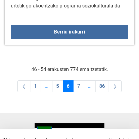
urtetik gorakoentzako programa soziokulturala da
+55 Elkartegiak maiatz
Berria irakurri
46 - 54 erakusten 774 emaitzetatik.
1
...
5
6
7
...
86
Orrialdea
Intermediate Pages Use TAB to navigate.
Orrialdea
Orrialdea
Orrialdea
Intermediate Pages Us
Orrialdea