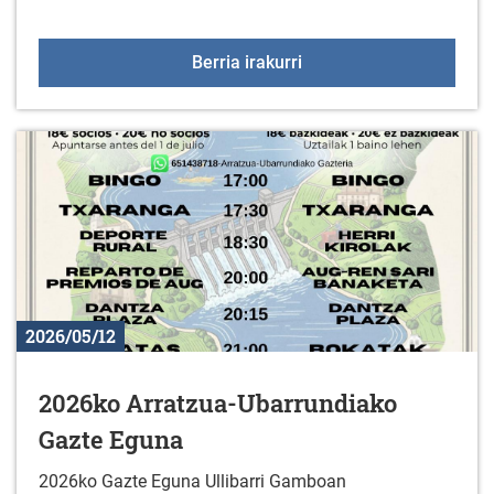
Gaztelekua maiatzaren
Berria irakurri
2026/05/12
2026ko Arratzua-Ubarrundiako
Gazte Eguna
2026ko Gazte Eguna Ullibarri Gamboan