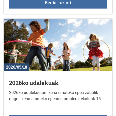
+55 Elkartegiak ekainar
Berria irakurri
2026/05/18
2026ko udalekuak
2026ko udalekuetan izena emateko epea zabalik
dago. Izena emateko epearen amaiera: ekainak 15.