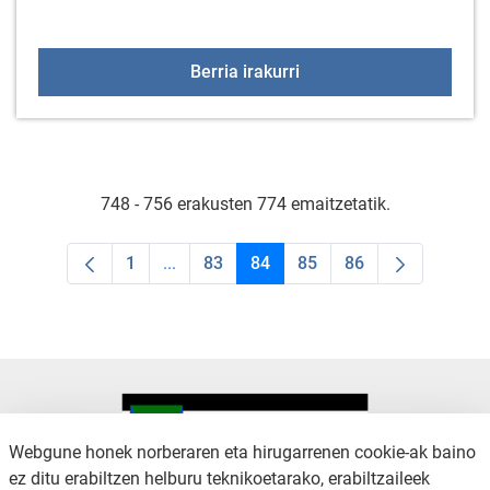
Etxe-atariak, balkoiak, l
Berria irakurri
748 - 756 erakusten 774 emaitzetatik.
1
...
83
84
85
86
Orrialdea
Intermediate Pages Use TAB to navigate.
Orrialdea
Orrialdea
Orrialdea
Orrialdea
Webgune honek norberaren eta hirugarrenen cookie-ak baino
ez ditu erabiltzen helburu teknikoetarako, erabiltzaileek