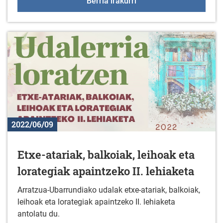
Langabetuentzako dohako
Berria irakurri
2022/06/09
Etxe-atariak, balkoiak, leihoak eta
lorategiak apaintzeko II. lehiaketa
Arratzua-Ubarrundiako udalak etxe-atariak, balkoiak,
leihoak eta lorategiak apaintzeko II. lehiaketa
antolatu du.