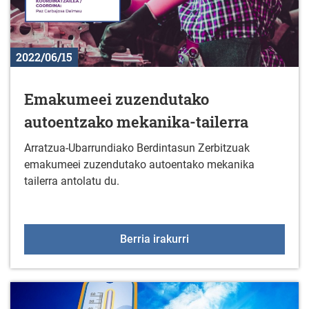
2022/06/15
Emakumeei zuzendutako
autoentzako mekanika-tailerra
Arratzua-Ubarrundiako Berdintasun Zerbitzuak
emakumeei zuzendutako autoentako mekanika
tailerra antolatu du.
Emakumeei zuzendutako 
Berria irakurri