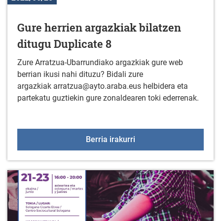
Gure herrien argazkiak bilatzen
ditugu Duplicate 8
Zure Arratzua-Ubarrundiako argazkiak gure web
berrian ikusi nahi dituzu? Bidali zure
argazkiak arratzua@ayto.araba.eus helbidera eta
partekatu guztiekin gure zonaldearen toki ederrenak.
Gure herrien argazkiak b
Berria irakurri