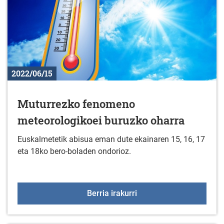
2022/06/15
Muturrezko fenomeno
meteorologikoei buruzko oharra
Euskalmetetik abisua eman dute ekainaren 15, 16, 17
eta 18ko bero-boladen ondorioz.
Muturrezko fenomeno me
Berria irakurri