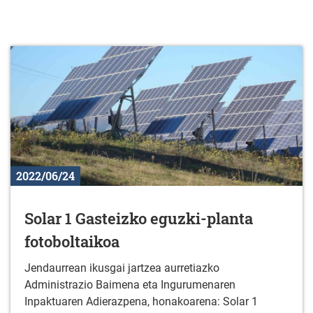
2022/06/24
Solar 1 Gasteizko eguzki-planta
fotoboltaikoa
Jendaurrean ikusgai jartzea aurretiazko
Administrazio Baimena eta Ingurumenaren
Inpaktuaren Adierazpena, honakoarena: Solar 1