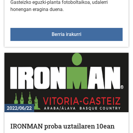
Gasteizko eguzki-planta fotoboltaikoa, udalerri
honengan eragina duena.
Solar 1 Gasteizko eguzki
Berria irakurri
2022/06/22
IRONMAN proba uztailaren 10ean