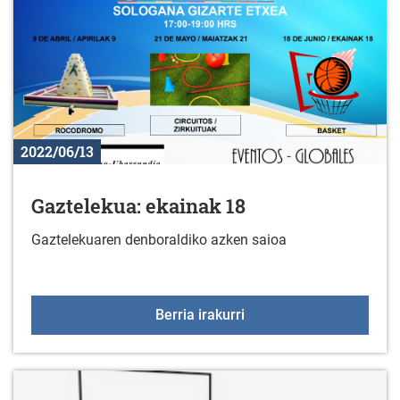
2022/06/13
Gaztelekua: ekainak 18
Gaztelekuaren denboraldiko azken saioa
Gaztelekua: ekainak 18
Berria irakurri