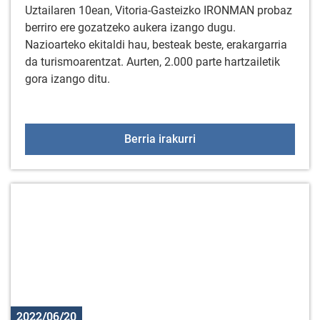
Uztailaren 10ean, Vitoria-Gasteizko IRONMAN probaz
berriro ere gozatzeko aukera izango dugu.
Nazioarteko ekitaldi hau, besteak beste, erakargarria
da turismoarentzat. Aurten, 2.000 parte hartzailetik
gora izango ditu.
IRONMAN proba uztaila
Berria irakurri
2022/06/20