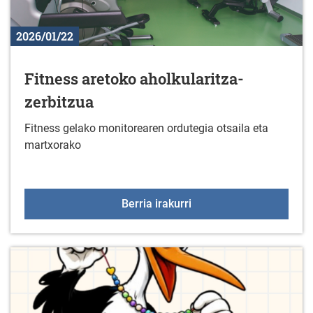
2026/01/22
Fitness aretoko aholkularitza-
zerbitzua
Fitness gelako monitorearen ordutegia otsaila eta
martxorako
Fitness aretoko aholkula
Berria irakurri