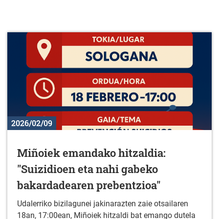
2026/02/09
Miñoiek emandako hitzaldia:
"Suizidioen eta nahi gabeko
bakardadearen prebentzioa"
Udalerriko bizilagunei jakinarazten zaie otsailaren
18an, 17:00ean, Miñoiek hitzaldi bat emango dutela