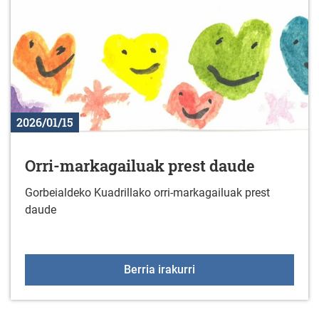
2026/01/15
Orri-markagailuak prest daude
Gorbeialdeko Kuadrillako orri-markagailuak prest
daude
Orri-markagailuak prest
Berria irakurri