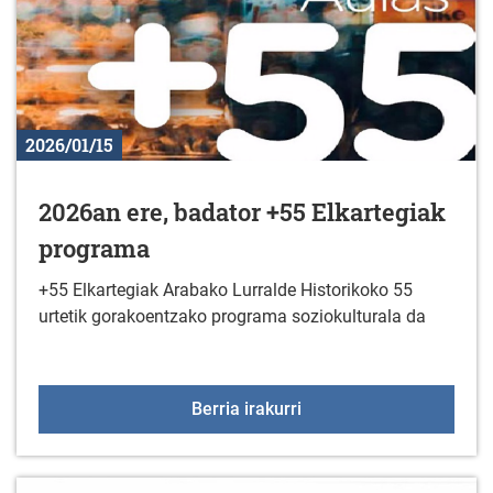
2026/01/15
2026an ere, badator +55 Elkartegiak
programa
+55 Elkartegiak Arabako Lurralde Historikoko 55
urtetik gorakoentzako programa soziokulturala da
2026an ere, badator +5
Berria irakurri