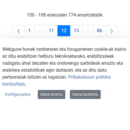
100 - 108 erakusten 774 emaitzetatik.
1
...
11
12
13
...
86
Orrialdea
Intermediate Pages Use TAB to navigate.
Orrialdea
Orrialdea
Orrialdea
Intermediate Pages U
Orrialdea
Webgune honek norberaren eta hirugarrenen cookie-ak baino
ez ditu erabiltzen helburu teknikoetarako, erabiltzaileek
nabigatu ahal dezaten eta ondorengo sarbideak erraztu eta
erabilera estatistikak egin daitezen, eta ez ditu datu
pertsonalak biltzen ez lagatzen.
Pribatutasun politika
kontsultatu
Konfigurazioa
Dena onartu
Dena baztertu
KONTAKTUA
LEGE OHARRA
SALAKETA KANALA
PRIBATUTASUN POLITIKA
COOKIEN POLITIKA
IRISGARRITASUNA
WEB MAPA