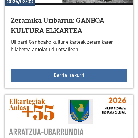
2026/02/02
Zeramika Uribarrin: GANBOA
KULTURA ELKARTEA
Ullibarri Ganboako kultur elkarteak zeramikaren
hilabetea antolatu du otsailean
Zeramika Uribarrin: 
Berria irakurri