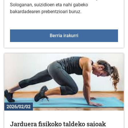
Sologanan, suizidioen eta nahi gabeko
bakardadearen prebentzioari buruz.
Miñoiek emandako hitzal
Berria irakurri
2026/02/02
Jarduera fisikoko taldeko saioak