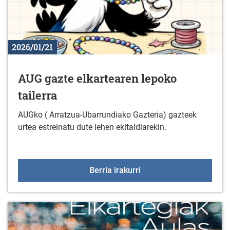
2026/01/21
AUG gazte elkartearen lepoko
tailerra
AUGko ( Arratzua-Ubarrundiako Gazteria) gazteek
urtea estreinatu dute lehen ekitaldiarekin.
AUG gazte elkartearen l
Berria irakurri