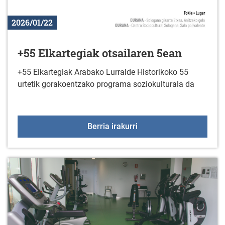
2026/01/22
+55 Elkartegiak otsailaren 5ean
+55 Elkartegiak Arabako Lurralde Historikoko 55
urtetik gorakoentzako programa soziokulturala da
+55 Elkartegiak otsaila
Berria irakurri