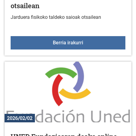
otsailean
Jarduera fisikoko taldeko saioak otsailean
Jarduera fisikoko taldek
Berria irakurri
2026/02/02