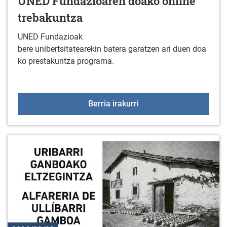
UNED Fundazioaren doako online
trebakuntza
UNED Fundazioak
bere unibertsitatearekin batera garatzen ari duen doa
ko prestakuntza programa.
UNED Fundazioaren doak
Berria irakurri