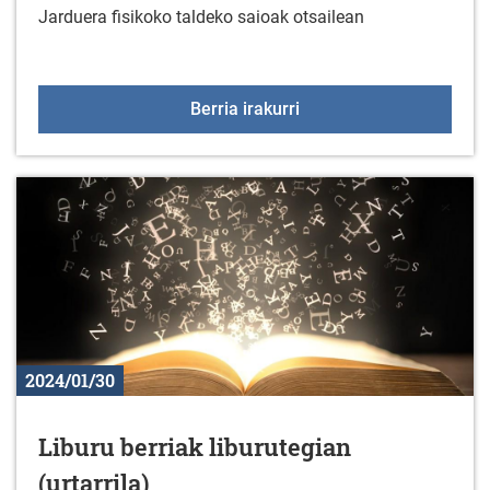
Jarduera fisikoko taldeko saioak otsailean
Jarduera fisikoko taldek
Berria irakurri
2024/01/30
Liburu berriak liburutegian
(urtarrila)