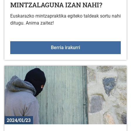
MINTZALAGUNA IZAN NAHI?
Euskarazko mintzapraktika egiteko taldeak sortu nahi
ditugu. Anima zaitez!
Arratzua-Ubarrundian
Berria irakurri
2024/01/23