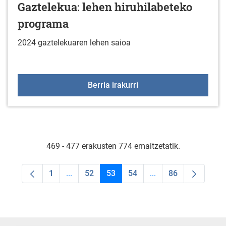
Gaztelekua: lehen hiruhilabeteko
programa
2024 gaztelekuaren lehen saioa
Gaztelekua: lehen hiruh
Berria irakurri
469 - 477 erakusten 774 emaitzetatik.
1
...
52
53
54
...
86
Orrialdea
Intermediate Pages Use TAB to navigate.
Orrialdea
Orrialdea
Orrialdea
Intermediate Pages U
Orrialdea