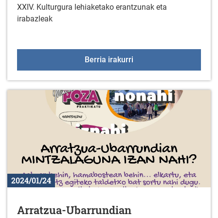
XXIV. Kulturgura lehiaketako erantzunak eta
irabazleak
Kulturgura lehiaketako 
Berria irakurri
2024/01/24
Arratzua-Ubarrundian