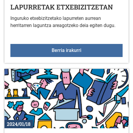
LAPURRETAK ETXEBIZITZETAN
Inguruko etxebizitzetako lapurreten aurrean
herritarren laguntza areagotzeko deia egiten dugu.
LAPURRETAK ETXEBIZ
Berria irakurri
2024/01/18