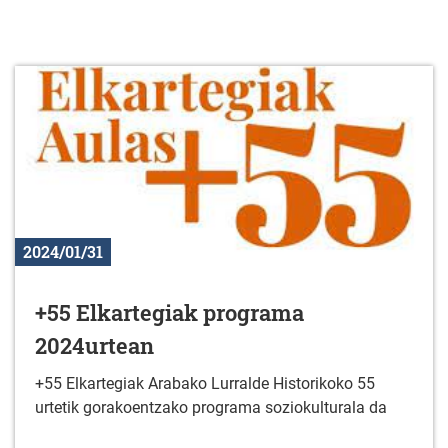
2024/01/31
+55 Elkartegiak programa
2024urtean
+55 Elkartegiak Arabako Lurralde Historikoko 55
urtetik gorakoentzako programa soziokulturala da