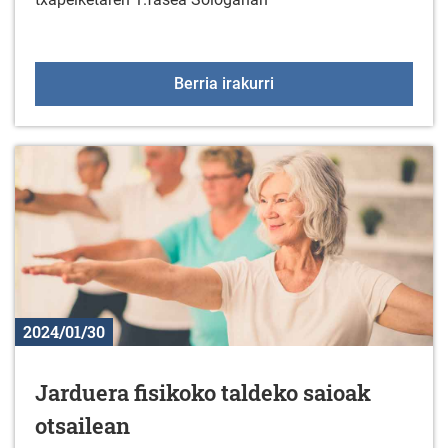
Irristaketa artistiko tx
Berria irakurri
2024/01/30
Jarduera fisikoko taldeko saioak
otsailean