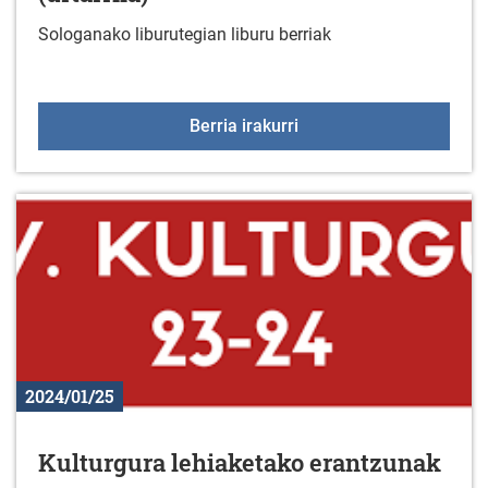
Sologanako liburutegian liburu berriak
Liburu berriak liburutegi
Berria irakurri
2024/01/25
Kulturgura lehiaketako erantzunak