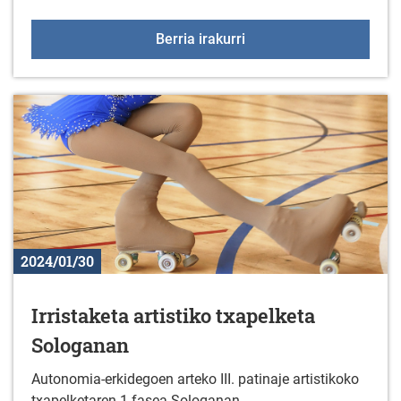
+55 Elkartegiak progra
Berria irakurri
2024/01/30
Irristaketa artistiko txapelketa
Sologanan
Autonomia-erkidegoen arteko III. patinaje artistikoko
txapelketaren 1.fasea Sologanan