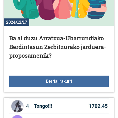
2024/12/17
Ba al duzu Arratzua-Ubarrundiako
Berdintasun Zerbitzurako jarduera-
proposamenik?
Ba al duzu Arratzua-Ub
Berria irakurri