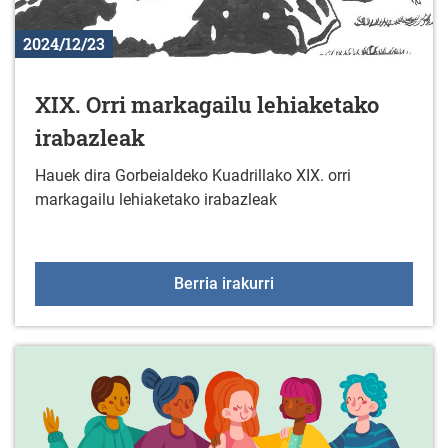
2024/12/23
XIX. Orri markagailu lehiaketako
irabazleak
Hauek dira Gorbeialdeko Kuadrillako XIX. orri
markagailu lehiaketako irabazleak
XIX. Orri markagailu leh
Berria irakurri