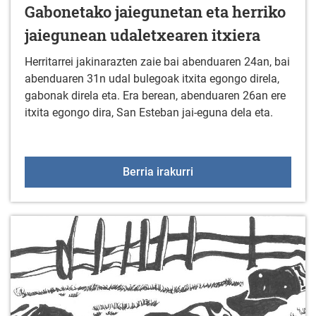
Gabonetako jaiegunetan eta herriko
jaiegunean udaletxearen itxiera
Herritarrei jakinarazten zaie bai abenduaren 24an, bai
abenduaren 31n udal bulegoak itxita egongo direla,
gabonak direla eta. Era berean, abenduaren 26an ere
itxita egongo dira, San Esteban jai-eguna dela eta.
Gabonetako jaiegunetan 
Berria irakurri