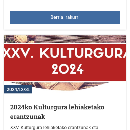
Tailerra: Ikasi mugikorr
Berria irakurri
2024/12/31
2024ko Kulturgura lehiaketako
erantzunak
XXV. Kulturgura lehiaketako erantzunak eta