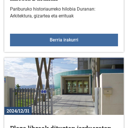
Pariburuko historiaurreko hilobia Duranan:
Arkitektura, gizartea eta errituak
Hitzaldia: Pariburuko hi
Berria irakurri
2024/12/31