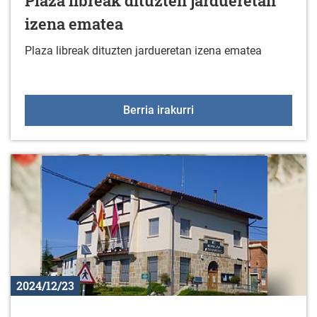
Plaza libreak dituzten jardueretan
izena ematea
Plaza libreak dituzten jardueretan izena ematea
Plaza libreak dituzten 
Berria irakurri
2024/12/23