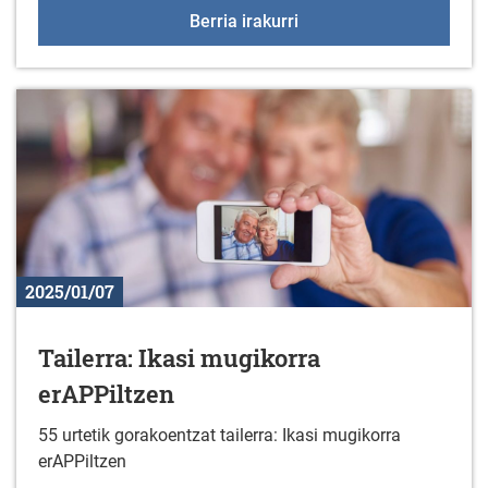
Liburu berriak liburuteg
Berria irakurri
2025/01/07
Tailerra: Ikasi mugikorra
erAPPiltzen
55 urtetik gorakoentzat tailerra: Ikasi mugikorra
erAPPiltzen