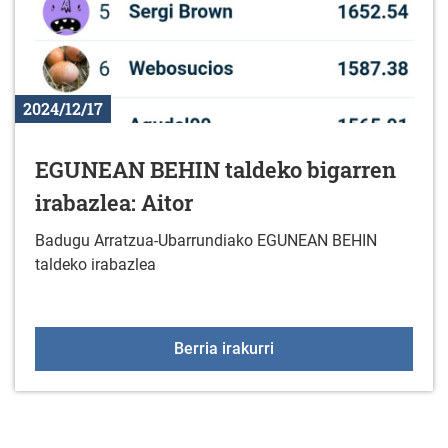
2024/12/17
EGUNEAN BEHIN taldeko bigarren
irabazlea: Aitor
Badugu Arratzua-Ubarrundiako EGUNEAN BEHIN
taldeko irabazlea
EGUNEAN BEHIN taldeko 
Berria irakurri