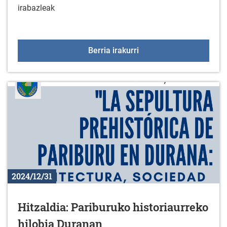
irabazleak
2024ko Kulturgura lehi
Berria irakurri
2024/12/31
Hitzaldia: Pariburuko historiaurreko
hilobia Duranan