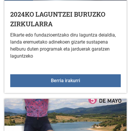
2024KO LAGUNTZEI BURUZKO
ZIRKULARRA
Elkarte edo fundazioentzako diru laguntza deialdia,
landa eremuetako adinekoen gizarte sustapena
helburu duten programak eta jarduerak garatzen
laguntzeko
2024KO LAGUNTZEI BU
Berria irakurri