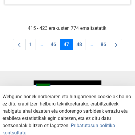
415 - 423 erakusten 774 emaitzetatik.
1
...
46
47
48
...
86
Orrialdea
Intermediate Pages Use TAB to navigate.
Orrialdea
Orrialdea
Orrialdea
Intermediate Pages U
Orrialdea
Webgune honek norberaren eta hirugarrenen cookie-ak baino
ez ditu erabiltzen helburu teknikoetarako, erabiltzaileek
nabigatu ahal dezaten eta ondorengo sarbideak erraztu eta
KONTAKTUA
LEGE OHARRA
erabilera estatistikak egin daitezen, eta ez ditu datu
SALAKETA KANALA
PRIBATUTASUN POLITIKA
pertsonalak biltzen ez lagatzen.
Pribatutasun politika
COOKIEN POLITIKA
IRISGARRITASUNA
kontsultatu