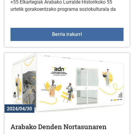
+55 Elkartegiak Arabako Lurralde Historikoko 55
urtetik gorakoentzako programa soziokulturala da
+55 Elkartegiak maiatza
Berria irakurri
2024/04/30
Arabako Denden Nortasunaren