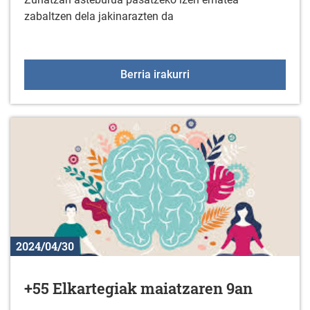
zabaltzen dela jakinarazten da
Zuhatzan asteburua irai
Berria irakurri
2024/04/30
+55 Elkartegiak maiatzaren 9an