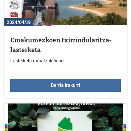
2024/04/19
Emakumezkoen txirrindularitza-
lasterketa
Lasterketa maiatzak 5ean
Emakumezkoen txirrindul
Berria irakurri