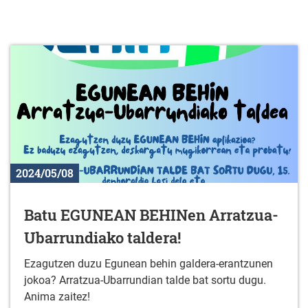
2024/05/08
Batu EGUNEAN BEHINen Arratzua-
Ubarrundiako taldera!
Ezagutzen duzu Egunean behin galdera-erantzunen
jokoa? Arratzua-Ubarrundian talde bat sortu dugu.
Anima zaitez!