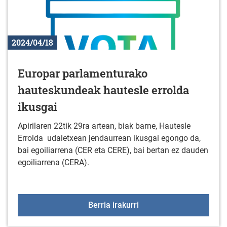
2024/04/18
Europar parlamenturako
hauteskundeak hautesle errolda
ikusgai
Apirilaren 22tik 29ra artean, biak barne, Hautesle
Errolda udaletxean jendaurrean ikusgai egongo da,
bai egoiliarrena (CER eta CERE), bai bertan ez dauden
egoiliarrena (CERA).
Europar parlamenturako
Berria irakurri