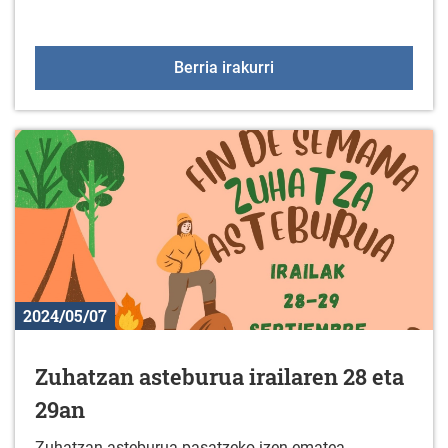
Batu EGUNEAN BEHINen A
Berria irakurri
2024/05/07
Zuhatzan asteburua irailaren 28 eta
29an
Zuhatzan asteburua pasatzeko izen ematea