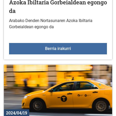
Azoka Ibiltaria Gorbeialdean egongo
da
Arabako Denden Nortasunaren Azoka Ibiltaria
Gorbeialdean egongo da
Arabako Denden Nortasu
Berria irakurri
2024/04/19