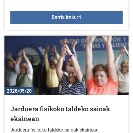
Enplegu-eskaintza: suka
Berria irakurri
2026/05/28
Jarduera fisikoko taldeko saioak
ekainean
Jarduera fisikoko taldeko saioak ekainean