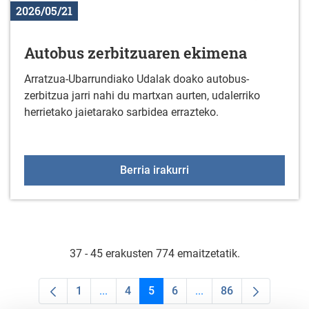
2026/05/21
Autobus zerbitzuaren ekimena
Arratzua-Ubarrundiako Udalak doako autobus-
zerbitzua jarri nahi du martxan aurten, udalerriko
herrietako jaietarako sarbidea errazteko.
Autobus zerbitzuaren e
Berria irakurri
37 - 45 erakusten 774 emaitzetatik.
1
...
4
5
6
...
86
Orrialdea
Intermediate Pages Use TAB to navigate.
Orrialdea
Orrialdea
Orrialdea
Intermediate Pages Us
Orrialdea