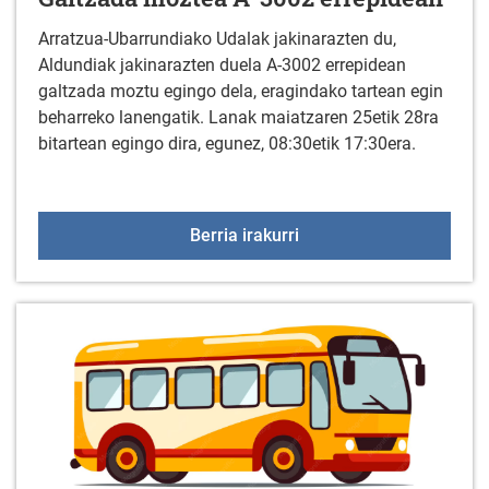
Arratzua-Ubarrundiako Udalak jakinarazten du,
Aldundiak jakinarazten duela A-3002 errepidean
galtzada moztu egingo dela, eragindako tartean egin
beharreko lanengatik. Lanak maiatzaren 25etik 28ra
bitartean egingo dira, egunez, 08:30etik 17:30era.
Galtzada moztea A-3002
Berria irakurri