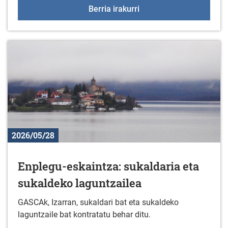
Body combat mastercla
Berria irakurri
2026/05/28
Enplegu-eskaintza: sukaldaria eta
sukaldeko laguntzailea
GASCAk, Izarran, sukaldari bat eta sukaldeko
laguntzaile bat kontratatu behar ditu.