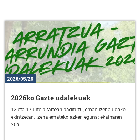
2026/05/28
2026ko Gazte udalekuak
12 eta 17 urte bitartean badituzu, eman izena udako
ekintzetan. Izena emateko azken eguna: ekainaren
26a.