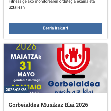
Fitness gelako monitorearen ordutegia ekaina eta
uztailean
Fitness aretoko aholkula
Berria irakurri
2026/05/26
Gorbeialdea Musikaz Blai 2026