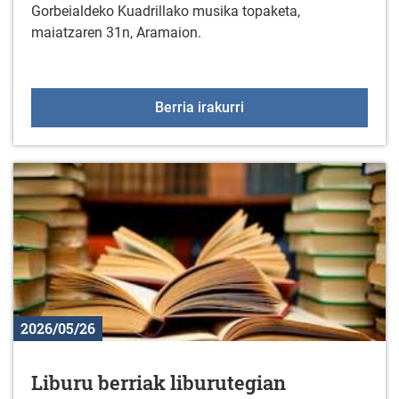
Gorbeialdeko Kuadrillako musika topaketa,
maiatzaren 31n, Aramaion.
Gorbeialdea Musikaz Bl
Berria irakurri
2026/05/26
Liburu berriak liburutegian