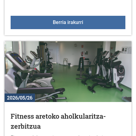
Jarduera fisikoko talde
Berria irakurri
2026/05/26
Fitness aretoko aholkularitza-
zerbitzua