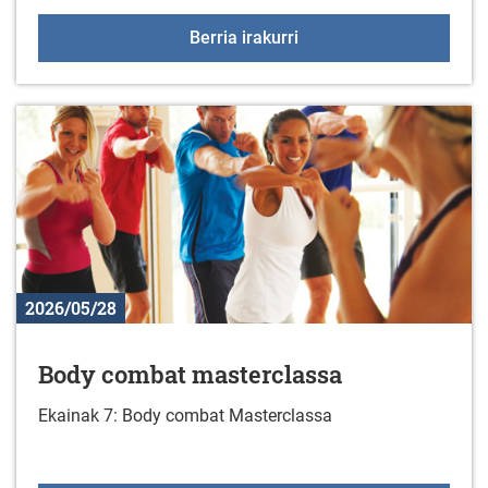
2026ko Gazte udalekua
Berria irakurri
2026/05/28
Body combat masterclassa
Ekainak 7: Body combat Masterclassa