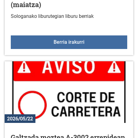
(maiatza)
Sologanako liburutegian liburu berriak
Liburu berriak liburuteg
Berria irakurri
2026/05/22
Galtzada moztea A-3002 errepidean