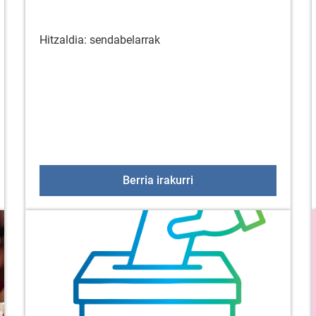
Hitzaldia: sendabelarrak
 hegaztien inguruko informazioa
Hitzaldia: sendabelarrak
Berria irakurri