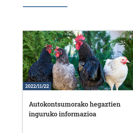
2022/11/22
Autokontsumorako hegaztien
inguruko informazioa