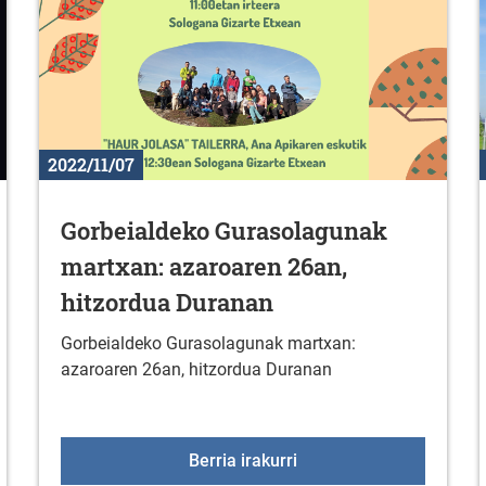
2022/11/07
Gorbeialdeko Gurasolagunak
martxan: azaroaren 26an,
hitzordua Duranan
Gorbeialdeko Gurasolagunak martxan:
azaroaren 26an, hitzordua Duranan
3: jarduerak
Gorbeialdeko Gurasolag
Berria irakurri