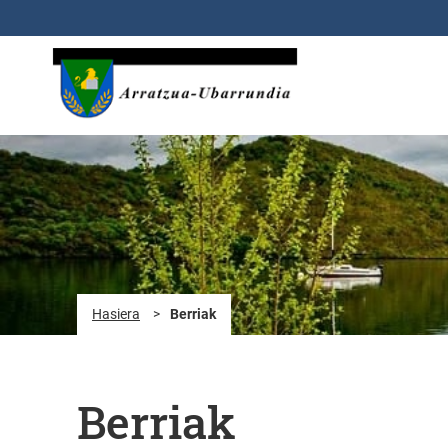
Eduki nagusira joan
Hasiera
>
Berriak
Berriak