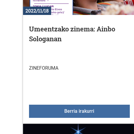
2022/11/18
Umeentzako zinema: Ainbo
Sologanan
ZINEFORUMA
Umeentzako zinem
Berria irakurri