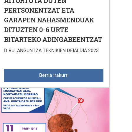
AITORTUTA DUTEN
PERTSONENTZAT ETA
GARAPEN NAHASMENDUAK
DITUZTEN 0-6 URTE
BITARTEKO ADINGABEENTZAT
DIRULANGUNTZA TEKNIKIEN DEIALDIA 2023
LAGUNTZA EKONOMIKOEN DE
Berria irakurri