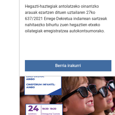
Hegazti-haztegiak antolatzeko oinarrizko
arauak ezartzen dituen uztailaren 27ko
637/2021 Errege Dekretua indarrean sartzeak
nahitaezko bihurtu zuen hegaztien etxeko
oilategiak erregistratzea autokontsumorako.
Autokontsumorako
Berria irakurri