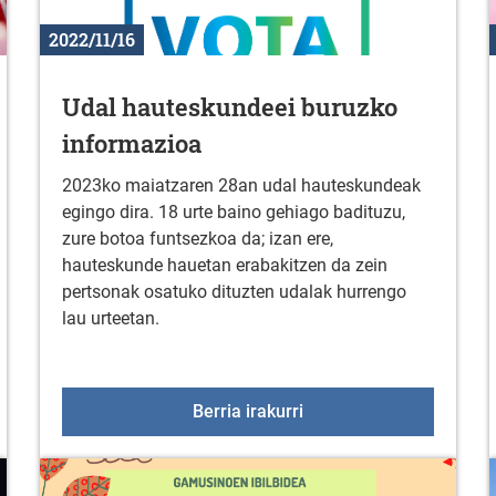
2022/11/16
Udal hauteskundeei buruzko
informazioa
2023ko maiatzaren 28an udal hauteskundeak
egingo dira. 18 urte baino gehiago badituzu,
zure botoa funtsezkoa da; izan ere,
hauteskunde hauetan erabakitzen da zein
pertsonak osatuko dituzten udalak hurrengo
lau urteetan.
a: Ainbo Sologanan
Udal hauteskundeei bur
Berria irakurri