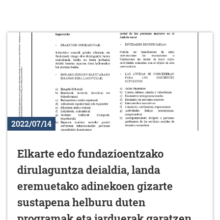
2022/07/14
Elkarte edo fundazioentzako
dirulaguntza deialdia, landa
eremuetako adinekoen gizarte
sustapena helburu duten
programak eta jarduerak garatzen