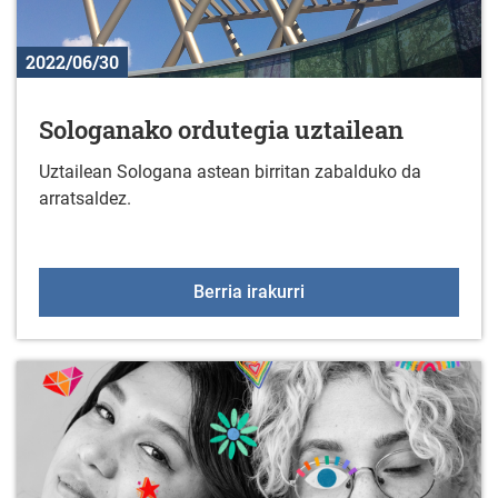
2022/06/30
Sologanako ordutegia uztailean
Uztailean Sologana astean birritan zabalduko da
arratsaldez.
Sologanako ordutegia uz
Berria irakurri