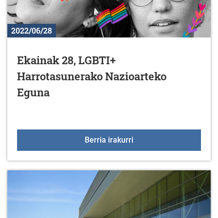
2022/06/28
Ekainak 28, LGBTI+
Harrotasunerako Nazioarteko
Eguna
Ekainak 28, LGBTI+ Har
Berria irakurri