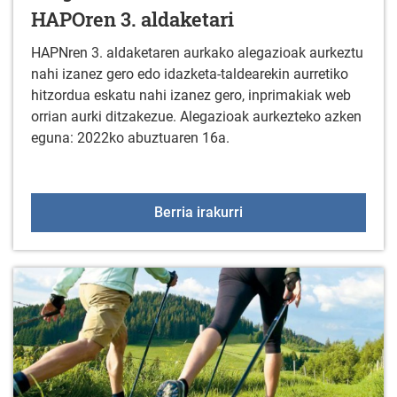
HAPOren 3. aldaketari
HAPNren 3. aldaketaren aurkako alegazioak aurkeztu
nahi izanez gero edo idazketa-taldearekin aurretiko
hitzordua eskatu nahi izanez gero, inprimakiak web
orrian aurki ditzakezue. Alegazioak aurkezteko azken
eguna: 2022ko abuztuaren 16a.
Alegazioak Arratzua-Ub
Berria irakurri