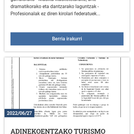
dramatikorako eta dantzarako laguntzak -
Profesionalak ez diren kirolari federatuek...
2022ko dirulaguntzak e
Berria irakurri
2022/06/27
ADINEKOENTZAKO TURISMO