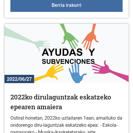
GOGORAZPENA: INFORMAZ
Berria irakurri
2022/06/27
2022ko dirulaguntzak eskatzeko
epearen amaiera
Ostiral honetan, 2022ko uztailaren 1ean, amaituko da
ondorengo diru-laguntzak eskatzeko epea: - Eskola-
garraiorako - Musika-ikasketetarako, arte