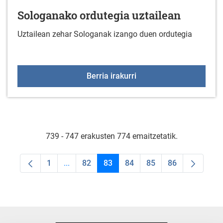
Sologanako ordutegia uztailean
Uztailean zehar Sologanak izango duen ordutegia
Sologanako ordutegia uz
Berria irakurri
739 - 747 erakusten 774 emaitzetatik.
1
...
82
83
84
85
86
Orrialdea
Intermediate Pages Use TAB to navigate.
Orrialdea
Orrialdea
Orrialdea
Orrialdea
Orrialdea