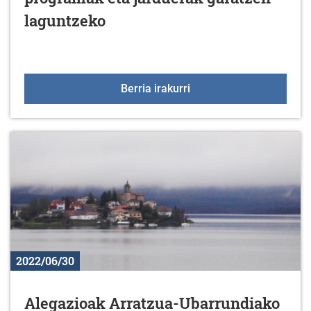
laguntzeko
Elkarte edo fundazioent
Berria irakurri
2022/06/30
Alegazioak Arratzua-Ubarrundiako