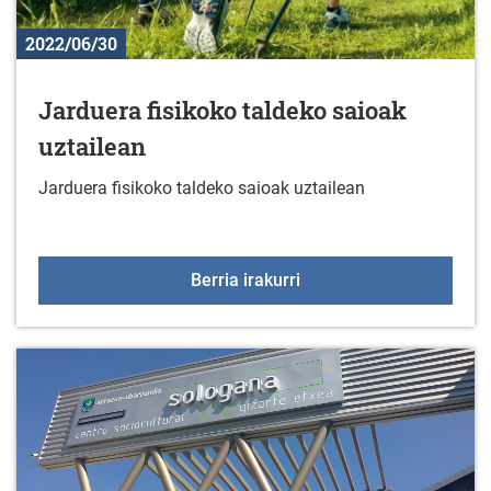
2022/06/30
Jarduera fisikoko taldeko saioak
uztailean
Jarduera fisikoko taldeko saioak uztailean
Jarduera fisikoko taldek
Berria irakurri