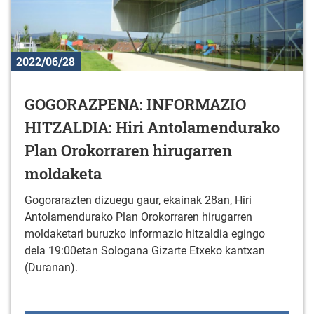
2022/06/28
GOGORAZPENA: INFORMAZIO
HITZALDIA: Hiri Antolamendurako
Plan Orokorraren hirugarren
moldaketa
Gogorarazten dizuegu gaur, ekainak 28an, Hiri
Antolamendurako Plan Orokorraren hirugarren
moldaketari buruzko informazio hitzaldia egingo
dela 19:00etan Sologana Gizarte Etxeko kantxan
(Duranan).