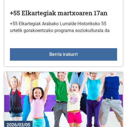
+55 Elkartegiak martxoaren 17an
+55 Elkartegiak Arabako Lurralde Historikoko 55
urtetik gorakoentzako programa soziokulturala da
+55 Elkartegiak martxo
Berria irakurri
2026/03/05