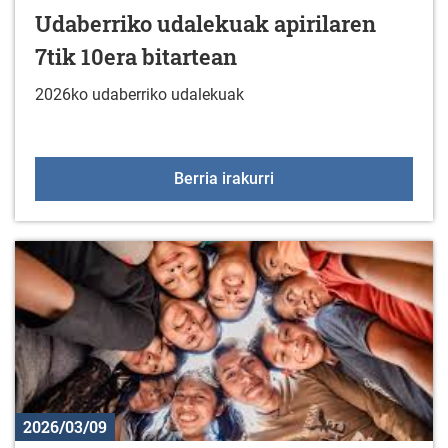
Udaberriko udalekuak apirilaren
7tik 10era bitartean
2026ko udaberriko udalekuak
Udaberriko udalekuak api
Berria irakurri
2026/03/09