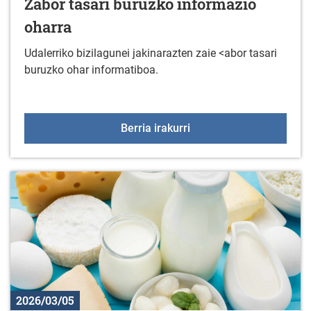
Zabor tasari buruzko informazio
oharra
Udalerriko bizilagunei jakinarazten zaie <abor tasari
buruzko ohar informatiboa.
Zabor tasari buruzko in
Berria irakurri
2026/03/05