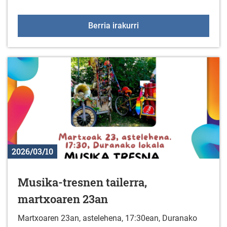
Makrame tailerra
Berria irakurri
2026/03/10
Musika-tresnen tailerra,
martxoaren 23an
Martxoaren 23an, astelehena, 17:30ean, Duranako