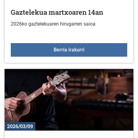
Gaztelekua martxoaren 14an
2026ko gaztelekuaren hirugarren saioa
Gaztelekua martxoaren
Berria irakurri
2026/03/09