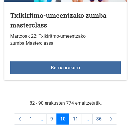
Txikiritmo-umeentzako zumba
masterclass
Martxoak 22: Txikiritmo-umeentzako
zumba Masterclassa
Txikiritmo-umeentzako 
Berria irakurri
82 - 90 erakusten 774 emaitzetatik.
1
...
9
10
11
...
86
Orrialdea
Intermediate Pages Use TAB to navigate.
Orrialdea
Orrialdea
Orrialdea
Intermediate Pages U
Orrialdea