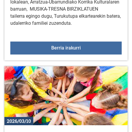
lokalean, Arratzua-Ubarrundiako Korrika Kulturalaren
barruan, MUSIKA-TRESNA BIRZIKLATUEN
tailerra egingo dugu, Turukutupa elkartearekin batera,
udalerriko familiei zuzenduta.
Musika-tresnen tailerra
Berria irakurri
2026/03/10