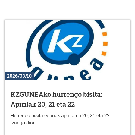
2026/03/10
KZGUNEAko hurrengo bisita:
Apirilak 20, 21 eta 22
Hurrengo bisita egunak apirilaren 20, 21 eta 22
izango dira