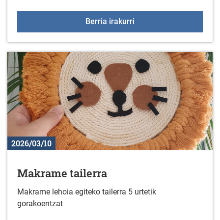
KZGUNEAko hurrengo bisi
Berria irakurri
2026/03/10
Makrame tailerra
Makrame lehoia egiteko tailerra 5 urtetik
gorakoentzat