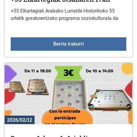
+55 Elkartegiak Arabako Lurralde Historikoko 55
urtetik gorakoentzako programa soziokulturala da
+55 Elkartegiak otsaila
Berria irakurri
2026/02/12