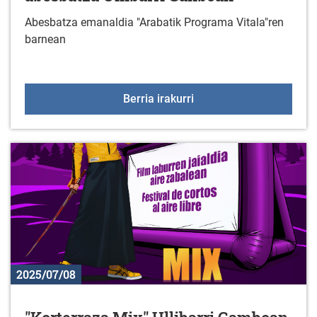
Abesbatza emanaldia "Arabatik Programa Vitala"ren
barnean
"Asociación Cultural Au
Berria irakurri
2025/07/08