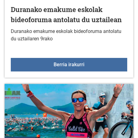
Duranako emakume eskolak
bideoforuma antolatu du uztailean
Duranako emakume eskolak bideoforuma antolatu
du uztailaren 9rako
Duranako emakume eskol
Berria irakurri