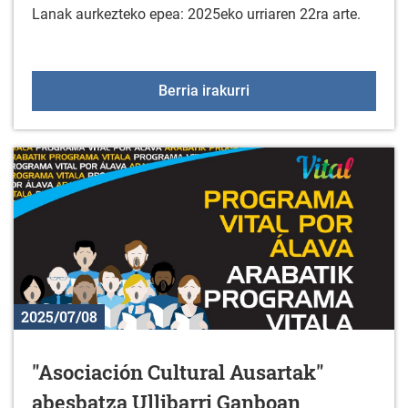
Lanak aurkezteko epea: 2025eko urriaren 22ra arte.
XXIII ARGAZKI LEHIAKET
Berria irakurri
2025/07/08
"Asociación Cultural Ausartak"
abesbatza Ullibarri Ganboan