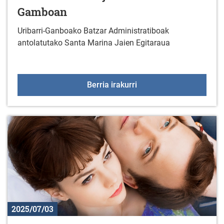
Gamboan
Uribarri-Ganboako Batzar Administratiboak
antolatutako Santa Marina Jaien Egitaraua
Santa Marinako jaiak Ul
Berria irakurri
2025/07/03