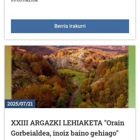
XLIII ARABAKO ITZUL
Berria irakurri
2025/07/21
XXIII ARGAZKI LEHIAKETA "Orain
Gorbeialdea, inoiz baino gehiago"