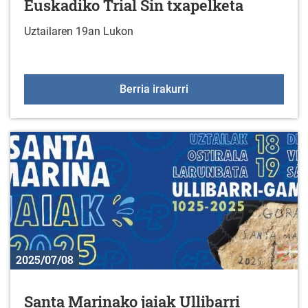
Euskadiko Trial Sin txapelketa
Uztailaren 19an Lukon
Euskadiko Trial Sin txap
Berria irakurri
2025/07/08
Santa Marinako jaiak Ullibarri