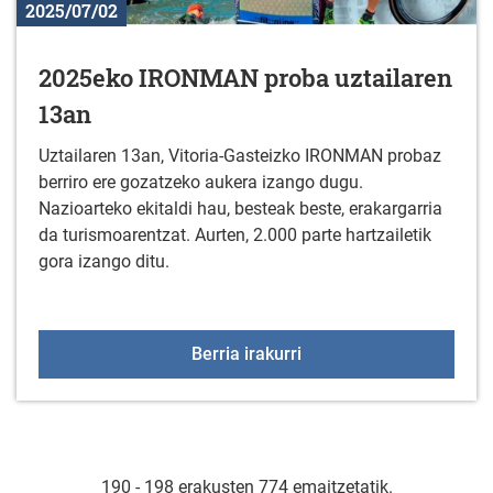
2025/07/02
2025eko IRONMAN proba uztailaren
13an
Uztailaren 13an, Vitoria-Gasteizko IRONMAN probaz
berriro ere gozatzeko aukera izango dugu.
Nazioarteko ekitaldi hau, besteak beste, erakargarria
da turismoarentzat. Aurten, 2.000 parte hartzailetik
gora izango ditu.
2025eko IRONMAN proba
Berria irakurri
190 - 198 erakusten 774 emaitzetatik.