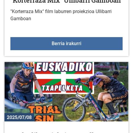
"Korterraza Mix" Ullibarri Gamboan
"Korterraza Mix" film laburren proiekzioa Ullibarri
Gamboan
"Korterraza Mix" Ulliba
Berria irakurri
2025/07/08