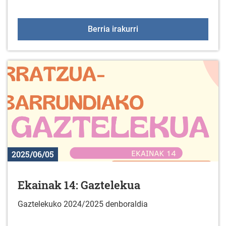
Abesbatzen kontzertua 
Berria irakurri
2025/06/05
Ekainak 14: Gaztelekua
Gaztelekuko 2024/2025 denboraldia