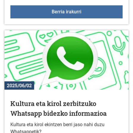
2025ko Duranako jaiak
Berria irakurri
2025/06/02
Kultura eta kirol zerbitzuko
Whatsapp bidezko informazioa
Kultura eta kirol ekintzen berri jaso nahi duzu
Whatsappetik?