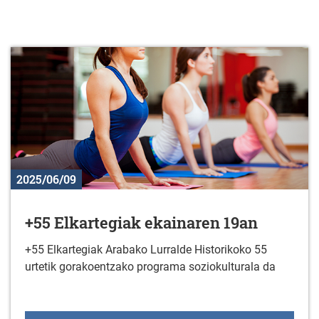
2025/06/09
+55 Elkartegiak ekainaren 19an
+55 Elkartegiak Arabako Lurralde Historikoko 55
urtetik gorakoentzako programa soziokulturala da