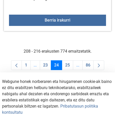
Spinning Masterclassa
Berria irakurri
208 - 216 erakusten 774 emaitzetatik.
1
...
23
24
25
...
86
Orrialdea
Intermediate Pages Use TAB to navigate.
Orrialdea
Orrialdea
Orrialdea
Intermediate Pages U
Orrialdea
Webgune honek norberaren eta hirugarrenen cookie-ak baino
ez ditu erabiltzen helburu teknikoetarako, erabiltzaileek
nabigatu ahal dezaten eta ondorengo sarbideak erraztu eta
erabilera estatistikak egin daitezen, eta ez ditu datu
pertsonalak biltzen ez lagatzen.
Pribatutasun politika
kontsultatu