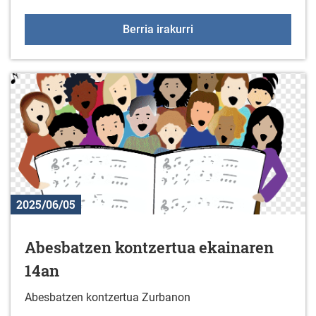
2025eko Gazte udaleku
Berria irakurri
2025/06/05
Abesbatzen kontzertua ekainaren
14an
Abesbatzen kontzertua Zurbanon