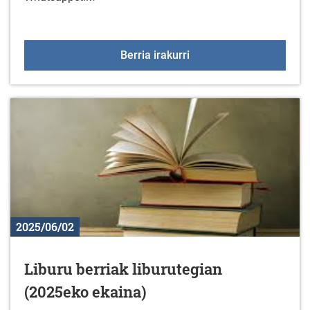
Kultura eta kirol zerbi
Berria irakurri
2025/06/02
Liburu berriak liburutegian
(2025eko ekaina)