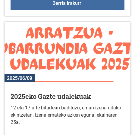
+55 Elkartegiak ekainar
Berria irakurri
2025/06/09
2025eko Gazte udalekuak
12 eta 17 urte bitartean badituzu, eman izena udako
ekintzetan. Izena emateko azken eguna: ekainaren
25a.