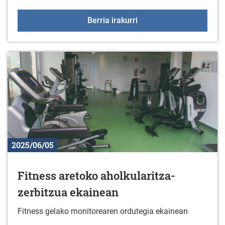
Ekainak 14: Gaztelekua
Berria irakurri
2025/06/05
Fitness aretoko aholkularitza-
zerbitzua ekainean
Fitness gelako monitorearen ordutegia ekainean