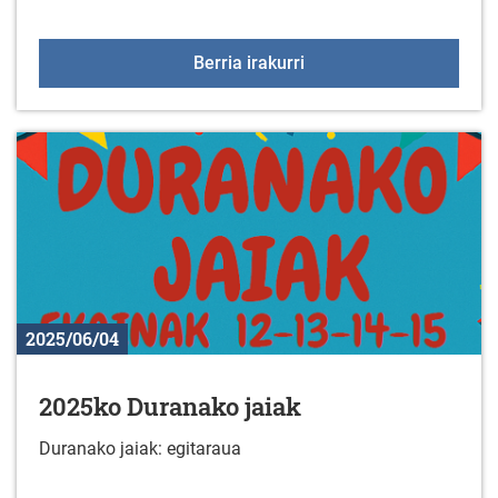
Fitness aretoko aholkula
Berria irakurri
2025/06/04
2025ko Duranako jaiak
Duranako jaiak: egitaraua