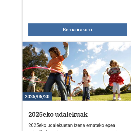
Kirol eskaintza uz
Berria irakurri
2025/05/20
2025eko udalekuak
2025eko udalekuetan izena emateko epea