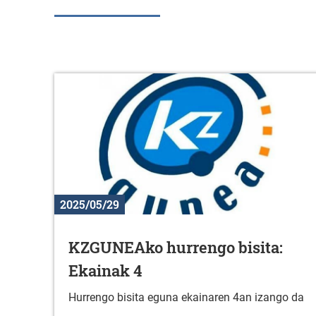
2025/05/29
KZGUNEAko hurrengo bisita:
Ekainak 4
Hurrengo bisita eguna ekainaren 4an izango da