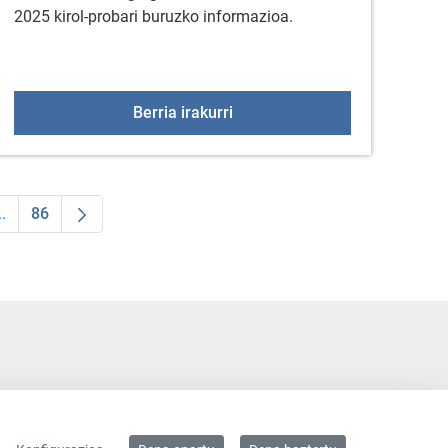
2025 kirol-probari buruzko informazioa.
a
VI HALF GASTEIZ 2025 PROB
Berria irakurri
..
86
 TAB to navigate.
ldea
Intermediate Pages Use TAB to navigate.
Orrialdea