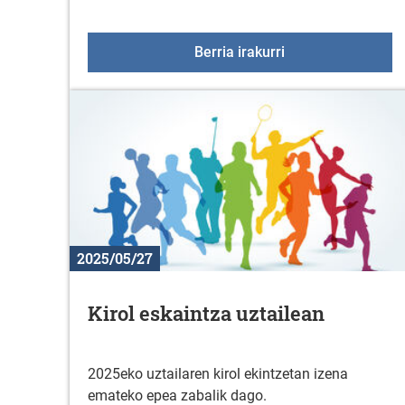
KZGUNEAko hurreng
Berria irakurri
2025/05/27
Kirol eskaintza uztailean
2025eko uztailaren kirol ekintzetan izena
emateko epea zabalik dago.