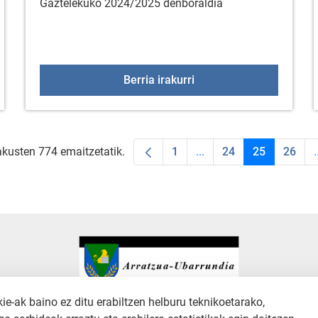
Gaztelekuko 2024/2025 denboraldia
k
Maiatzak 24: Gazteleku
Berria irakurri
akusten 774 emaitzetatik.
1
...
24
25
26
.
Orrialdea
Intermediate Pages Use
Orrialdea
Orrialdea
Orria
-ak baino ez ditu erabiltzen helburu teknikoetarako,