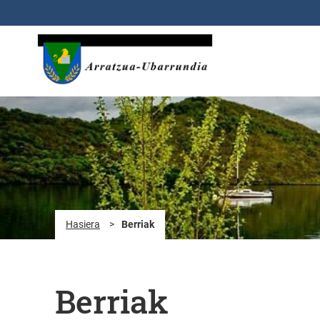
Eduki nagusira joan
Hasiera
>
Berriak
Berriak