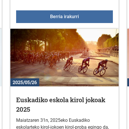
o bisita: Ekainak 4
Gran Fondo Vitoria 2025
Berria irakurri
2025/05/26
Euskadiko eskola kirol jokoak
2025
Maiatzaren 31n, 2025eko Euskadiko
eskolarteko kirol-jokoen kirol-proba egingo da,