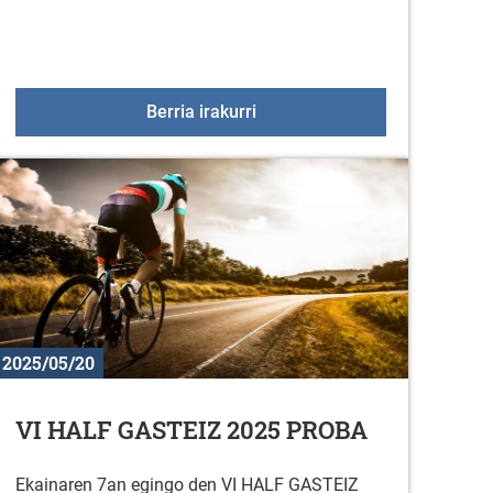
jokoak 2025
Gorbeialdea Musikaz Blai 202
Berria irakurri
2025/05/20
VI HALF GASTEIZ 2025 PROBA
Ekainaren 7an egingo den VI HALF GASTEIZ