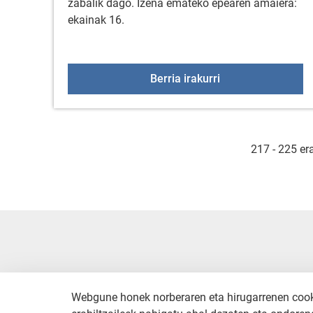
zabalik dago. Izena emateko epearen amaiera:
ekainak 16.
2025eko udalekua
Berria irakurri
217 - 225 er
Webgune honek norberaren eta hirugarrenen cookie