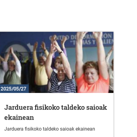
2025/05/27
Jarduera fisikoko taldeko saioak
ekainean
Jarduera fisikoko taldeko saioak ekainean