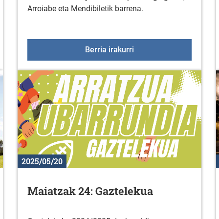
Arroiabe eta Mendibiletik barrena.
tailean
Euskadiko eskola kirol 
Berria irakurri
2025/05/20
Maiatzak 24: Gaztelekua