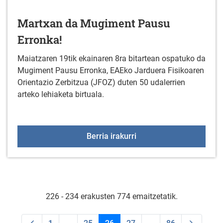
Martxan da Mugiment Pausu
Erronka!
Maiatzaren 19tik ekainaren 8ra bitartean ospatuko da
Mugiment Pausu Erronka, EAEko Jarduera Fisikoaren
Orientazio Zerbitzua (JFOZ) duten 50 udalerrien
arteko lehiaketa birtuala.
Martxan da Mugiment P
Berria irakurri
226 - 234 erakusten 774 emaitzetatik.