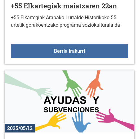
+55 Elkartegiak maiatzaren 22an
+55 Elkartegiak Arabako Lurralde Historikoko 55
urtetik gorakoentzako programa soziokulturala da
+55 Elkartegiak maiatz
Berria irakurri
2025/05/12