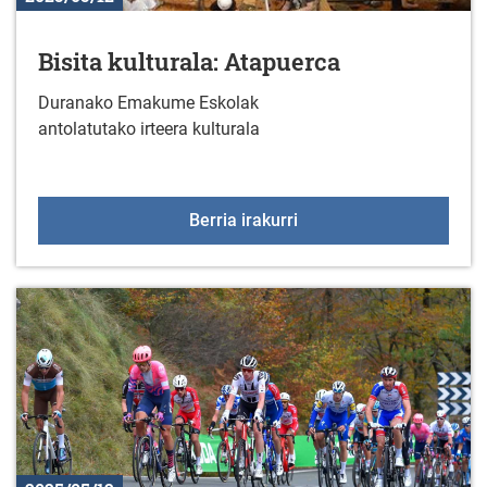
Bisita kulturala: Atapuerca
Duranako Emakume Eskolak
antolatutako irteera kulturala
Bisita kulturala: Atapue
Berria irakurri