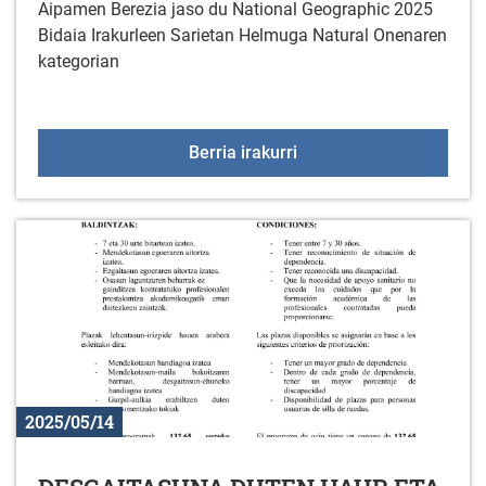
Aipamen Berezia jaso du National Geographic 2025
Bidaia Irakurleen Sarietan Helmuga Natural Onenaren
kategorian
Gorbeiako Parke Natural
Berria irakurri
2025/05/14