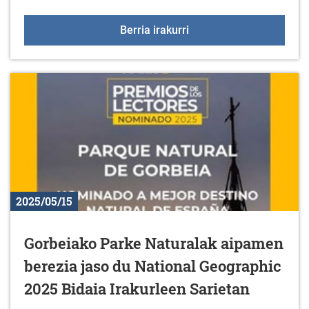
GAMBOA ZINEMALDIAren
Berria irakurri
2025/05/15
Gorbeiako Parke Naturalak aipamen
berezia jaso du National Geographic
2025 Bidaia Irakurleen Sarietan