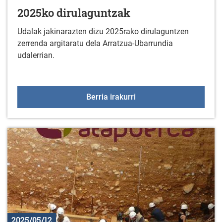
2025ko dirulaguntzak
Udalak jakinarazten dizu 2025rako dirulaguntzen
zerrenda argitaratu dela Arratzua-Ubarrundia
udalerrian.
2025ko dirulaguntzak
Berria irakurri
2025/05/12