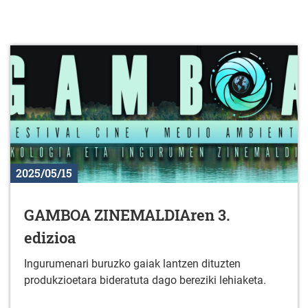
2025/05/15
GAMBOA ZINEMALDIAren 3.
edizioa
Ingurumenari buruzko gaiak lantzen dituzten
produkzioetara bideratuta dago bereziki lehiaketa.