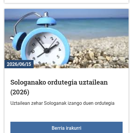
2026/06/15
Sologanako ordutegia uztailean
(2026)
Uztailean zehar Sologanak izango duen ordutegia
Sologanako ordutegia uz
Berria irakurri