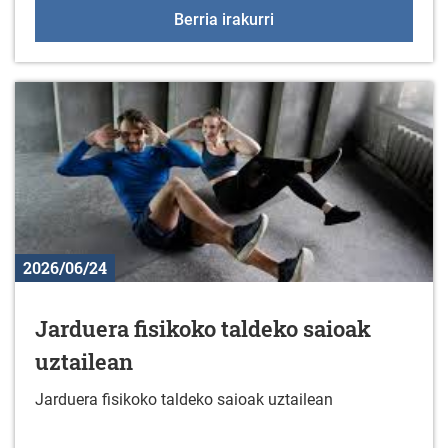
57. "EUSEBIO VELEZ" sar
Berria irakurri
2026/06/24
Jarduera fisikoko taldeko saioak
uztailean
Jarduera fisikoko taldeko saioak uztailean