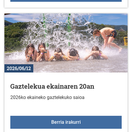
2026/06/12
Gaztelekua ekainaren 20an
2026ko ekaineko gaztelekuko saioa
Gaztelekua ekainaren 2
Berria irakurri