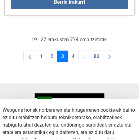
Bizi euskaraz uda, Arra
Berria irakurri
19 - 27 erakusten 774 emaitzetatik.
1
2
3
4
...
86
Orrialdea
Orrialdea
Orrialdea
Orrialdea
Intermediate Pages Use T
Orrialdea
Webgune honek norberaren eta hirugarrenen cookie-ak baino
ez ditu erabiltzen helburu teknikoetarako, erabiltzaileek
nabigatu ahal dezaten eta ondorengo sarbideak erraztu eta
KONTAKTUA
LEGE OHARRA
erabilera estatistikak egin daitezen, eta ez ditu datu
SALAKETA KANALA
PRIBATUTASUN POLITIKA