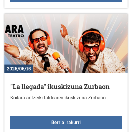
2026/06/15
"La llegada" ikuskizuna Zurbaon
Koilara antzerki taldearen ikuskizuna Zurbaon
"La llegada" ikuskizuna
Berria irakurri