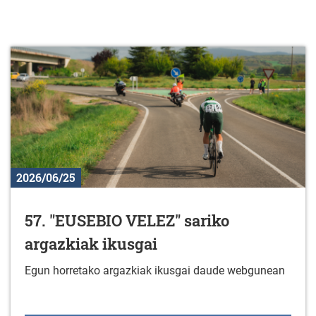
2026/06/25
57. "EUSEBIO VELEZ" sariko
argazkiak ikusgai
Egun horretako argazkiak ikusgai daude webgunean