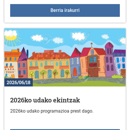
Jarduera fisikoko taldek
Berria irakurri
2026/06/18
2026ko udako ekintzak
2026ko udako programazioa prest dago.