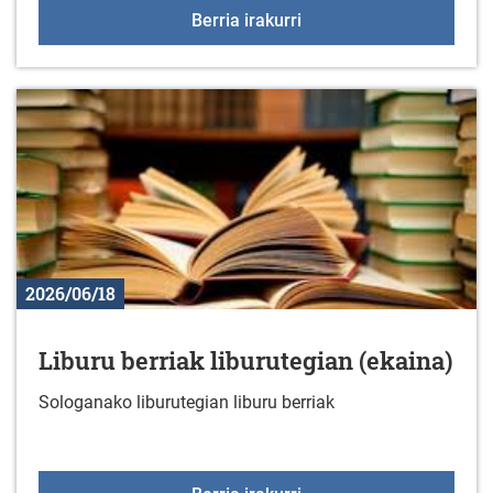
2026ko udako ekintzak
Berria irakurri
2026/06/18
Liburu berriak liburutegian (ekaina)
Sologanako liburutegian liburu berriak