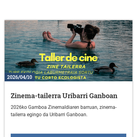
2026/04/10
Zinema-tailerra Uribarri Ganboan
2026ko Gamboa Zinemaldiaren barruan, zinema-
tailerra egingo da Uribarri Ganboan.