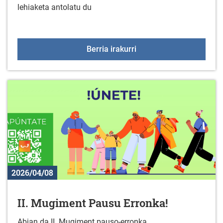
lehiaketa antolatu du
Gazte proiektuak herriet
Berria irakurri
2026/04/08
II. Mugiment Pausu Erronka!
Abian da II. Mugiment pauso-erronka