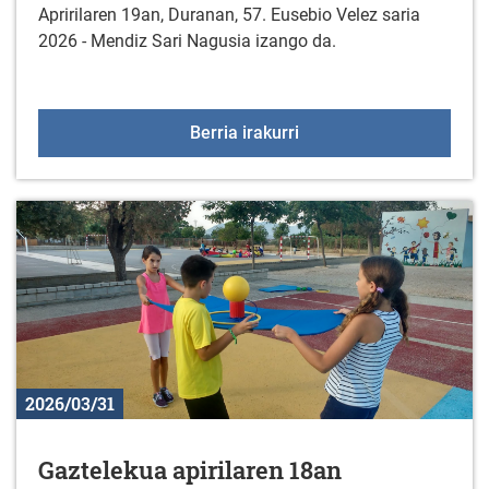
Apririlaren 19an, Duranan, 57. Eusebio Velez saria
2026 - Mendiz Sari Nagusia izango da.
57. "EUSEBIO VELEZ" sar
Berria irakurri
2026/03/31
Gaztelekua apirilaren 18an