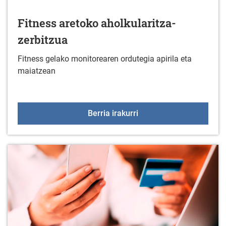
Fitness aretoko aholkularitza-
zerbitzua
Fitness gelako monitorearen ordutegia apirila eta
maiatzean
Fitness aretoko aholkula
Berria irakurri