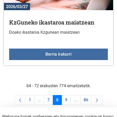
2026/03/27
KzGuneko ikastaroa maiatzean
Doako ikastaroa Kzgunean maiatzean
KzGuneko ikastaroa ma
Berria irakurri
64 - 72 erakusten 774 emaitzetatik.
1
...
7
8
9
...
86
Orrialdea
Intermediate Pages Use TAB to navigate.
Orrialdea
Orrialdea
Orrialdea
Intermediate Pages Us
Orrialdea
Webgune honek norberaren eta hirugarrenen cookie-ak baino