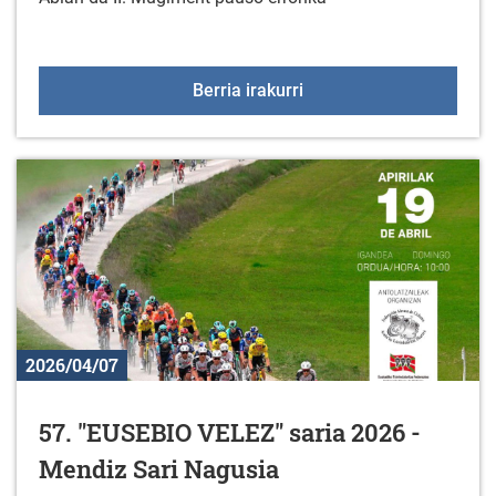
II. Mugiment Pausu Erro
Berria irakurri
2026/04/07
57. "EUSEBIO VELEZ" saria 2026 -
Mendiz Sari Nagusia