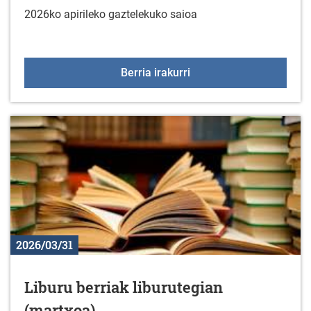
2026ko apirileko gaztelekuko saioa
Gaztelekua apirilaren 1
Berria irakurri
2026/03/31
Liburu berriak liburutegian
(martxoa)