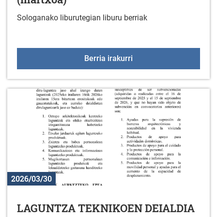
Sologanako liburutegian liburu berriak
Liburu berriak liburuteg
Berria irakurri
2026/03/30
LAGUNTZA TEKNIKOEN DEIALDIA