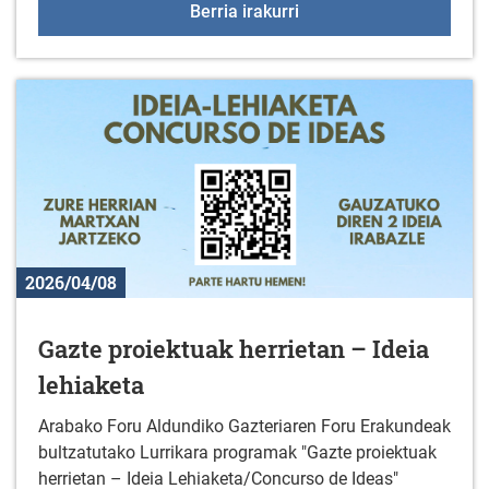
Zinema-tailerra Uribarr
Berria irakurri
2026/04/08
Gazte proiektuak herrietan – Ideia
lehiaketa
Arabako Foru Aldundiko Gazteriaren Foru Erakundeak
bultzatutako Lurrikara programak "Gazte proiektuak
herrietan – Ideia Lehiaketa/Concurso de Ideas"