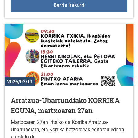
2026ko Aldundiko Udale
Berria irakurri
2026/03/10
Arratzua-Ubarrundiako KORRIKA
EGUNA, martxoaren 27an
Martxoaren 27an iritsiko da Korrika Arratzua-
Ubarrundiara, eta Korrika batzordeak egitarau ederra
antolatu du.