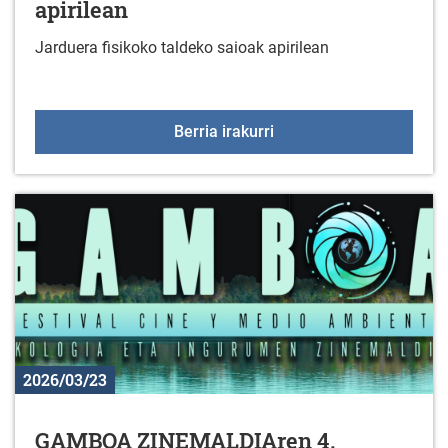
apirilean
Jarduera fisikoko taldeko saioak apirilean
Jarduera fisikoko taldek
Berria irakurri
2026/03/23
GAMBOA ZINEMALDIAren 4.