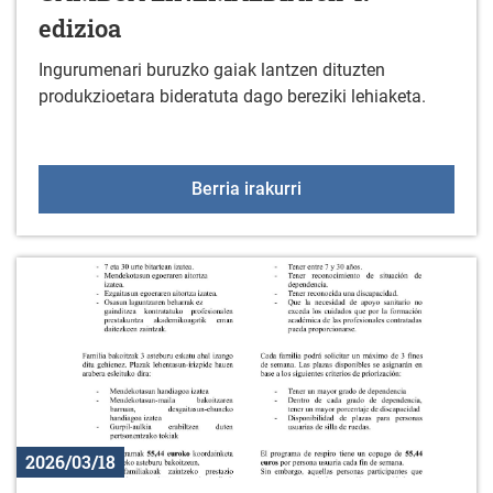
edizioa
Ingurumenari buruzko gaiak lantzen dituzten
produkzioetara bideratuta dago bereziki lehiaketa.
GAMBOA ZINEMALDIAren
Berria irakurri
2026/03/18