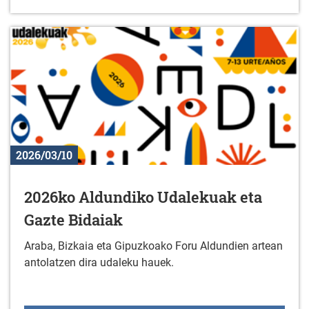
2026/03/10
2026ko Aldundiko Udalekuak eta
Gazte Bidaiak
Araba, Bizkaia eta Gipuzkoako Foru Aldundien artean
antolatzen dira udaleku hauek.