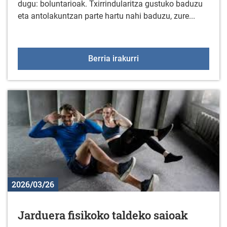
dugu: boluntarioak. Txirrindularitza gustuko baduzu
eta antolakuntzan parte hartu nahi baduzu, zure...
Boluntarioak behar dira L
Berria irakurri
2026/03/26
Jarduera fisikoko taldeko saioak