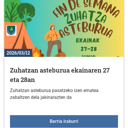
2026/03/12
Zuhatzan asteburua ekainaren 27
eta 28an
Zuhatzan asteburua pasatzeko izen ematea
zabaltzen dela jakinarazten da
Zuhatzan asteburua eka
Berria irakurri