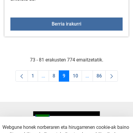
Arratzua-Ubarrundiako
Berria irakurri
73 - 81 erakusten 774 emaitzetatik.
1
...
8
9
10
...
86
Orrialdea
Intermediate Pages Use TAB to navigate.
Orrialdea
Orrialdea
Orrialdea
Intermediate Pages Us
Orrialdea
Webgune honek norberaren eta hirugarrenen cookie-ak baino