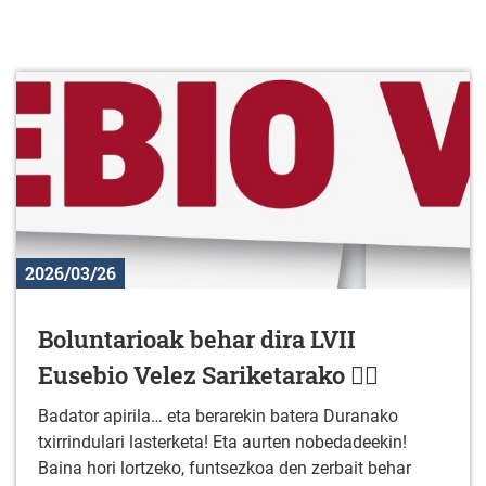
2026/03/26
Boluntarioak behar dira LVII
Eusebio Velez Sariketarako 🚴‍♂️
Badator apirila… eta berarekin batera Duranako
txirrindulari lasterketa! Eta aurten nobedadeekin!
Baina hori lortzeko, funtsezkoa den zerbait behar