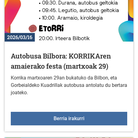
2026/03/16
Autobusa Bilbora: KORRIKAren
amaierako festa (martxoak 29)
Korrika martxoaren 29an bukatuko da Bilbon, eta
Gorbeialdeko Kuadrillak autobusa antolatu du bertara
joateko.
Autobusa Bilbora: KORR
Berria irakurri