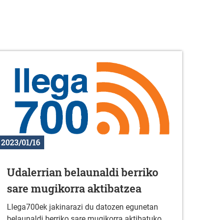
2023/01/16
Udalerrian belaunaldi berriko
sare mugikorra aktibatzea
Llega700ek jakinarazi du datozen egunetan
belaunaldi berriko sare mugikorra aktibatuko