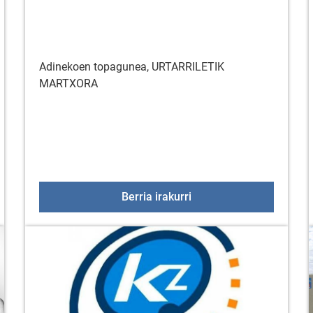
Adinekoen topagunea, URTARRILETIK
MARTXORA
ako udalak kanpaina bat jarri du abian, hondakin organikoen 
Adinekoen topagunea,
Berria irakurri