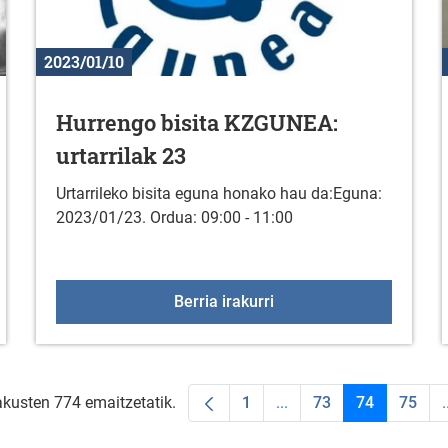
2023/01/10
Hurrengo bisita KZGUNEA:
urtarrilak 23
Urtarrileko bisita eguna honako hau da:Eguna:
2023/01/23. Ordua: 09:00 - 11:00
taldeko saioak urtarrilean
Hurrengo bisita KZGUNEA
Berria irakurri
akusten 774 emaitzetatik.
1
...
73
74
75
.
Orrialdea
Intermediate Pages Use
Orrialdea
Orrialdea
Orria