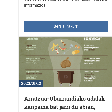
informazioa.
Informazio-jarduna
Berria irakurri
2023/01/12
Arratzua-Ubarrundiako udalak
kanpaina bat jarri du abian,