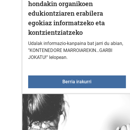
hondakin organikoen
edukiontziaren erabilera
egokiaz informatzeko eta
kontzientziatzeko
Udalak informazio-kanpaina bat jarri du abian,
"KONTENEDORE MARROIAREKIN…GARBI
JOKATU!" lelopean.
Arratzua-Ubarrundi
Berria irakurri