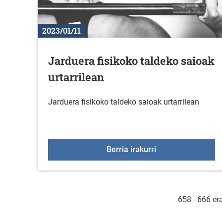
2023/01/11
Jarduera fisikoko taldeko saioak
urtarrilean
Jarduera fisikoko taldeko saioak urtarrilean
Jarduera fisikoko 
Berria irakurri
658 - 666 er