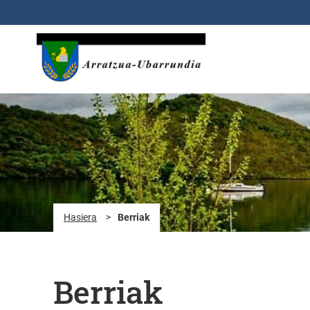
Eduki nagusira joan
Hasiera
>
Berriak
Berriak