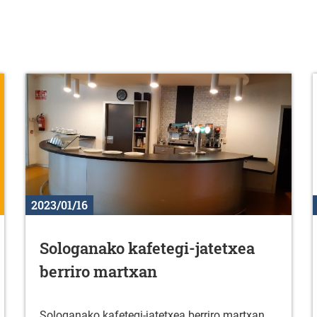
2023/01/16
Sologanako kafetegi-jatetxea
berriro martxan
Sologanako kafetegi-jatetxea berriro martxan