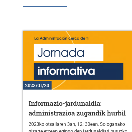
2023/01/20
Informazio-jardunaldia:
administrazioa zugandik hurbil
2023ko otsailaren 3an, 12: 30ean, Sologanako
gizarte etxean egingo den jardunaldiari buruzko