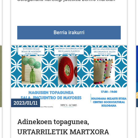
ldia: administrazioa zugandik hurbil
Sologanako kafetegi-jat
Berria irakurri
2023/01/11
Adinekoen topagunea,
URTARRILETIK MARTXORA