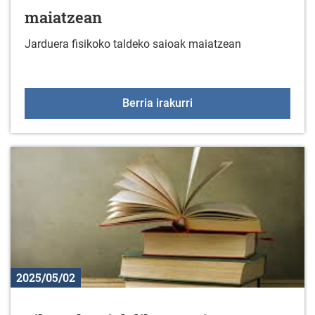
maiatzean
Jarduera fisikoko taldeko saioak maiatzean
Jarduera fisikoko talde
Berria irakurri
2025/05/02