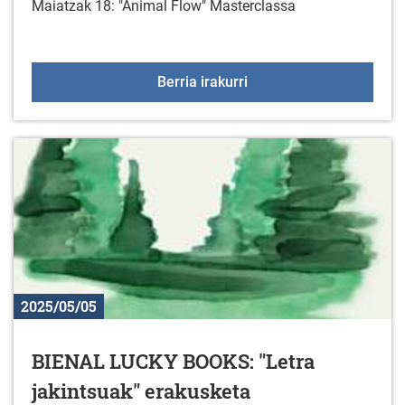
Maiatzak 18: "Animal Flow" Masterclassa
"Animal Flow" Mastercl
Berria irakurri
2025/05/05
BIENAL LUCKY BOOKS: "Letra
jakintsuak" erakusketa