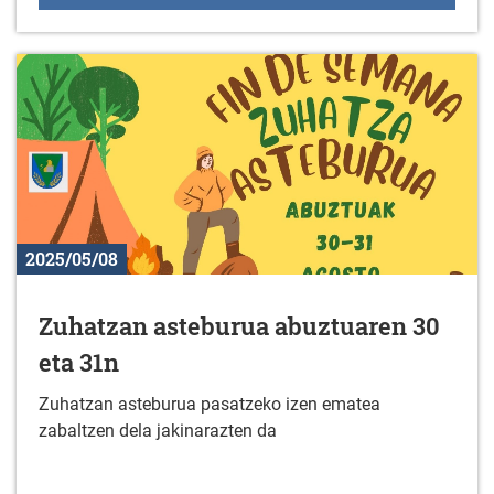
2025/05/08
Zuhatzan asteburua abuztuaren 30
eta 31n
Zuhatzan asteburua pasatzeko izen ematea
zabaltzen dela jakinarazten da