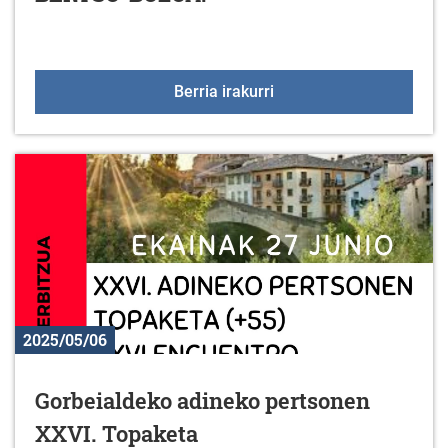
Euskaraldia: larunbat 
Berria irakurri
2025/05/06
Gorbeialdeko adineko pertsonen
XXVI. Topaketa