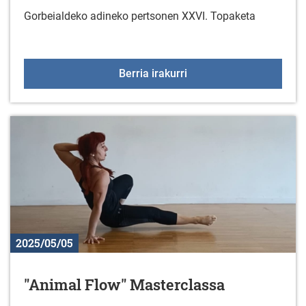
Gorbeialdeko adineko pertsonen XXVI. Topaketa
Gorbeialdeko adineko p
Berria irakurri
2025/05/05
"Animal Flow" Masterclassa