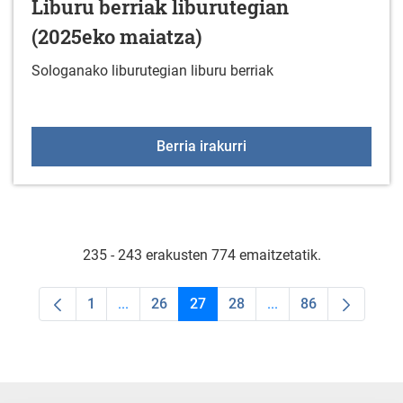
Liburu berriak liburutegian
(2025eko maiatza)
Sologanako liburutegian liburu berriak
Liburu berriak liburute
Berria irakurri
235 - 243 erakusten 774 emaitzetatik.
1
...
26
27
28
...
86
Orrialdea
Intermediate Pages Use TAB to navigate.
Orrialdea
Orrialdea
Orrialdea
Intermediate Pages U
Orrialdea