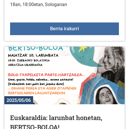
18an, 18:00etan, Sologanan
"Resistencia en la resi
Berria irakurri
2025/05/06
Euskaraldia: larunbat honetan,
BERTSO-BOLOA!