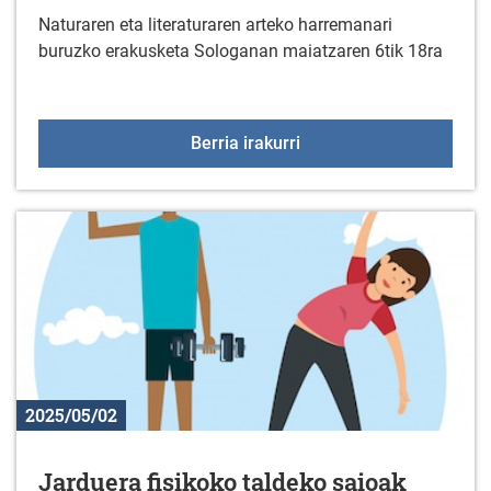
Naturaren eta literaturaren arteko harremanari
buruzko erakusketa Sologanan maiatzaren 6tik 18ra
BIENAL LUCKY BOOKS: "L
Berria irakurri
2025/05/02
Jarduera fisikoko taldeko saioak