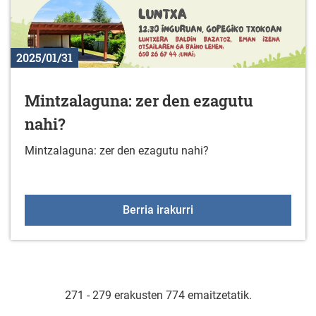
2025/01/31
Mintzalaguna: zer den ezagutu
nahi?
Mintzalaguna: zer den ezagutu nahi?
Mintzalaguna: zer den e
Berria irakurri
271 - 279 erakusten 774 emaitzetatik.