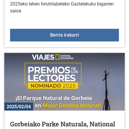
2025eko lehen hiruhilabeteko Gaztelekuko bigarren
saioa
Otsailak 22: Gaztelekua
Berria irakurri
2025/02/04
Gorbeiako Parke Naturala, National