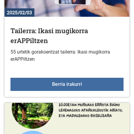
2025/02/03
Tailerra: Ikasi mugikorra
erAPPiltzen
55 urtetik gorakoentzat tailerra: Ikasi mugikorra
erAPPiltzen
Tailerra: Ikasi mugikorr
Berria irakurri