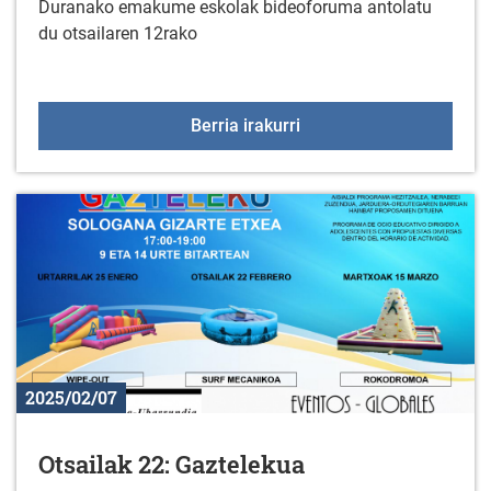
Duranako emakume eskolak bideoforuma antolatu
du otsailaren 12rako
Duranako emakume esko
Berria irakurri
2025/02/07
Otsailak 22: Gaztelekua