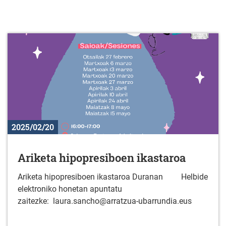
2025/02/20
Ariketa hipopresiboen ikastaroa
Ariketa hipopresiboen ikastaroa Duranan Helbide
elektroniko honetan apuntatu
zaitezke: laura.sancho@arratzua-ubarrundia.eus