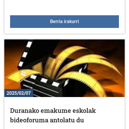
2025ean ere, badator +
Berria irakurri
2025/02/07
Duranako emakume eskolak
bideoforuma antolatu du