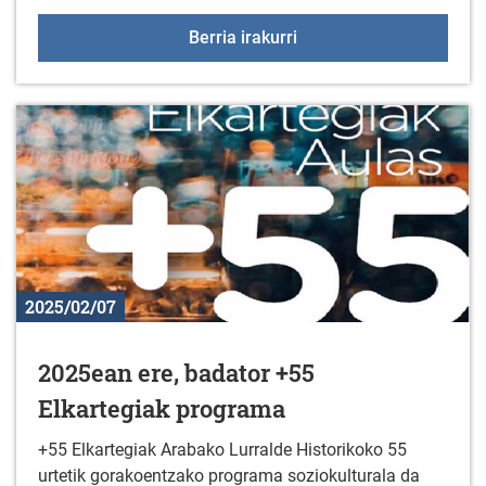
Ariketa hipopresiboen i
Berria irakurri
2025/02/07
2025ean ere, badator +55
Elkartegiak programa
+55 Elkartegiak Arabako Lurralde Historikoko 55
urtetik gorakoentzako programa soziokulturala da