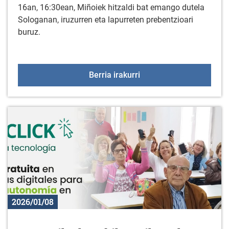
16an, 16:30ean, Miñoiek hitzaldi bat emango dutela
Sologanan, iruzurren eta lapurreten prebentzioari
buruz.
Miñoiek emandako hitzal
Berria irakurri
2026/01/08