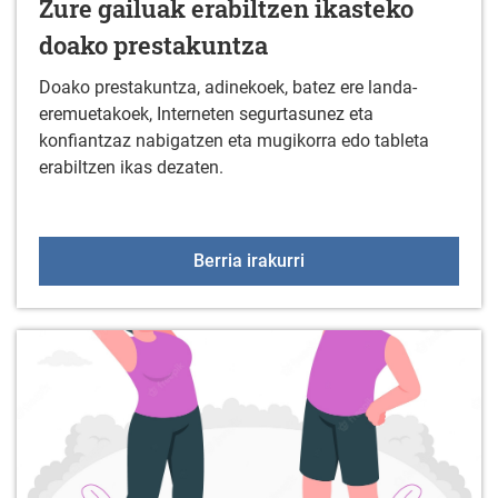
Zure gailuak erabiltzen ikasteko
doako prestakuntza
Doako prestakuntza, adinekoek, batez ere landa-
eremuetakoek, Interneten segurtasunez eta
konfiantzaz nabigatzen eta mugikorra edo tableta
erabiltzen ikas dezaten.
Zure gailuak erabiltzen
Berria irakurri