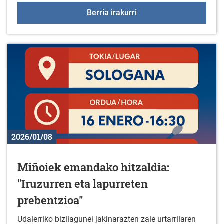
Liburu berriak liburutegi
Berria irakurri
2026/01/08
Miñoiek emandako hitzaldia:
"Iruzurren eta lapurreten
prebentzioa"
Udalerriko bizilagunei jakinarazten zaie urtarrilaren