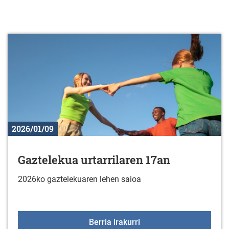
2026/01/09
Gaztelekua urtarrilaren 17an
2026ko gaztelekuaren lehen saioa
Gaztelekua urtarrilaren
Berria irakurri