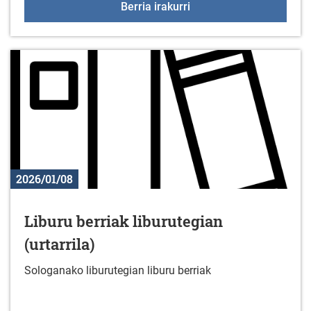
KzGuneko ikastaroa ots
Berria irakurri
2026/01/08
Liburu berriak liburutegian
(urtarrila)
Sologanako liburutegian liburu berriak