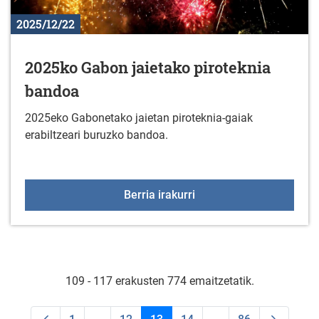
2025/12/22
2025ko Gabon jaietako piroteknia
bandoa
2025eko Gabonetako jaietan piroteknia-gaiak
erabiltzeari buruzko bandoa.
2025ko Gabon jaietako 
Berria irakurri
109 - 117 erakusten 774 emaitzetatik.