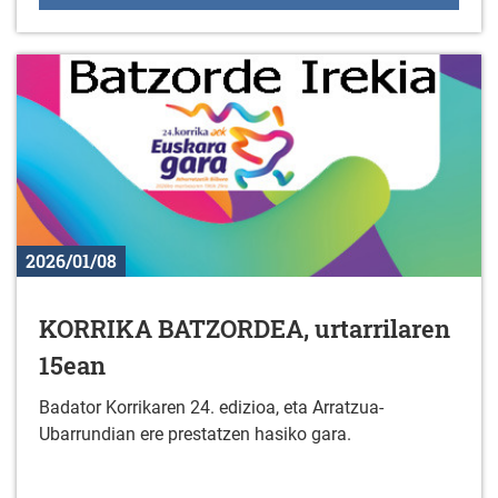
2026/01/08
KORRIKA BATZORDEA, urtarrilaren
15ean
Badator Korrikaren 24. edizioa, eta Arratzua-
Ubarrundian ere prestatzen hasiko gara.