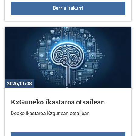
KORRIKA BATZORDEA, ur
Berria irakurri
2026/01/08
KzGuneko ikastaroa otsailean
Doako ikastaroa Kzgunean otsailean