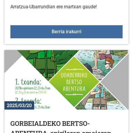
Arratzua-Ubarrundian ere martxan gaude!
EUSKARALDIAREN IV. edi
Berria irakurri
2025/03/20
GORBEIALDEKO BERTSO-