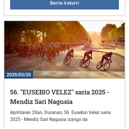
+55 Elkartegiak martxo
Berria irakurri
2025/03/20
56. "EUSEBIO VELEZ" saria 2025 -
Mendiz Sari Nagusia
Apririlaren 20an, Duranan, 56. Eusebio Velez saria
2025 - Mendiz Sari Nagusia izango da.