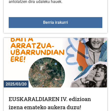
antolatzen dira udaleku hauek.
Aldundiko Udalekuak 202
Berria irakurri
2025/03/20
EUSKARALDIAREN IV. edizioan
izena emateko aukera duzu!