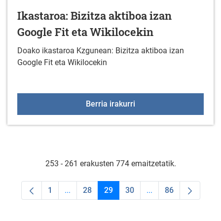
Ikastaroa: Bizitza aktiboa izan
Google Fit eta Wikilocekin
Doako ikastaroa Kzgunean: Bizitza aktiboa izan
Google Fit eta Wikilocekin
Ikastaroa: Bizitza aktibo
Berria irakurri
253 - 261 erakusten 774 emaitzetatik.
1
...
28
29
30
...
86
Orrialdea
Intermediate Pages Use TAB to navigate.
Orrialdea
Orrialdea
Orrialdea
Intermediate Pages U
Orrialdea