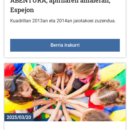
ABENTURA, apirilaren amaieran,
Espejon
Kuadrillan 2013an eta 2014an jaiotakoei zuzendua.
GORBEIALDEKO BERTSO-A
Berria irakurri
2025/03/20