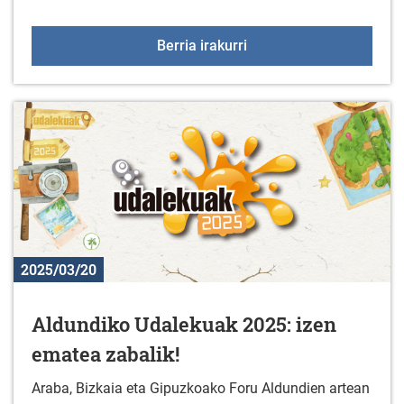
56. "EUSEBIO VELEZ" sar
Berria irakurri
2025/03/20
Aldundiko Udalekuak 2025: izen
ematea zabalik!
Araba, Bizkaia eta Gipuzkoako Foru Aldundien artean