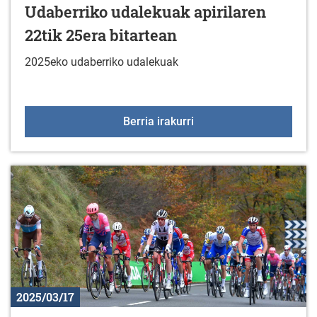
Udaberriko udalekuak apirilaren
22tik 25era bitartean
2025eko udaberriko udalekuak
Udaberriko udalekuak api
Berria irakurri
2025/03/17