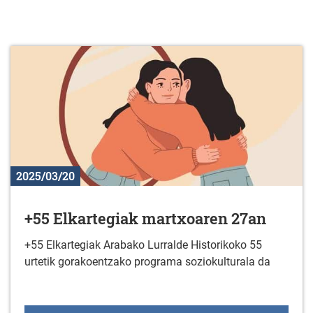
2025/03/20
+55 Elkartegiak martxoaren 27an
+55 Elkartegiak Arabako Lurralde Historikoko 55
urtetik gorakoentzako programa soziokulturala da