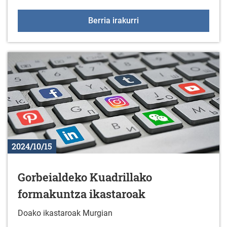
XIX. Orri-markagailu leh
Berria irakurri
2024/10/15
Gorbeialdeko Kuadrillako
formakuntza ikastaroak
Doako ikastaroak Murgian