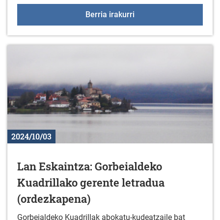
+55 Elkartegiak urriare
Berria irakurri
2024/10/03
Lan Eskaintza: Gorbeialdeko
Kuadrillako gerente letradua
(ordezkapena)
Gorbeialdeko Kuadrillak abokatu-kudeatzaile bat