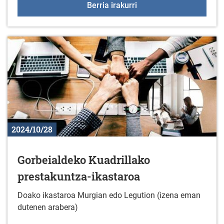
+55 Elkartegiak azaroa
Berria irakurri
2024/10/28
Gorbeialdeko Kuadrillako
prestakuntza-ikastaroa
Doako ikastaroa Murgian edo Legution (izena eman
dutenen arabera)