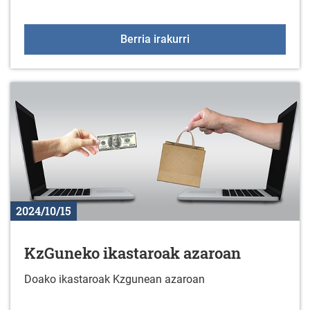
Gorbeialdeko Kuadrillak
Berria irakurri
2024/10/15
KzGuneko ikastaroak azaroan
Doako ikastaroak Kzgunean azaroan