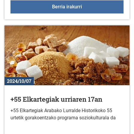
Liburu berriak liburutegi
Berria irakurri
2024/10/07
+55 Elkartegiak urriaren 17an
+55 Elkartegiak Arabako Lurralde Historikoko 55
urtetik gorakoentzako programa soziokulturala da