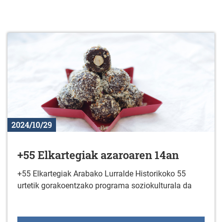
2024/10/29
+55 Elkartegiak azaroaren 14an
+55 Elkartegiak Arabako Lurralde Historikoko 55
urtetik gorakoentzako programa soziokulturala da