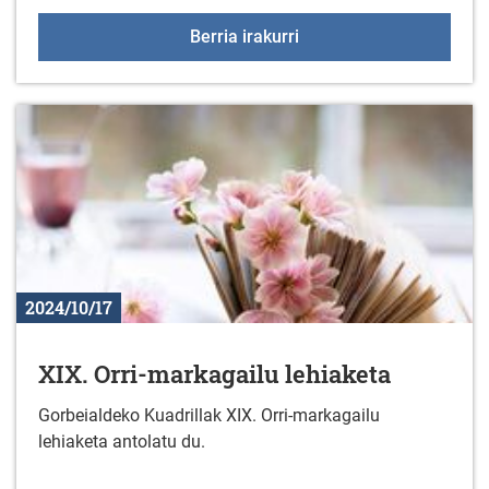
Gaztelekua 2024/2025
Berria irakurri
2024/10/17
XIX. Orri-markagailu lehiaketa
Gorbeialdeko Kuadrillak XIX. Orri-markagailu
lehiaketa antolatu du.