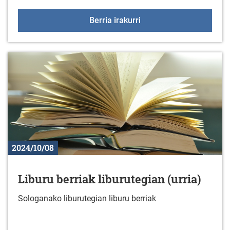
KzGuneko ikastaroak a
Berria irakurri
2024/10/08
Liburu berriak liburutegian (urria)
Sologanako liburutegian liburu berriak