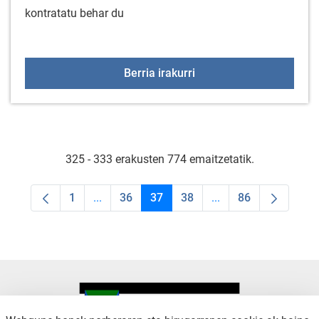
kontratatu behar du
Lan Eskaintza: Gorbeial
Berria irakurri
325 - 333 erakusten 774 emaitzetatik.
1
...
36
37
38
...
86
Orrialdea
Intermediate Pages Use TAB to navigate.
Orrialdea
Orrialdea
Orrialdea
Intermediate Pages U
Orrialdea