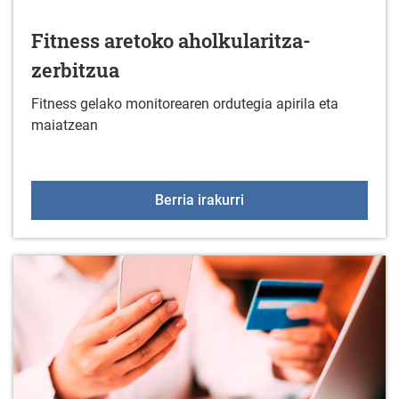
Fitness aretoko aholkularitza-
zerbitzua
Fitness gelako monitorearen ordutegia apirila eta
maiatzean
Fitness aretoko aholkula
Berria irakurri