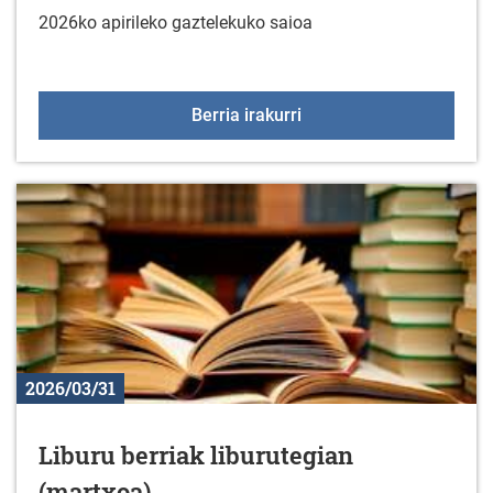
2026ko apirileko gaztelekuko saioa
Gaztelekua apirilaren 1
Berria irakurri
2026/03/31
Liburu berriak liburutegian
(martxoa)