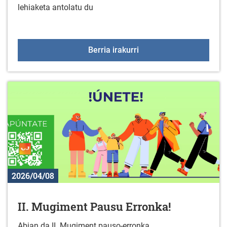
lehiaketa antolatu du
Gazte proiektuak herriet
Berria irakurri
2026/04/08
II. Mugiment Pausu Erronka!
Abian da II. Mugiment pauso-erronka