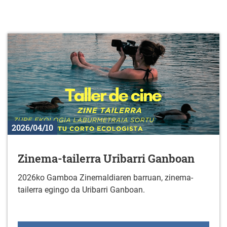
2026/04/10
Zinema-tailerra Uribarri Ganboan
2026ko Gamboa Zinemaldiaren barruan, zinema-
tailerra egingo da Uribarri Ganboan.