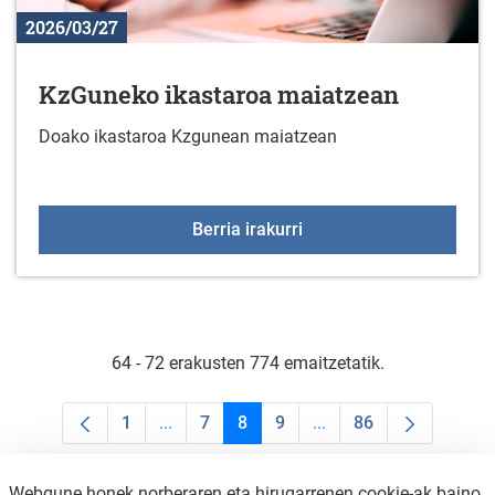
2026/03/27
KzGuneko ikastaroa maiatzean
Doako ikastaroa Kzgunean maiatzean
KzGuneko ikastaroa ma
Berria irakurri
64 - 72 erakusten 774 emaitzetatik.
1
...
7
8
9
...
86
Orrialdea
Intermediate Pages Use TAB to navigate.
Orrialdea
Orrialdea
Orrialdea
Intermediate Pages Us
Orrialdea
Webgune honek norberaren eta hirugarrenen cookie-ak baino