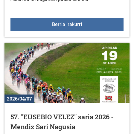
II. Mugiment Pausu Erro
Berria irakurri
2026/04/07
57. "EUSEBIO VELEZ" saria 2026 -
Mendiz Sari Nagusia