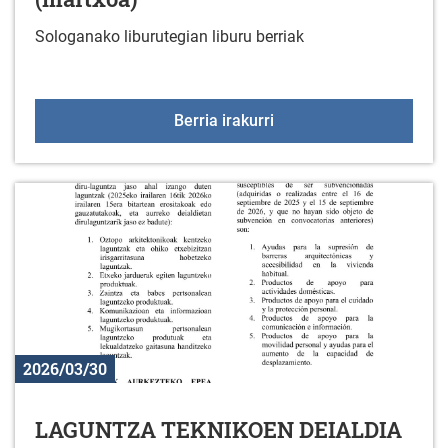
Sologanako liburutegian liburu berriak
Liburu berriak liburuteg
Berria irakurri
2026/03/30
LAGUNTZA TEKNIKOEN DEIALDIA