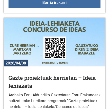
Zinema-tailerra Uribarr
Berria irakurri
2026/04/08
Gazte proiektuak herrietan – Ideia
lehiaketa
Arabako Foru Aldundiko Gazteriaren Foru Erakundeak
bultzatutako Lurrikara programak "Gazte proiektuak
herrietan – Ideia Lehiaketa/Concurso de Ideas"