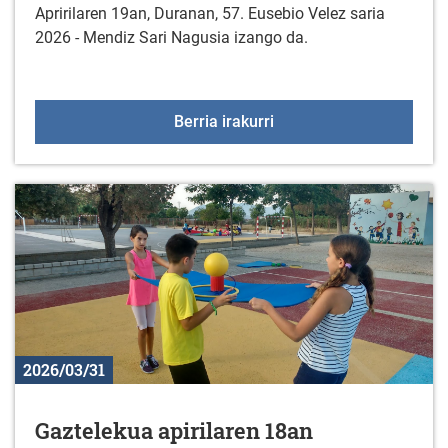
Apririlaren 19an, Duranan, 57. Eusebio Velez saria
2026 - Mendiz Sari Nagusia izango da.
57. "EUSEBIO VELEZ" sar
Berria irakurri
2026/03/31
Gaztelekua apirilaren 18an