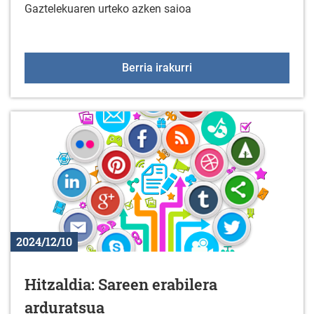
Gaztelekuaren urteko azken saioa
Gaztelekua: Abenduak 
Berria irakurri
2024/12/10
Hitzaldia: Sareen erabilera
arduratsua