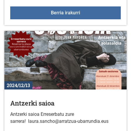
2024ko Gabon jaietako 
Berria irakurri
2024/12/13
Antzerki saioa
Antzerki saioa Erreserbatu zure
sarrera! laura.sancho@arratzua-ubarrundia.eus