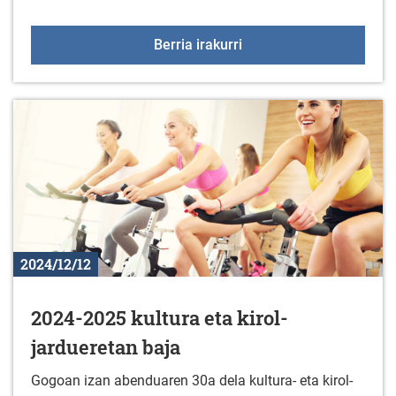
Antzerki saioa
Berria irakurri
2024/12/12
2024-2025 kultura eta kirol-
jardueretan baja
Gogoan izan abenduaren 30a dela kultura- eta kirol-