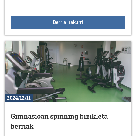
Tailerrak gabonetan
Berria irakurri
2024/12/11
Gimnasioan spinning bizikleta
berriak