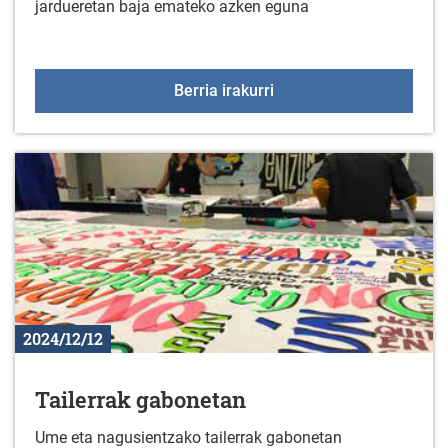
jardueretan baja emateko azken eguna
2024-2025 kultura eta ki
Berria irakurri
2024/12/12
Tailerrak gabonetan
Ume eta nagusientzako tailerrak gabonetan