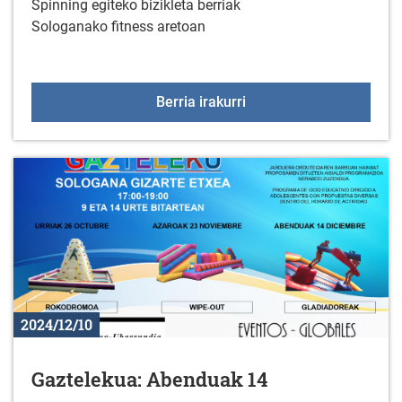
Spinning egiteko bizikleta berriak
Sologanako fitness aretoan
Gimnasioan spinning biz
Berria irakurri
2024/12/10
Gaztelekua: Abenduak 14