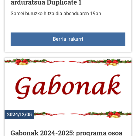
arduratsua Duplicate 1
Sareei buruzko hitzaldia abenduaren 19an
Hitzaldia: Sareen erabil
Berria irakurri
2024/12/05
Gabonak 2024-2025: programa osoa