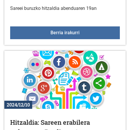
Sareei buruzko hitzaldia abenduaren 19an
Hitzaldia: Sareen erabil
Berria irakurri
2024/12/10
Hitzaldia: Sareen erabilera