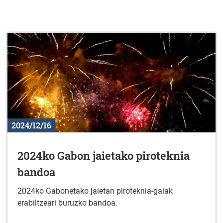
2024/12/16
2024ko Gabon jaietako piroteknia
bandoa
2024ko Gabonetako jaietan piroteknia-gaiak
erabiltzeari buruzko bandoa.