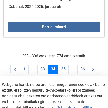
Gabonak 2024-2025: jarduerak
Gabonak 2024-2025: pr
Berria irakurri
298 - 306 erakusten 774 emaitzetatik.
1
...
33
34
35
...
86
Orrialdea
Intermediate Pages Use TAB to navigate.
Orrialdea
Orrialdea
Orrialdea
Intermediate Pages U
Orrialdea
Webgune honek norberaren eta hirugarrenen cookie-ak baino
ez ditu erabiltzen helburu teknikoetarako, erabiltzaileek
nabigatu ahal dezaten eta ondorengo sarbideak erraztu eta
erabilera estatistikak egin daitezen, eta ez ditu datu
pertsonalak biltzen ez lagatzen.
Pribatutasun politika