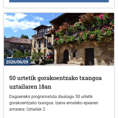
2026/06/09
50 urtetik gorakoentzako txangoa
uztailaren 18an
Dagoeneko programatuta daukagu 50 urtetik
gorakoentzako txangoa. Izena emateko epearen
amaiera: Uztailak 2.