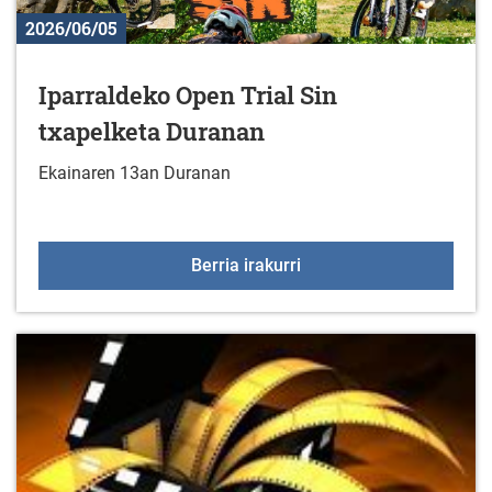
2026/06/05
Iparraldeko Open Trial Sin
txapelketa Duranan
Ekainaren 13an Duranan
Iparraldeko Open Trial 
Berria irakurri