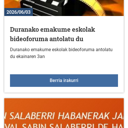
2026/06/03
Duranako emakume eskolak
bideoforuma antolatu du
Duranako emakume eskolak bideoforuma antolatu
du ekainaren 3an
Duranako emakume esko
Berria irakurri