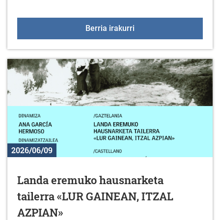
Kirol eskaintza uztailea
Berria irakurri
2026/06/09
Landa eremuko hausnarketa
tailerra «LUR GAINEAN, ITZAL
AZPIAN»