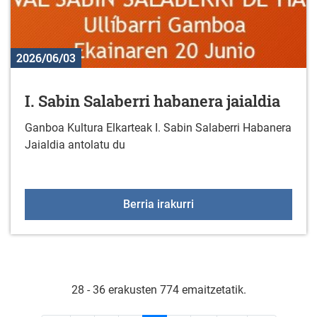
2026/06/03
I. Sabin Salaberri habanera jaialdia
Ganboa Kultura Elkarteak I. Sabin Salaberri Habanera
Jaialdia antolatu du
I. Sabin Salaberri haban
Berria irakurri
28 - 36 erakusten 774 emaitzetatik.