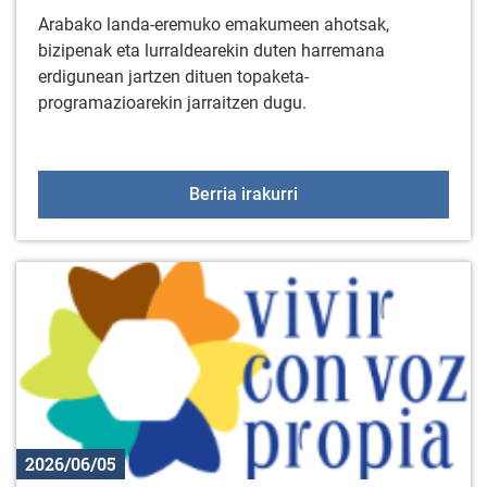
Arabako landa-eremuko emakumeen ahotsak,
bizipenak eta lurraldearekin duten harremana
erdigunean jartzen dituen topaketa-
programazioarekin jarraitzen dugu.
Landa eremuko hausnar
Berria irakurri
2026/06/05