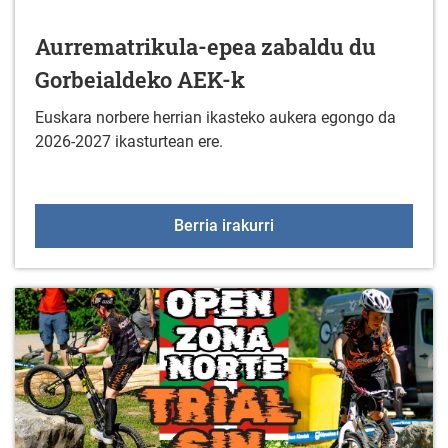
Aurrematrikula-epea zabaldu du
Gorbeialdeko AEK-k
Euskara norbere herrian ikasteko aukera egongo da
2026-2027 ikasturtean ere.
Aurrematrikula-epea za
Berria irakurri