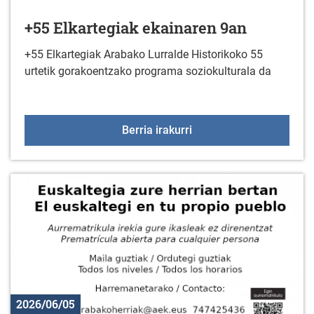
+55 Elkartegiak ekainaren 9an
+55 Elkartegiak Arabako Lurralde Historikoko 55
urtetik gorakoentzako programa soziokulturala da
+55 Elkartegiak ekainar
Berria irakurri
2026/06/05