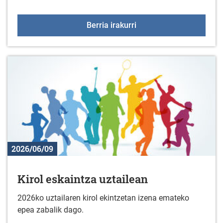
50 urtetik gorakoentzak
Berria irakurri
2026/06/09
Kirol eskaintza uztailean
2026ko uztailaren kirol ekintzetan izena emateko
epea zabalik dago.