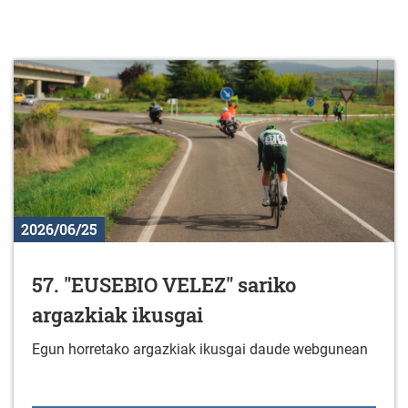
2026/06/25
57. "EUSEBIO VELEZ" sariko
argazkiak ikusgai
Egun horretako argazkiak ikusgai daude webgunean