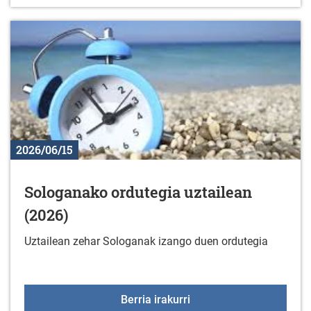
2026/06/15
Sologanako ordutegia uztailean
(2026)
Uztailean zehar Sologanak izango duen ordutegia
Sologanako ordutegia uz
Berria irakurri