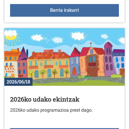
Jarduera fisikoko taldek
Berria irakurri
2026/06/18
2026ko udako ekintzak
2026ko udako programazioa prest dago.