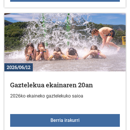
2026/06/12
Gaztelekua ekainaren 20an
2026ko ekaineko gaztelekuko saioa
Gaztelekua ekainaren 2
Berria irakurri