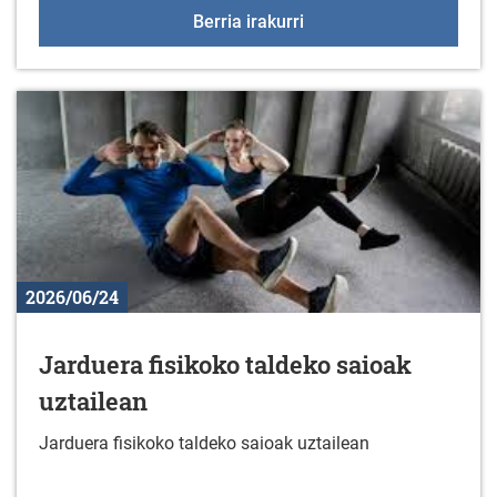
57. "EUSEBIO VELEZ" sar
Berria irakurri
2026/06/24
Jarduera fisikoko taldeko saioak
uztailean
Jarduera fisikoko taldeko saioak uztailean