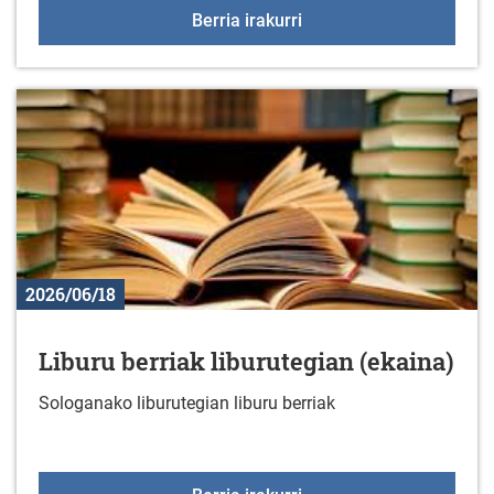
2026ko udako ekintzak
Berria irakurri
2026/06/18
Liburu berriak liburutegian (ekaina)
Sologanako liburutegian liburu berriak