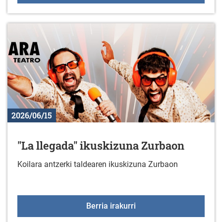
2026/06/15
"La llegada" ikuskizuna Zurbaon
Koilara antzerki taldearen ikuskizuna Zurbaon
"La llegada" ikuskizuna
Berria irakurri