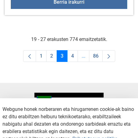
Bizi euskaraz uda, Arra
Berria irakurri
19 - 27 erakusten 774 emaitzetatik.
1
2
3
4
...
86
Orrialdea
Orrialdea
Orrialdea
Orrialdea
Intermediate Pages Use T
Orrialdea
Webgune honek norberaren eta hirugarrenen cookie-ak baino
ez ditu erabiltzen helburu teknikoetarako, erabiltzaileek
nabigatu ahal dezaten eta ondorengo sarbideak erraztu eta
KONTAKTUA
LEGE OHARRA
erabilera estatistikak egin daitezen, eta ez ditu datu
SALAKETA KANALA
PRIBATUTASUN POLITIKA