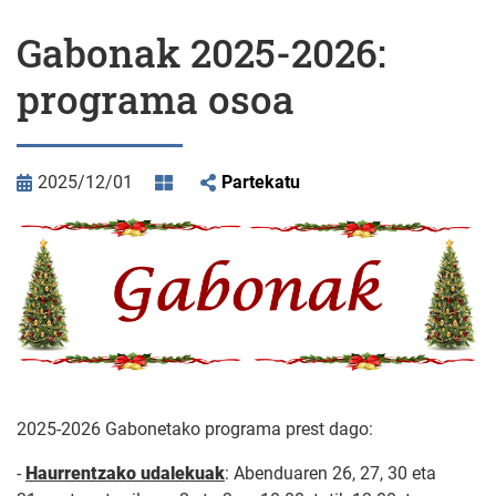
Gabonak 2025-2026:
programa osoa
2025/12/01
Partekatu
2025-2026 Gabonetako programa prest dago:
-
Haurrentzako udalekuak
: Abenduaren 26, 27, 30 eta