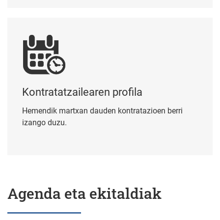
Kontratatzailearen profila
Kontratatzailearen profila
Hemendik martxan dauden kontratazioen berri
izango duzu.
Agenda eta ekitaldiak