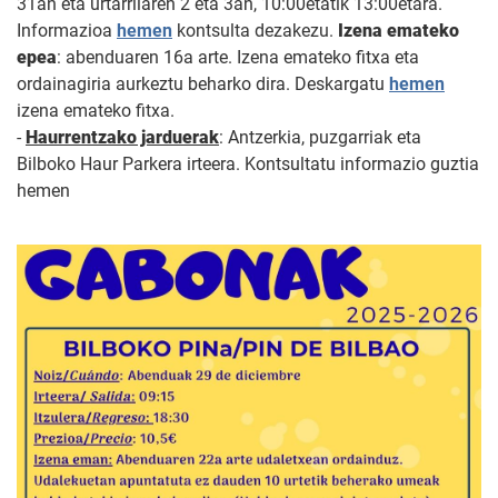
31an eta urtarrilaren 2 eta 3an, 10:00etatik 13:00etara.
Informazioa
hemen
kontsulta dezakezu.
Izena emateko
epea
: abenduaren 16a arte. Izena emateko fitxa eta
ordainagiria aurkeztu beharko dira. Deskargatu
hemen
izena emateko fitxa.
-
Haurrentzako jarduerak
: Antzerkia, puzgarriak eta
Bilboko Haur Parkera irteera. Kontsultatu informazio guztia
hemen