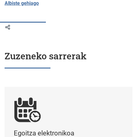
Albiste gehiago
Zuzeneko sarrerak
Egoitza elektronikoa
Egoitza elektronikoa