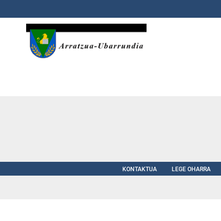
Eduki nagusira joan
KONTAKTUA
LEGE OHARRA