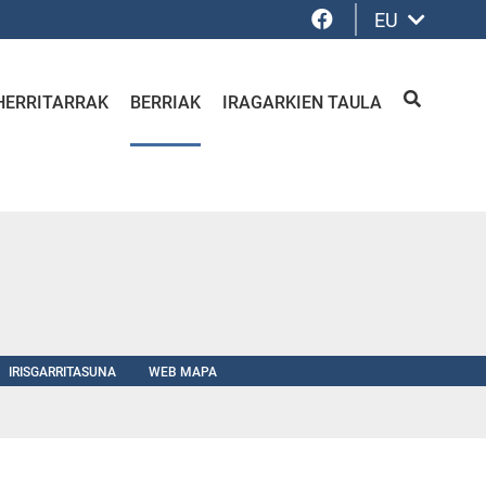
Facebook
EU
HERRITARRAK
BERRIAK
IRAGARKIEN TAULA
BILATU
IRISGARRITASUNA
WEB MAPA