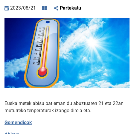
2023/08/21
Partekatu
Euskalmetek abisu bat eman du abuztuaren 21 eta 22an
muturreko tenperaturak izango direla eta.
Gomendioak