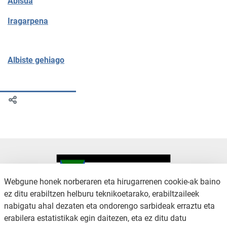
Abisua
Iragarpena
Albiste gehiago
Webgune honek norberaren eta hirugarrenen cookie-ak baino
ez ditu erabiltzen helburu teknikoetarako, erabiltzaileek
nabigatu ahal dezaten eta ondorengo sarbideak erraztu eta
KONTAKTUA
LEGE OHARRA
erabilera estatistikak egin daitezen, eta ez ditu datu
SALAKETA KANALA
PRIBATUTASUN POLITIKA