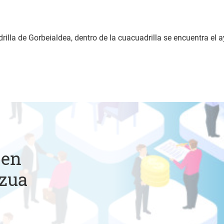
illa de Gorbeialdea, dentro de la cuacuadrilla se encuentra el 
pen
zua