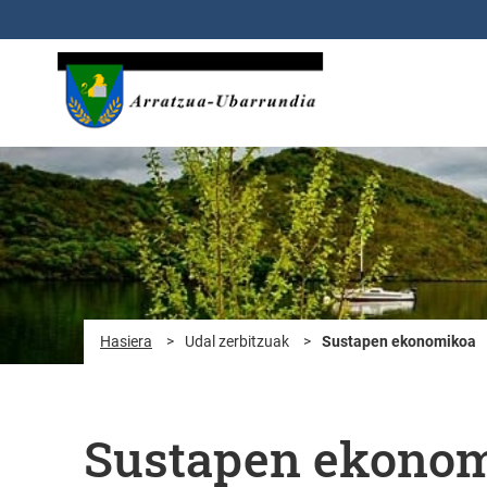
Eduki nagusira joan
Hasiera
>
Udal zerbitzuak
>
Sustapen ekonomikoa
Sustapen ekono