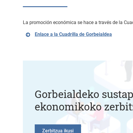
La promoción económica se hace a través de la Cuadr
Enlace a la Cuadrilla de Gorbeialdea
Gorbeialdeko susta
ekonomikoko zerbit
Zerbitzua ikusi