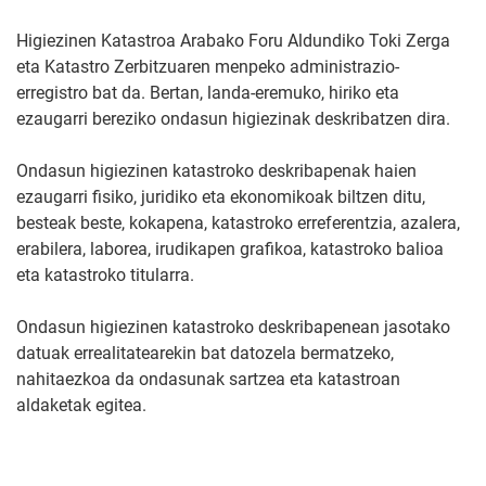
Higiezinen Katastroa Arabako Foru Aldundiko Toki Zerga
eta Katastro Zerbitzuaren menpeko administrazio-
erregistro bat da. Bertan, landa-eremuko, hiriko eta
ezaugarri bereziko ondasun higiezinak deskribatzen dira.
Ondasun higiezinen katastroko deskribapenak haien
ezaugarri fisiko, juridiko eta ekonomikoak biltzen ditu,
besteak beste, kokapena, katastroko erreferentzia, azalera,
erabilera, laborea, irudikapen grafikoa, katastroko balioa
eta katastroko titularra.
Ondasun higiezinen katastroko deskribapenean jasotako
datuak errealitatearekin bat datozela bermatzeko,
nahitaezkoa da ondasunak sartzea eta katastroan
aldaketak egitea.